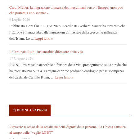
Card. Müller: la migrazione di massa dei musulmani verso l’Europa «non può
che portare a uno scontro»
9 Luglio 2026
Pubblicato 1 ora fail 9 Luglio 2026 Il cardinale Gerhard Müller ha avvertito che
l’Europa è minacciata dalle migrazioni di massa e dalla crescente influenza
dell’Islam. Lo …
Leggi tutto »
Il Cardinale Ruini, instancabile difensore della vita
17 Giugno 2026
RUINI. Pro Vita: instancabile difensore della vita, proseguiremo sulla strada che
ha tracciato Pro Vita & Famiglia esprime profondo cordoglio per la scomparsa
del cardinale Camillo Ruini, …
Leggi tutto »
BUONI A SAPERSI
Ritrovare il senso della sessualità nella dignità della persona. La Chiesa cattolica
al tempo delle “veglie LGBT”
8 Agosto 2026