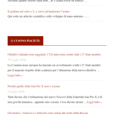
Secondo quanto riferito dalla BBC, in Ucraina esiste un traffico …
Il grafene nel siero c’è, e serve ad hackerare l’uomo
Qui sotto un articolo scientifico sullo sviluppo di nano-antenne – …
CI SONO PIACIUTI:
Obiettivi climatici non raggiunti: l’UE interviene contro tutti i 27 Stati membri.
19 Luglio 2026
La Commissione europea ha lanciato un avvertimento a tutti i 27 Stati membri
per il mancato rispetto della scadenza per l’attuazione della nuova direttiva …
Leggi tutto »
Perché quello della San Pio X non è scisma
5 Luglio 2026
Tanti dicono che l’ordinazione dei nuovi Vescovi della fraternità San Pio X è di
una gravità immensa , appunto uno scisma. Cosa dicono alcuni …
Leggi tutto »
Gli inglesi, i francesi e i tedeschi sono ormai alle porte della Russia