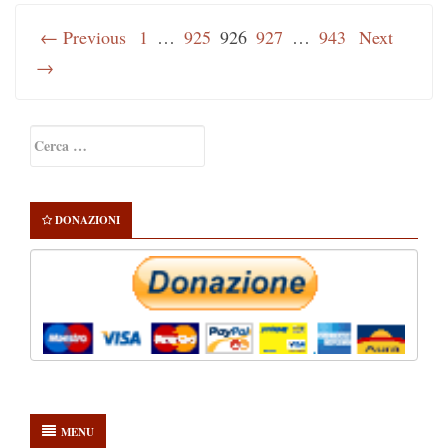
← Previous
1
…
925
926
927
…
943
Next
→
Primary
Ricerca
Sidebar
per:
DONAZIONI
MENU