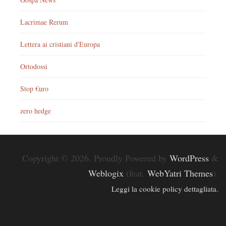
Lacrimae Rerum
Lettera ai cristiani d'Europa
Ortodossi
Stop €uro
zero hedge
Copyright © 2026. Proudly Powered by
WordPress
&
Weblogix
(feat.
WebYatri Themes
).
Leggi la cookie policy dettagliata.