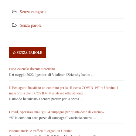
Senza categoria
Senza parole
SENZA PAROLE
Papà Zelenski diventa israeliano
Il 6 maggio 2022 i genitori di Vladimir #Zelensky hanno …
Il Pentagono ha stilato un contratto per la “Ricerca COVID-19” in Ucraina 3
mesi prima che il COVID-19 esistesse ufficialmente
Il mondo ha iniziato a sentire parlare per la prima …
Covid, Speranza alla Cgil: «Campagna per quarta dose di vaccino»
“E’ in corso un altro pezzo di campagna” vaccinale contro …
Neonati uccisi e traffico di organi in Ucraina