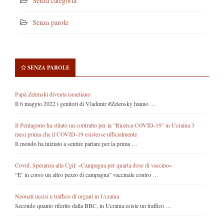
Senza categoria
Senza parole
SENZA PAROLE
Papà Zelenski diventa israeliano
Il 6 maggio 2022 i genitori di Vladimir #Zelensky hanno …
Il Pentagono ha stilato un contratto per la “Ricerca COVID-19” in Ucraina 3
mesi prima che il COVID-19 esistesse ufficialmente
Il mondo ha iniziato a sentire parlare per la prima …
Covid, Speranza alla Cgil: «Campagna per quarta dose di vaccino»
“E’ in corso un altro pezzo di campagna” vaccinale contro …
Neonati uccisi e traffico di organi in Ucraina
Secondo quanto riferito dalla BBC, in Ucraina esiste un traffico …