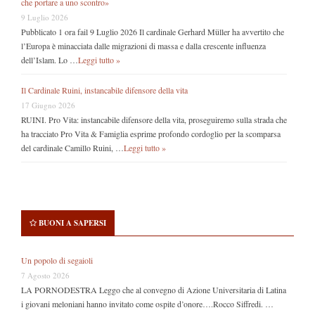
che portare a uno scontro»
9 Luglio 2026
Pubblicato 1 ora fail 9 Luglio 2026 Il cardinale Gerhard Müller ha avvertito che
l’Europa è minacciata dalle migrazioni di massa e dalla crescente influenza
dell’Islam. Lo …
Leggi tutto »
Il Cardinale Ruini, instancabile difensore della vita
17 Giugno 2026
RUINI. Pro Vita: instancabile difensore della vita, proseguiremo sulla strada che
ha tracciato Pro Vita & Famiglia esprime profondo cordoglio per la scomparsa
del cardinale Camillo Ruini, …
Leggi tutto »
BUONI A SAPERSI
Un popolo di segaioli
7 Agosto 2026
LA PORNODESTRA Leggo che al convegno di Azione Universitaria di Latina
i giovani meloniani hanno invitato come ospite d’onore….Rocco Siffredi. …