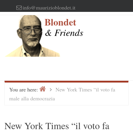
Skip
info@maurizioblondet.it
to
Blondet
content
& Friends
Home
>
You are here:
New York Times “il voto fa
male alla democrazia
New York Times “il voto fa