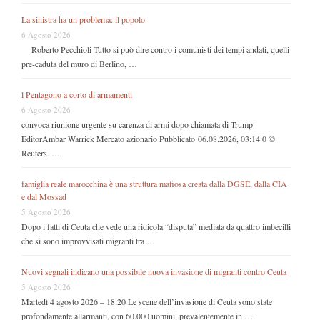
La sinistra ha un problema: il popolo
6 Agosto 2026
Roberto Pecchioli Tutto si può dire contro i comunisti dei tempi andati, quelli
pre-caduta del muro di Berlino, …
l Pentagono a corto di armamenti
6 Agosto 2026
convoca riunione urgente su carenza di armi dopo chiamata di Trump
EditorAmbar Warrick Mercato azionario Pubblicato 06.08.2026, 03:14 0 ©
Reuters. …
famiglia reale marocchina è una struttura mafiosa creata dalla DGSE, dalla CIA
e dal Mossad
5 Agosto 2026
Dopo i fatti di Ceuta che vede una ridicola “disputa” mediata da quattro imbecilli
che si sono improvvisati migranti tra …
Nuovi segnali indicano una possibile nuova invasione di migranti contro Ceuta
5 Agosto 2026
Martedì 4 agosto 2026 – 18:20 Le scene dell’invasione di Ceuta sono state
profondamente allarmanti, con 60.000 uomini, prevalentemente in …