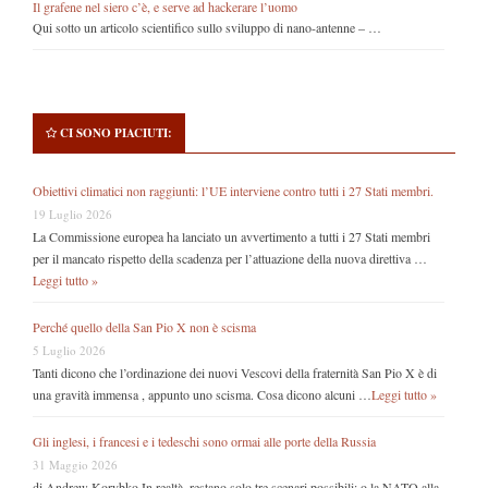
Il grafene nel siero c’è, e serve ad hackerare l’uomo
Qui sotto un articolo scientifico sullo sviluppo di nano-antenne – …
CI SONO PIACIUTI:
Obiettivi climatici non raggiunti: l’UE interviene contro tutti i 27 Stati membri.
19 Luglio 2026
La Commissione europea ha lanciato un avvertimento a tutti i 27 Stati membri
per il mancato rispetto della scadenza per l’attuazione della nuova direttiva …
Leggi tutto »
Perché quello della San Pio X non è scisma
5 Luglio 2026
Tanti dicono che l’ordinazione dei nuovi Vescovi della fraternità San Pio X è di
una gravità immensa , appunto uno scisma. Cosa dicono alcuni …
Leggi tutto »
Gli inglesi, i francesi e i tedeschi sono ormai alle porte della Russia
31 Maggio 2026
di Andrew Korybko In realtà, restano solo tre scenari possibili: o la NATO alla