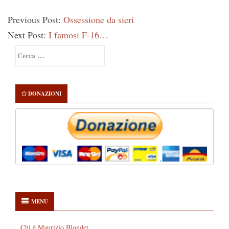
Previous Post:
Ossessione da sieri
Next Post:
I famosi F-16…
Primary
Ricerca
Sidebar
per:
DONAZIONI
MENU
Chi è Maurizio Blondet