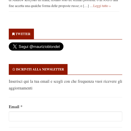
fine accetta una qualche forma delle proposte russe; o […] …
Leggi tutto »
Secondary
Sidebar
TWITTER
ISCRIVITI ALLA NEWSLETTER
Inserisci qui la tua email e scegli con che frequenza vuoi ricevere gli
aggiornamenti
Email
*