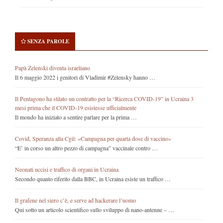
SENZA PAROLE
Papà Zelenski diventa israeliano
Il 6 maggio 2022 i genitori di Vladimir #Zelensky hanno …
Il Pentagono ha stilato un contratto per la “Ricerca COVID-19” in Ucraina 3
mesi prima che il COVID-19 esistesse ufficialmente
Il mondo ha iniziato a sentire parlare per la prima …
Covid, Speranza alla Cgil: «Campagna per quarta dose di vaccino»
“E’ in corso un altro pezzo di campagna” vaccinale contro …
Neonati uccisi e traffico di organi in Ucraina
Secondo quanto riferito dalla BBC, in Ucraina esiste un traffico …
Il grafene nel siero c’è, e serve ad hackerare l’uomo
Qui sotto un articolo scientifico sullo sviluppo di nano-antenne – …