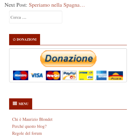
Next Post:
Speriamo nella Spagna…
Primary
Ricerca
Sidebar
per:
DONAZIONI
MENU
Chi è Maurizio Blondet
Perché questo blog?
Regole del forum