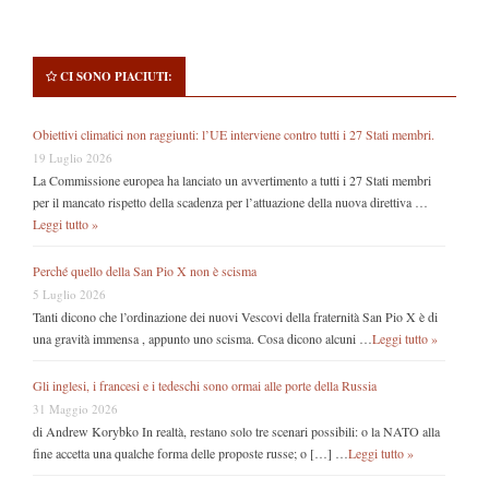
CI SONO PIACIUTI:
Obiettivi climatici non raggiunti: l’UE interviene contro tutti i 27 Stati membri.
19 Luglio 2026
La Commissione europea ha lanciato un avvertimento a tutti i 27 Stati membri
per il mancato rispetto della scadenza per l’attuazione della nuova direttiva …
Leggi tutto »
Perché quello della San Pio X non è scisma
5 Luglio 2026
Tanti dicono che l’ordinazione dei nuovi Vescovi della fraternità San Pio X è di
una gravità immensa , appunto uno scisma. Cosa dicono alcuni …
Leggi tutto »
Gli inglesi, i francesi e i tedeschi sono ormai alle porte della Russia
31 Maggio 2026
di Andrew Korybko In realtà, restano solo tre scenari possibili: o la NATO alla
fine accetta una qualche forma delle proposte russe; o […] …
Leggi tutto »