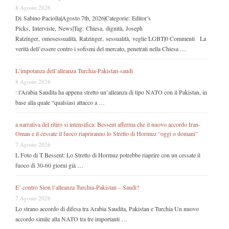
8 Agosto 2026
Di Sabino Paciolla|Agosto 7th, 2026|Categorie: Editor’s
Picks, Interviste, News|Tag: Chiesa, dignità, Joseph
Ratzinger, omosessualità, Ratzinger, sessualità, veglie LGBT|0 Commenti La
verità dell’essere contro i sofismi del mercato, penetrati nella Chiesa …
L’impotanza dell’alleanza Turchia-Pakistan-saudi
8 Agosto 2026
: l’Arabia Saudita ha appena stretto un’alleanza di tipo NATO con il Pakistan, in
base alla quale “qualsiasi attacco a …
a narrativa del ritiro si intensifica: Bessent afferma che il nuovo accordo Iran-
Oman e il cessate il fuoco riapriranno lo Stretto di Hormuz “oggi o domani”
7 Agosto 2026
L Foto di T Bessent: Lo Stretto di Hormuz potrebbe riaprire con un cessate il
fuoco di 30-60 giorni già …
E’ contro Sion l’alleanza Turchia-Pakistan – Saudi?
7 Agosto 2026
Lo strano accordo di difesa tra Arabia Saudita, Pakistan e Turchia Un nuovo
accordo simile alla NATO tra tre importanti …