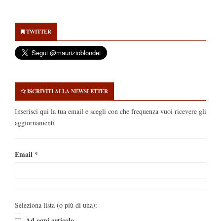
Secondary
Sidebar
TWITTER
ISCRIVITI ALLA NEWSLETTER
Inserisci qui la tua email e scegli con che frequenza vuoi ricevere gli
aggiornamenti
Email
*
Seleziona lista (o più di una):
Ad ogni articolo