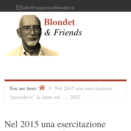
Skip
info@maurizioblondet.it
to
Blondet
content
& Friends
Home
>
You are here:
Nel 2015 una esercitazione
“prevedeva” la fame nel …. 2022
Nel 2015 una esercitazione