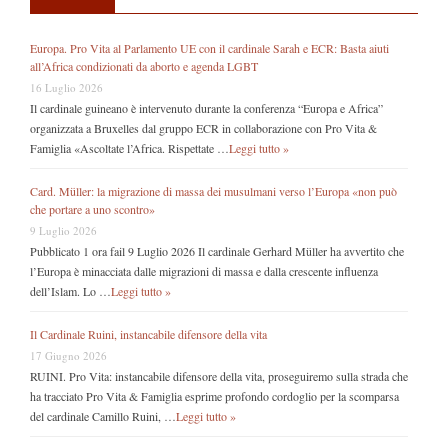
Europa. Pro Vita al Parlamento UE con il cardinale Sarah e ECR: Basta aiuti
all’Africa condizionati da aborto e agenda LGBT
16 Luglio 2026
Il cardinale guineano è intervenuto durante la conferenza “Europa e Africa”
organizzata a Bruxelles dal gruppo ECR in collaborazione con Pro Vita &
Famiglia «Ascoltate l’Africa. Rispettate …
Leggi tutto »
Card. Müller: la migrazione di massa dei musulmani verso l’Europa «non può
che portare a uno scontro»
9 Luglio 2026
Pubblicato 1 ora fail 9 Luglio 2026 Il cardinale Gerhard Müller ha avvertito che
l’Europa è minacciata dalle migrazioni di massa e dalla crescente influenza
dell’Islam. Lo …
Leggi tutto »
Il Cardinale Ruini, instancabile difensore della vita
17 Giugno 2026
RUINI. Pro Vita: instancabile difensore della vita, proseguiremo sulla strada che
ha tracciato Pro Vita & Famiglia esprime profondo cordoglio per la scomparsa
del cardinale Camillo Ruini, …
Leggi tutto »