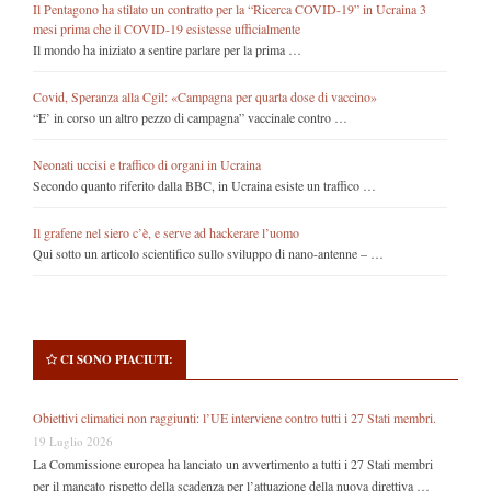
Il Pentagono ha stilato un contratto per la “Ricerca COVID-19” in Ucraina 3
mesi prima che il COVID-19 esistesse ufficialmente
Il mondo ha iniziato a sentire parlare per la prima …
Covid, Speranza alla Cgil: «Campagna per quarta dose di vaccino»
“E’ in corso un altro pezzo di campagna” vaccinale contro …
Neonati uccisi e traffico di organi in Ucraina
Secondo quanto riferito dalla BBC, in Ucraina esiste un traffico …
Il grafene nel siero c’è, e serve ad hackerare l’uomo
Qui sotto un articolo scientifico sullo sviluppo di nano-antenne – …
CI SONO PIACIUTI:
Obiettivi climatici non raggiunti: l’UE interviene contro tutti i 27 Stati membri.
19 Luglio 2026
La Commissione europea ha lanciato un avvertimento a tutti i 27 Stati membri
per il mancato rispetto della scadenza per l’attuazione della nuova direttiva …