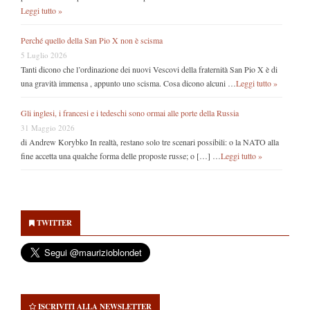
Leggi tutto »
Perché quello della San Pio X non è scisma
5 Luglio 2026
Tanti dicono che l’ordinazione dei nuovi Vescovi della fraternità San Pio X è di
una gravità immensa , appunto uno scisma. Cosa dicono alcuni …
Leggi tutto »
Gli inglesi, i francesi e i tedeschi sono ormai alle porte della Russia
31 Maggio 2026
di Andrew Korybko In realtà, restano solo tre scenari possibili: o la NATO alla
fine accetta una qualche forma delle proposte russe; o […] …
Leggi tutto »
Secondary
Sidebar
TWITTER
ISCRIVITI ALLA NEWSLETTER