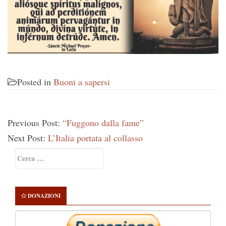
Posted in
Buoni a sapersi
Previous Post:
“Fuggono dalla fame”
Next Post:
L’Italia portata al collasso
Primary
Ricerca
Sidebar
per:
DONAZIONI