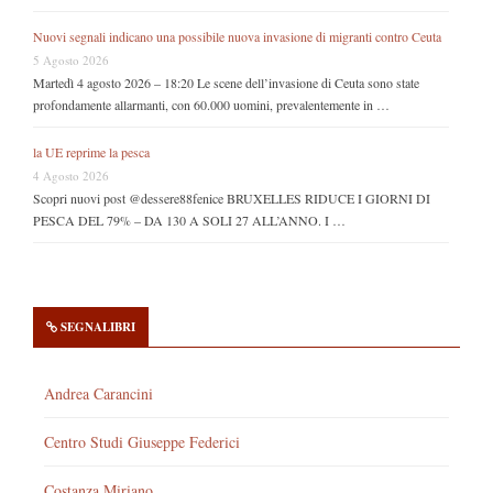
Nuovi segnali indicano una possibile nuova invasione di migranti contro Ceuta
5 Agosto 2026
Martedì 4 agosto 2026 – 18:20 Le scene dell’invasione di Ceuta sono state
profondamente allarmanti, con 60.000 uomini, prevalentemente in …
la UE reprime la pesca
4 Agosto 2026
Scopri nuovi post @dessere88fenice BRUXELLES RIDUCE I GIORNI DI
PESCA DEL 79% – DA 130 A SOLI 27 ALL’ANNO. I …
SEGNALIBRI
Andrea Carancini
Centro Studi Giuseppe Federici
Costanza Miriano