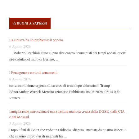
BUONI A SAPERSI
La sinistra ha un problema: il popolo
6 Agosto 2026
Roberto Pecchioli Tutto si può dire contro i comunisti dei tempi andati, quelli
pre-caduta del muro di Berlino, …
l Pentagono a corto di armamenti
6 Agosto 2026
convoca riunione urgente su carenza di armi dopo chiamata di Trump
EditorAmbar Warrick Mercato azionario Pubblicato 06.08.2026, 03:14 0 ©
Reuters. …
famiglia reale marocchina è una struttura mafiosa creata dalla DGSE, dalla CIA
e dal Mossad
5 Agosto 2026
Dopo i fatti di Ceuta che vede una ridicola “disputa” mediata da quattro imbecilli
che si sono improvvisati migranti tra …