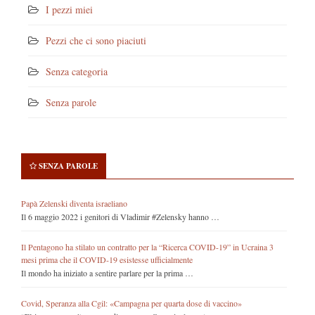
I pezzi miei
Pezzi che ci sono piaciuti
Senza categoria
Senza parole
SENZA PAROLE
Papà Zelenski diventa israeliano
Il 6 maggio 2022 i genitori di Vladimir #Zelensky hanno …
Il Pentagono ha stilato un contratto per la “Ricerca COVID-19” in Ucraina 3
mesi prima che il COVID-19 esistesse ufficialmente
Il mondo ha iniziato a sentire parlare per la prima …
Covid, Speranza alla Cgil: «Campagna per quarta dose di vaccino»