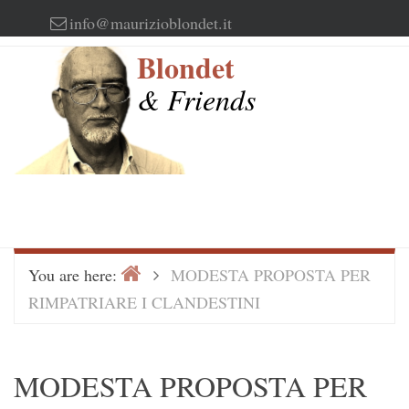
Skip
info@maurizioblondet.it
to
Blondet
content
& Friends
Home
>
You are here:
MODESTA PROPOSTA PER
RIMPATRIARE I CLANDESTINI
MODESTA PROPOSTA PER