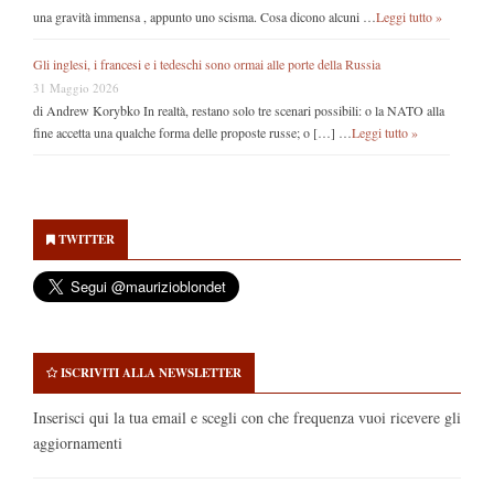
una gravità immensa , appunto uno scisma. Cosa dicono alcuni …
Leggi tutto »
Gli inglesi, i francesi e i tedeschi sono ormai alle porte della Russia
31 Maggio 2026
di Andrew Korybko In realtà, restano solo tre scenari possibili: o la NATO alla
fine accetta una qualche forma delle proposte russe; o […] …
Leggi tutto »
Secondary
Sidebar
TWITTER
ISCRIVITI ALLA NEWSLETTER
Inserisci qui la tua email e scegli con che frequenza vuoi ricevere gli
aggiornamenti