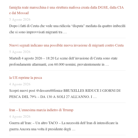
famiglia reale marocchina è una struttura mafiosa creata dalla DGSE, dalla CIA
e dal Mossad
5 Agosto 2026
Dopo i fatti di Ceuta che vede una ridicola “disputa” mediata da quattro imbecilli
che si sono improvvisati migranti tra …
Nuovi segnali indicano una possibile nuova invasione di migranti contro Ceuta
5 Agosto 2026
Martedì 4 agosto 2026 – 18:20 Le scene dell’invasione di Ceuta sono state
profondamente allarmanti, con 60.000 uomini, prevalentemente in …
la UE reprime la pesca
4 Agosto 2026
Scopri nuovi post @dessere88fenice BRUXELLES RIDUCE I GIORNI DI
PESCA DEL 79% – DA 130 A SOLI 27 ALL’ANNO. I …
Iran – L’ennesima marcia indietro di Trrump
4 Agosto 2026
Guerra all’Iran: – Un altro TACO – La necessità dell’Iran di intensificare la
guerra Ancora una volta il presidente degli …