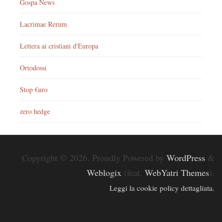
Gospa News
Lacrimae Rerum
Lettera ai cristiani d'Europa
Ortodossi
Stop €uro
zero hedge
Copyright © 2026. Proudly Powered by
WordPress
&
Weblogix
(feat.
WebYatri Themes
).
Leggi la cookie policy dettagliata.