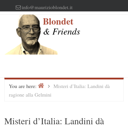
Skip
info@maurizioblondet.it
to
Blondet
content
& Friends
Home
>
You are here:
Misteri d’Italia: Landini dà
ragione alla Gelmini
Misteri d’Italia: Landini dà