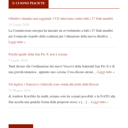
CI SONO PIACIUTI:
Obiettivi climatici non raggiunti: l’UE interviene contro tutti i 27 Stati membri.
19 Luglio 2026
La Commissione europea ha lanciato un avvertimento a tutti i 27 Stati membri
per il mancato rispetto della scadenza per l’attuazione della nuova direttiva …
Leggi tutto »
Perché quello della San Pio X non è scisma
5 Luglio 2026
Tanti dicono che l’ordinazione dei nuovi Vescovi della fraternità San Pio X è di
una gravità immensa , appunto uno scisma. Cosa dicono alcuni …
Leggi tutto »
Gli inglesi, i francesi e i tedeschi sono ormai alle porte della Russia
31 Maggio 2026
di Andrew Korybko In realtà, restano solo tre scenari possibili: o la NATO alla
fine accetta una qualche forma delle proposte russe; o […] …
Leggi tutto »
Secondary
Sidebar