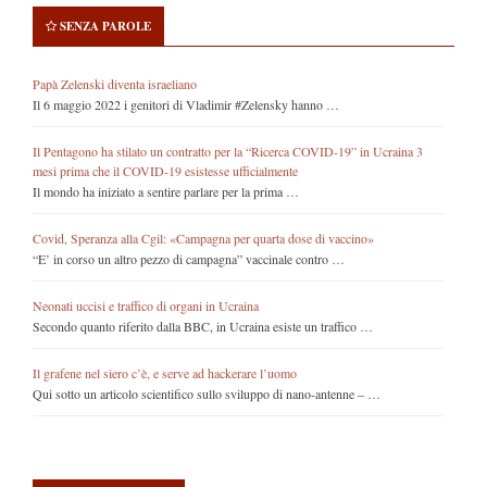
SENZA PAROLE
Papà Zelenski diventa israeliano
Il 6 maggio 2022 i genitori di Vladimir #Zelensky hanno …
Il Pentagono ha stilato un contratto per la “Ricerca COVID-19” in Ucraina 3
mesi prima che il COVID-19 esistesse ufficialmente
Il mondo ha iniziato a sentire parlare per la prima …
Covid, Speranza alla Cgil: «Campagna per quarta dose di vaccino»
“E’ in corso un altro pezzo di campagna” vaccinale contro …
Neonati uccisi e traffico di organi in Ucraina
Secondo quanto riferito dalla BBC, in Ucraina esiste un traffico …
Il grafene nel siero c’è, e serve ad hackerare l’uomo
Qui sotto un articolo scientifico sullo sviluppo di nano-antenne – …