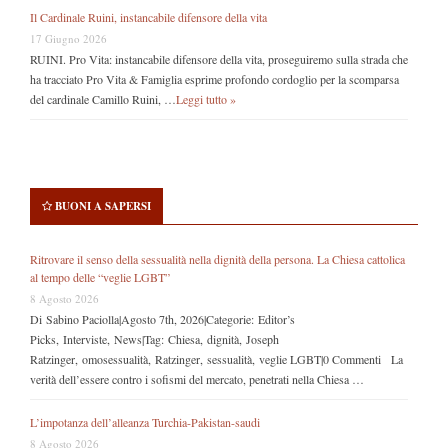
Il Cardinale Ruini, instancabile difensore della vita
17 Giugno 2026
RUINI. Pro Vita: instancabile difensore della vita, proseguiremo sulla strada che
ha tracciato Pro Vita & Famiglia esprime profondo cordoglio per la scomparsa
del cardinale Camillo Ruini, …
Leggi tutto »
BUONI A SAPERSI
Ritrovare il senso della sessualità nella dignità della persona. La Chiesa cattolica
al tempo delle “veglie LGBT”
8 Agosto 2026
Di Sabino Paciolla|Agosto 7th, 2026|Categorie: Editor’s
Picks, Interviste, News|Tag: Chiesa, dignità, Joseph
Ratzinger, omosessualità, Ratzinger, sessualità, veglie LGBT|0 Commenti La
verità dell’essere contro i sofismi del mercato, penetrati nella Chiesa …
L’impotanza dell’alleanza Turchia-Pakistan-saudi
8 Agosto 2026