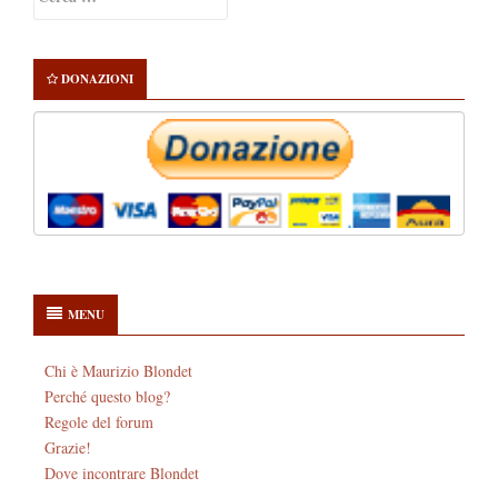
Sidebar
per:
DONAZIONI
MENU
Chi è Maurizio Blondet
Perché questo blog?
Regole del forum
Grazie!
Dove incontrare Blondet