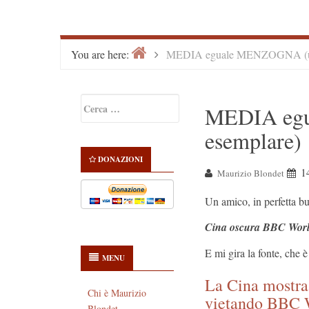
Home
>
You are here:
MEDIA eguale MENZOGNA (un 
Primary
Ricerca
MEDIA egu
Sidebar
per:
esemplare)
DONAZIONI
1
Maurizio Blondet
Un amico, in perfetta bu
Cina oscura BBC Wor
E mi gira la fonte, che 
MENU
La Cina mostra 
Chi è Maurizio
vietando BBC 
Blondet