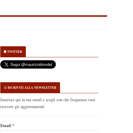
econdary
idebar
TWITTER
ISCRIVITI ALLA NEWSLETTER
Inserisci qui la tua email e scegli con che frequenza vuoi
ricevere gli aggiornamenti
Email
*