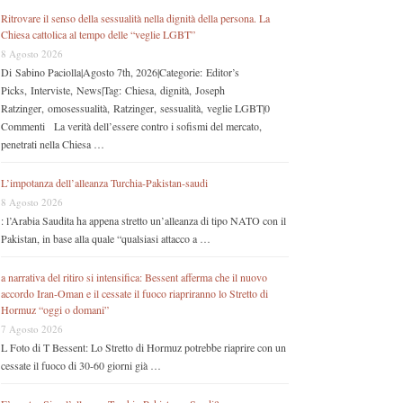
Ritrovare il senso della sessualità nella dignità della persona. La
Chiesa cattolica al tempo delle “veglie LGBT”
8 Agosto 2026
Di Sabino Paciolla|Agosto 7th, 2026|Categorie: Editor’s
Picks, Interviste, News|Tag: Chiesa, dignità, Joseph
Ratzinger, omosessualità, Ratzinger, sessualità, veglie LGBT|0
Commenti La verità dell’essere contro i sofismi del mercato,
penetrati nella Chiesa …
L’impotanza dell’alleanza Turchia-Pakistan-saudi
8 Agosto 2026
: l’Arabia Saudita ha appena stretto un’alleanza di tipo NATO con il
Pakistan, in base alla quale “qualsiasi attacco a …
a narrativa del ritiro si intensifica: Bessent afferma che il nuovo
accordo Iran-Oman e il cessate il fuoco riapriranno lo Stretto di
Hormuz “oggi o domani”
7 Agosto 2026
L Foto di T Bessent: Lo Stretto di Hormuz potrebbe riaprire con un
cessate il fuoco di 30-60 giorni già …