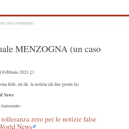
caso esemplare)
S
ale MENZOGNA (un caso
S
4 Febbraio 2021
ona fede, mi dà la notizia (di due giorni fa)
ld News
è Aurorasito:
tolleranza zero per le notizie false
World News