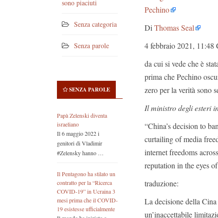
sono piaciuti
Pechino
Senza categoria
Di
Thomas Seal
4 febbraio 2021, 11:48
Senza parole
da cui si vede che è stat
prima che Pechino oscura
zero per la verità sono 
SENZA PAROLE
Il ministro degli ester
Papà Zelenski diventa
israeliano
“China’s decision to b
Il 6 maggio 2022 i
curtailing of media fre
genitori di Vladimir
internet freedoms across
#Zelensky hanno …
reputation in the eyes of
Il Pentagono ha stilato un
traduzione:
contratto per la “Ricerca
COVID-19” in Ucraina 3
La decisione della Cina
mesi prima che il COVID-
19 esistesse ufficialmente
un’inaccettabile limitaz