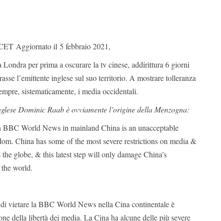
 CET
Aggiornato il
5 febbraio 2021,
a Londra per prima a oscurare la tv cinese, addirittura 6 giorni
sse l’emittente inglese sul suo territorio. A mostrare tolleranza
sempre, sistematicamente, i media occidentali.
i inglese Dominic Raab è ovviamente l’origine della Menzogna:
an BBC World News in mainland China is an unacceptable
edom. China has some of the most severe restrictions on media &
 the globe, & this latest step will only damage China’s
 the world.
 di vietare la BBC World News nella Cina continentale è
ione della libertà dei media. La Cina ha alcune delle più severe