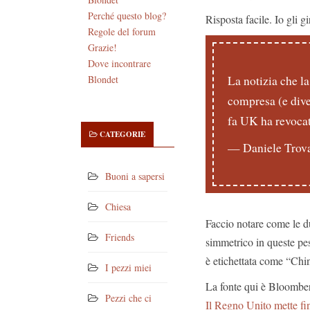
Perché questo blog?
Risposta facile. Io gli gi
Regole del forum
Grazie!
Dove incontrare
La notizia che l
Blondet
compresa (e dive
fa UK ha revocat
CATEGORIE
— Daniele Tro
Buoni a sapersi
Chiesa
Faccio notare come le d
Friends
simmetrico in queste pes
è etichettata come “Chin
I pezzi miei
La fonte qui è Bloombe
Pezzi che ci
Il Regno Unito mette fin