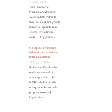
5 Luglio 2026
Tanti dicono che
l’ordinazione dei nuovi
Vescovi della fraternità
San Pio X è di una gravità
immensa , appunto uno
scisma. Cosa dicono
alcuni …
Leggi tutto »
Gli inglesi, i francesi e i
tedeschi sono ormai alle
porte della Russia
31 Maggio 2026
di Andrew Korybko In
realtà, restano solo tre
scenari possibili: o la
NATO alla fine accetta
una qualche forma delle
proposte russe; o […] …
Leggi tutto »