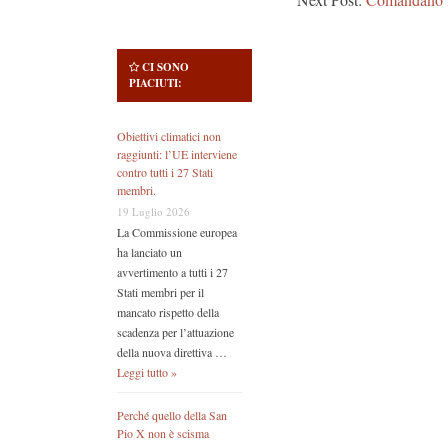
CI SONO
PIACIUTI:
Obiettivi climatici non
raggiunti: l’UE interviene
contro tutti i 27 Stati
membri.
19 Luglio 2026
La Commissione europea
ha lanciato un
avvertimento a tutti i 27
Stati membri per il
mancato rispetto della
scadenza per l’attuazione
della nuova direttiva …
Leggi tutto »
Perché quello della San
Pio X non è scisma