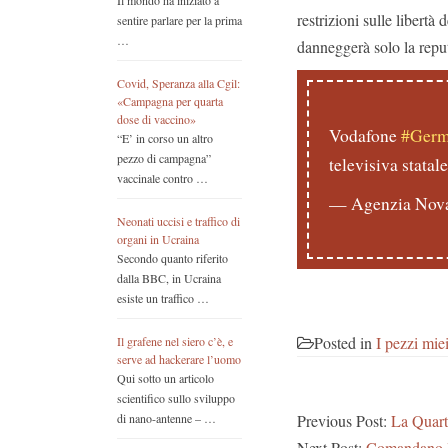
Il mondo ha iniziato a
restrizioni sulle libertà
sentire parlare per la prima
…
danneggerà solo la repu
Covid, Speranza alla Cgil:
«Campagna per quarta
dose di vaccino»
Vodafone
#Germ
“E’ in corso un altro
pezzo di campagna”
televisiva statal
vaccinale contro …
— Agenzia Nov
Neonati uccisi e traffico di
organi in Ucraina
Secondo quanto riferito
dalla BBC, in Ucraina
esiste un traffico …
Posted in
I pezzi mie
Il grafene nel siero c’è, e
serve ad hackerare l’uomo
Qui sotto un articolo
scientifico sullo sviluppo
Previous Post:
La Quart
di nano-antenne – …
Next Post:
Comandano l