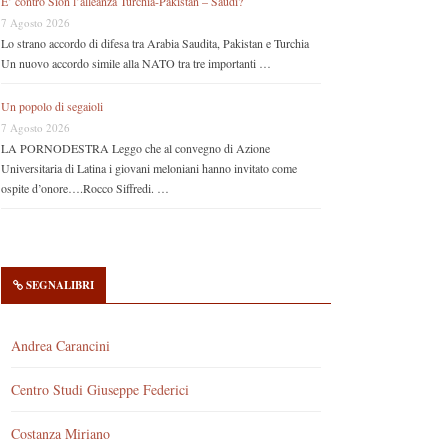
E’ contro Sion l’alleanza Turchia-Pakistan – Saudi?
7 Agosto 2026
Lo strano accordo di difesa tra Arabia Saudita, Pakistan e Turchia
Un nuovo accordo simile alla NATO tra tre importanti …
Un popolo di segaioli
7 Agosto 2026
LA PORNODESTRA Leggo che al convegno di Azione
Universitaria di Latina i giovani meloniani hanno invitato come
ospite d’onore….Rocco Siffredi. …
SEGNALIBRI
Andrea Carancini
Centro Studi Giuseppe Federici
Costanza Miriano