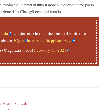
 dei media e di Internet in tutto il mondo, e questo ultimo passo
tazione della Cina agli occhi del mondo.
ania
ha interrotto le trasmissioni dell’emittente
e cinese
#Cgtn
https://t.co/6JppRomAcU
a (@agenzia_nova)
February 13, 2021
i
a Fase di Schwab
oro due.