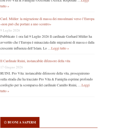
con Pro Vita & Famiglia «Ascoltate l’Africa. Rispettate …
Leggi
tutto »
Card. Müller: la migrazione di massa dei musulmani verso l’Europa
«non può che portare a uno scontro»
9 Luglio 2026
Pubblicato 1 ora fail 9 Luglio 2026 Il cardinale Gerhard Müller ha
avvertito che l’Europa è minacciata dalle migrazioni di massa e dalla
crescente influenza dell’Islam. Lo …
Leggi tutto »
Il Cardinale Ruini, instancabile difensore della vita
17 Giugno 2026
RUINI. Pro Vita: instancabile difensore della vita, proseguiremo
sulla strada che ha tracciato Pro Vita & Famiglia esprime profondo
cordoglio per la scomparsa del cardinale Camillo Ruini, …
Leggi
tutto »
BUONI A SAPERSI