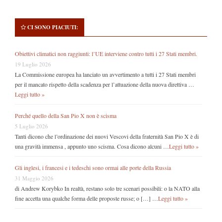
CI SONO PIACIUTI:
Obiettivi climatici non raggiunti: l’UE interviene contro tutti i 27 Stati membri.
19 Luglio 2026
La Commissione europea ha lanciato un avvertimento a tutti i 27 Stati membri
per il mancato rispetto della scadenza per l’attuazione della nuova direttiva …
Leggi tutto »
Perché quello della San Pio X non è scisma
5 Luglio 2026
Tanti dicono che l’ordinazione dei nuovi Vescovi della fraternità San Pio X è di
una gravità immensa , appunto uno scisma. Cosa dicono alcuni …
Leggi tutto »
Gli inglesi, i francesi e i tedeschi sono ormai alle porte della Russia
31 Maggio 2026
di Andrew Korybko In realtà, restano solo tre scenari possibili: o la NATO alla
fine accetta una qualche forma delle proposte russe; o […] …
Leggi tutto »