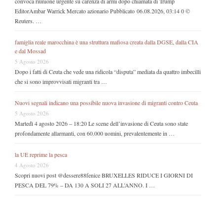
convoca riunione urgente su carenza di armi dopo chiamata di Trump
EditorAmbar Warrick Mercato azionario Pubblicato 06.08.2026, 03:14 0 ©
Reuters. …
famiglia reale marocchina è una struttura mafiosa creata dalla DGSE, dalla CIA
e dal Mossad
5 Agosto 2026
Dopo i fatti di Ceuta che vede una ridicola “disputa” mediata da quattro imbecilli
che si sono improvvisati migranti tra …
Nuovi segnali indicano una possibile nuova invasione di migranti contro Ceuta
5 Agosto 2026
Martedì 4 agosto 2026 – 18:20 Le scene dell’invasione di Ceuta sono state
profondamente allarmanti, con 60.000 uomini, prevalentemente in …
la UE reprime la pesca
4 Agosto 2026
Scopri nuovi post @dessere88fenice BRUXELLES RIDUCE I GIORNI DI
PESCA DEL 79% – DA 130 A SOLI 27 ALL’ANNO. I …