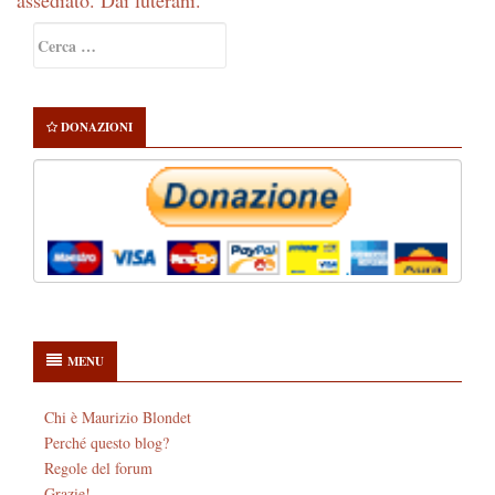
assediato. Dai luterani.
Primary
Ricerca
Sidebar
per:
DONAZIONI
MENU
Chi è Maurizio Blondet
Perché questo blog?
Regole del forum
Grazie!