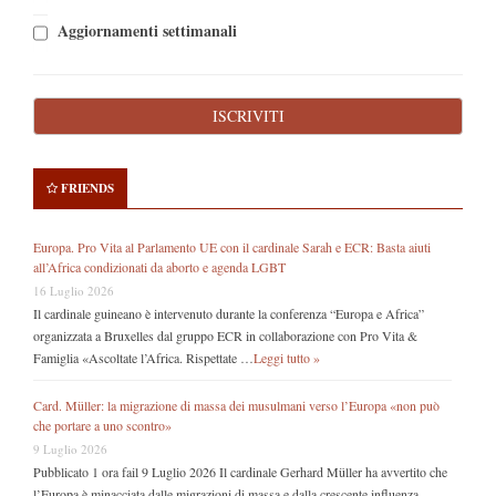
Aggiornamenti settimanali
FRIENDS
Europa. Pro Vita al Parlamento UE con il cardinale Sarah e ECR: Basta aiuti
all’Africa condizionati da aborto e agenda LGBT
16 Luglio 2026
Il cardinale guineano è intervenuto durante la conferenza “Europa e Africa”
organizzata a Bruxelles dal gruppo ECR in collaborazione con Pro Vita &
Famiglia «Ascoltate l’Africa. Rispettate …
Leggi tutto »
Card. Müller: la migrazione di massa dei musulmani verso l’Europa «non può
che portare a uno scontro»
9 Luglio 2026
Pubblicato 1 ora fail 9 Luglio 2026 Il cardinale Gerhard Müller ha avvertito che
l’Europa è minacciata dalle migrazioni di massa e dalla crescente influenza