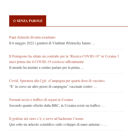
SENZA PAROLE
Papà Zelenski diventa israeliano
Il 6 maggio 2022 i genitori di Vladimir #Zelensky hanno …
Il Pentagono ha stilato un contratto per la “Ricerca COVID-19” in Ucraina 3
mesi prima che il COVID-19 esistesse ufficialmente
Il mondo ha iniziato a sentire parlare per la prima …
Covid, Speranza alla Cgil: «Campagna per quarta dose di vaccino»
“E’ in corso un altro pezzo di campagna” vaccinale contro …
Neonati uccisi e traffico di organi in Ucraina
Secondo quanto riferito dalla BBC, in Ucraina esiste un traffico …
Il grafene nel siero c’è, e serve ad hackerare l’uomo
Qui sotto un articolo scientifico sullo sviluppo di nano-antenne – …