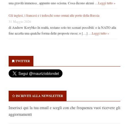
una gravità immensa , appunto uno scisma. Cosa dicono alcuni …
Leggi tutto »
Gli inglesi, i francesi e i tedeschi sono ormai alle porte della Russia
31 Maggio 2026
di Andrew Korybko In realtà, restano solo tre scenari possibili: o la NATO alla
fine accetta una qualche forma delle proposte russe; o […] …
Leggi tutto »
Secondary
Sidebar
TWITTER
ISCRIVITI ALLA NEWSLETTER
Inserisci qui la tua email e scegli con che frequenza vuoi ricevere gli
aggiornamenti