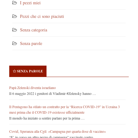
I pezzi miei
Pezzi che ci sono piaciuti
Senza categoria
Senza parole
SENZA PAROLE
Papà Zelenski diventa israeliano
Il 6 maggio 2022 i genitori di Vladimir #Zelensky hanno …
Il Pentagono ha stilato un contratto per la “Ricerca COVID-19” in Ucraina 3
mesi prima che il COVID-19 esistesse ufficialmente
Il mondo ha iniziato a sentire parlare per la prima …
Covid, Speranza alla Cgil: «Campagna per quarta dose di vaccino»
“E’ in corso un altro pezzo di campagna” vaccinale contro …