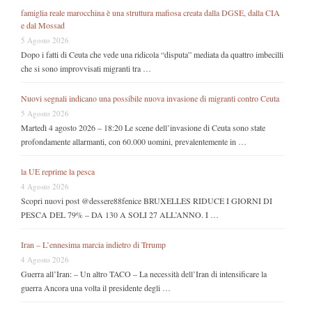
famiglia reale marocchina è una struttura mafiosa creata dalla DGSE, dalla CIA
e dal Mossad
5 Agosto 2026
Dopo i fatti di Ceuta che vede una ridicola “disputa” mediata da quattro imbecilli
che si sono improvvisati migranti tra …
Nuovi segnali indicano una possibile nuova invasione di migranti contro Ceuta
5 Agosto 2026
Martedì 4 agosto 2026 – 18:20 Le scene dell’invasione di Ceuta sono state
profondamente allarmanti, con 60.000 uomini, prevalentemente in …
la UE reprime la pesca
4 Agosto 2026
Scopri nuovi post @dessere88fenice BRUXELLES RIDUCE I GIORNI DI
PESCA DEL 79% – DA 130 A SOLI 27 ALL’ANNO. I …
Iran – L’ennesima marcia indietro di Trrump
4 Agosto 2026
Guerra all’Iran: – Un altro TACO – La necessità dell’Iran di intensificare la
guerra Ancora una volta il presidente degli …