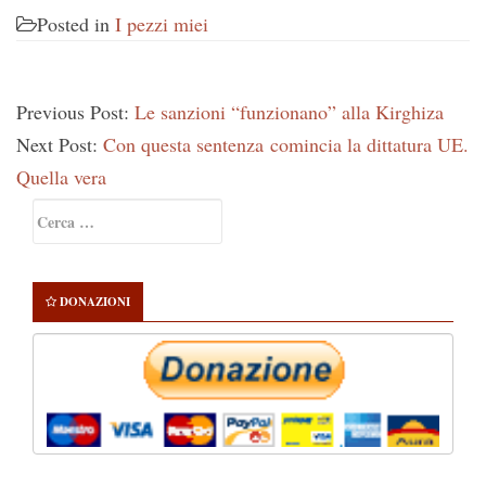
Posted in
I pezzi miei
Previous Post:
Le sanzioni “funzionano” alla Kirghiza
Next Post:
Con questa sentenza comincia la dittatura UE.
Quella vera
Primary
Ricerca
Sidebar
per:
DONAZIONI