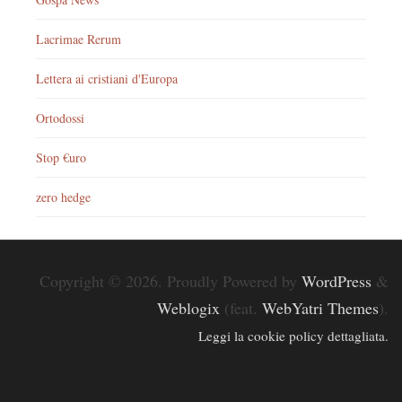
Lacrimae Rerum
Lettera ai cristiani d'Europa
Ortodossi
Stop €uro
zero hedge
Copyright © 2026. Proudly Powered by
WordPress
&
Weblogix
(feat.
WebYatri Themes
).
Leggi la cookie policy dettagliata.