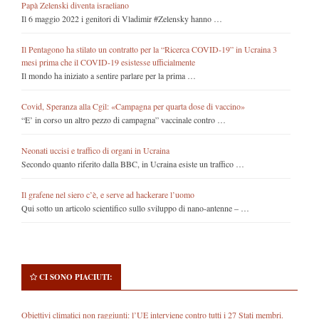
Papà Zelenski diventa israeliano
Il 6 maggio 2022 i genitori di Vladimir #Zelensky hanno …
Il Pentagono ha stilato un contratto per la “Ricerca COVID-19” in Ucraina 3
mesi prima che il COVID-19 esistesse ufficialmente
Il mondo ha iniziato a sentire parlare per la prima …
Covid, Speranza alla Cgil: «Campagna per quarta dose di vaccino»
“E’ in corso un altro pezzo di campagna” vaccinale contro …
Neonati uccisi e traffico di organi in Ucraina
Secondo quanto riferito dalla BBC, in Ucraina esiste un traffico …
Il grafene nel siero c’è, e serve ad hackerare l’uomo
Qui sotto un articolo scientifico sullo sviluppo di nano-antenne – …
CI SONO PIACIUTI:
Obiettivi climatici non raggiunti: l’UE interviene contro tutti i 27 Stati membri.