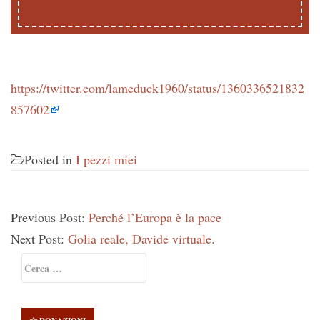
https://twitter.com/lameduck1960/status/1360336521832
857602
Posted in
I pezzi miei
Previous Post:
Perché l’Europa è la pace
Next Post:
Golia reale, Davide virtuale.
Primary
Ricerca
Sidebar
per: