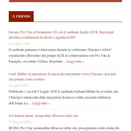
FRIENDS
Europa. Pro Vita al Parlamento UE con il cardinale Sarah e ECR: Basta aiuti
all’Africa condizionati da aborto e agenda LGBT
16 Luglio 2026
Il cardinale guineano è intervenuto durante la conferenza “Europa e Africa”
organizzata a Bruxelles dal gruppo ECR in collaborazione con Pro Vita &
Famiglia «Ascoltate l’Africa. Rispettate …
Leggi tutto »
Card. Müller: la migrazione di massa dei musulmani verso l’Europa «non può
che portare a uno scontro»
9 Luglio 2026
Pubblicato 1 ora fail 9 Luglio 2026 Il cardinale Gerhard Müller ha avvertito che
l’Europa è minacciata dalle migrazioni di massa e dalla crescente influenza
dell’Islam. Lo …
Leggi tutto »
Il Cardinale Ruini, instancabile difensore della vita
17 Giugno 2026
RUINI. Pro Vita: instancabile difensore della vita, proseguiremo sulla strada che