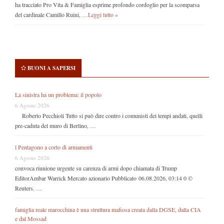
ha tracciato Pro Vita & Famiglia esprime profondo cordoglio per la scomparsa
del cardinale Camillo Ruini, …
Leggi tutto »
BUONI A SAPERSI
La sinistra ha un problema: il popolo
6 Agosto 2026
Roberto Pecchioli Tutto si può dire contro i comunisti dei tempi andati, quelli
pre-caduta del muro di Berlino, …
l Pentagono a corto di armamenti
6 Agosto 2026
convoca riunione urgente su carenza di armi dopo chiamata di Trump
EditorAmbar Warrick Mercato azionario Pubblicato 06.08.2026, 03:14 0 ©
Reuters. …
famiglia reale marocchina è una struttura mafiosa creata dalla DGSE, dalla CIA
e dal Mossad