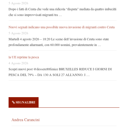
5 Agosto 2026
Dopo i fatti di Ceuta che vede una ridicola “disputa” mediata da quattro imbecilli
che si sono improvvisati migranti tra …
Nuovi segnali indicano una possibile nuova invasione di migranti contro Ceuta
5 Agosto 2026
Martedì 4 agosto 2026 – 18:20 Le scene dell’invasione di Ceuta sono state
profondamente allarmanti, con 60.000 uomini, prevalentemente in …
la UE reprime la pesca
4 Agosto 2026
Scopri nuovi post @dessere88fenice BRUXELLES RIDUCE I GIORNI DI
PESCA DEL 79% – DA 130 A SOLI 27 ALL’ANNO. I …
SEGNALIBRI
Andrea Carancini