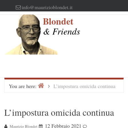
Skip
info@maurizioblondet.it
to
Blondet
content
& Friends
Home
>
You are here:
L’impostura omicida continua
L’impostura omicida continua
12 Febbraio 2021
Maurizio Blondet