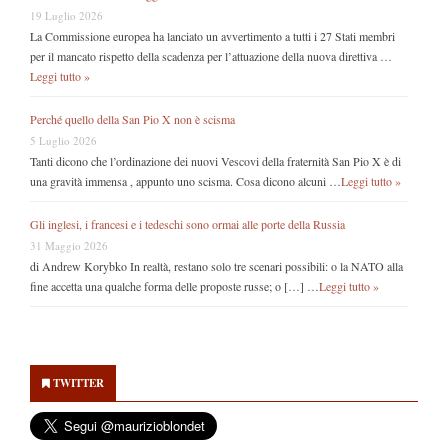
19 Luglio 2026
La Commissione europea ha lanciato un avvertimento a tutti i 27 Stati membri
per il mancato rispetto della scadenza per l’attuazione della nuova direttiva …
Leggi tutto »
Perché quello della San Pio X non è scisma
5 Luglio 2026
Tanti dicono che l’ordinazione dei nuovi Vescovi della fraternità San Pio X è di
una gravità immensa , appunto uno scisma. Cosa dicono alcuni …
Leggi tutto »
Gli inglesi, i francesi e i tedeschi sono ormai alle porte della Russia
31 Maggio 2026
di Andrew Korybko In realtà, restano solo tre scenari possibili: o la NATO alla
fine accetta una qualche forma delle proposte russe; o […] …
Leggi tutto »
Secondary
Sidebar
TWITTER