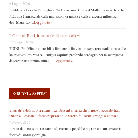
9 Luglio 2026
Pubblicato 1 ora fail 9 Luglio 2026 Il cardinale Gerhard Müller ha avvertito che
l’Europa è minacciata dalle migrazioni di massa e dalla crescente influenza
dell’Islam. Lo …
Leggi tutto »
Il Cardinale Ruini, instancabile difensore della vita
17 Giugno 2026
RUINI. Pro Vita: instancabile difensore della vita, proseguiremo sulla strada che
ha tracciato Pro Vita & Famiglia esprime profondo cordoglio per la scomparsa
del cardinale Camillo Ruini, …
Leggi tutto »
BUONI A SAPERSI
a narrativa del ritiro si intensifica: Bessent afferma che il nuovo accordo Iran-
Oman e il cessate il fuoco riapriranno lo Stretto di Hormuz “oggi o domani”
7 Agosto 2026
L Foto di T Bessent: Lo Stretto di Hormuz potrebbe riaprire con un cessate il
fuoco di 30-60 giorni già …