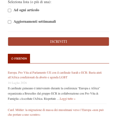
Seleziona lista (o più di una):
Ad ogni articolo
Aggiornamenti settimanali
FRIENDS
Europa. Pro Vita al Parlamento UE con il cardinale Sarah e ECR: Basta aiuti
all’Africa condizionati da aborto e agenda LGBT
16 Luglio 2026
Il cardinale guineano è intervenuto durante la conferenza “Europa e Africa”
organizzata a Bruxelles dal gruppo ECR in collaborazione con Pro Vita &
Famiglia «Ascoltate l’Africa. Rispettate …
Leggi tutto »
Card. Müller: la migrazione di massa dei musulmani verso l’Europa «non può
che portare a uno scontro»