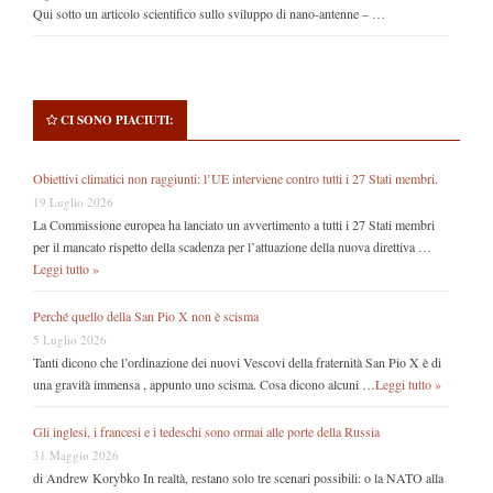
Qui sotto un articolo scientifico sullo sviluppo di nano-antenne – …
CI SONO PIACIUTI:
Obiettivi climatici non raggiunti: l’UE interviene contro tutti i 27 Stati membri.
19 Luglio 2026
La Commissione europea ha lanciato un avvertimento a tutti i 27 Stati membri
per il mancato rispetto della scadenza per l’attuazione della nuova direttiva …
Leggi tutto »
Perché quello della San Pio X non è scisma
5 Luglio 2026
Tanti dicono che l’ordinazione dei nuovi Vescovi della fraternità San Pio X è di
una gravità immensa , appunto uno scisma. Cosa dicono alcuni …
Leggi tutto »
Gli inglesi, i francesi e i tedeschi sono ormai alle porte della Russia
31 Maggio 2026
di Andrew Korybko In realtà, restano solo tre scenari possibili: o la NATO alla