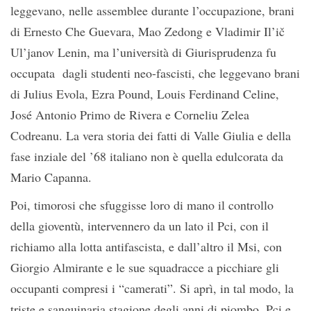
leggevano, nelle assemblee durante l’occupazione, brani
di Ernesto Che Guevara, Mao Zedong e Vladimir Il’ič
Ul’janov Lenin, ma l’università di Giurisprudenza fu
occupata dagli studenti neo-fascisti, che leggevano brani
di Julius Evola, Ezra Pound, Louis Ferdinand Celine,
José Antonio Primo de Rivera e Corneliu Zelea
Codreanu. La vera storia dei fatti di Valle Giulia e della
fase inziale del ’68 italiano non è quella edulcorata da
Mario Capanna.
Poi, timorosi che sfuggisse loro di mano il controllo
della gioventù, intervennero da un lato il Pci, con il
richiamo alla lotta antifascista, e dall’altro il Msi, con
Giorgio Almirante e le sue squadracce a picchiare gli
occupanti compresi i “camerati”. Si aprì, in tal modo, la
triste e sanguinaria stagione degli anni di piombo. Pci e