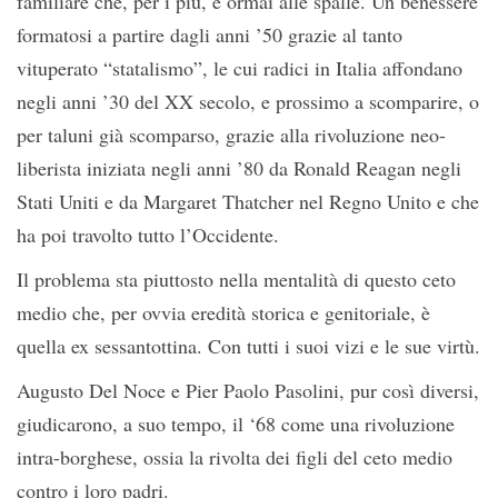
familiare che, per i più, è ormai alle spalle. Un benessere
formatosi a partire dagli anni ’50 grazie al tanto
vituperato “statalismo”, le cui radici in Italia affondano
negli anni ’30 del XX secolo, e prossimo a scomparire, o
per taluni già scomparso, grazie alla rivoluzione neo-
liberista iniziata negli anni ’80 da Ronald Reagan negli
Stati Uniti e da Margaret Thatcher nel Regno Unito e che
ha poi travolto tutto l’Occidente.
Il problema sta piuttosto nella mentalità di questo ceto
medio che, per ovvia eredità storica e genitoriale, è
quella ex sessantottina. Con tutti i suoi vizi e le sue virtù.
Augusto Del Noce e Pier Paolo Pasolini, pur così diversi,
giudicarono, a suo tempo, il ‘68 come una rivoluzione
intra-borghese, ossia la rivolta dei figli del ceto medio
contro i loro padri.