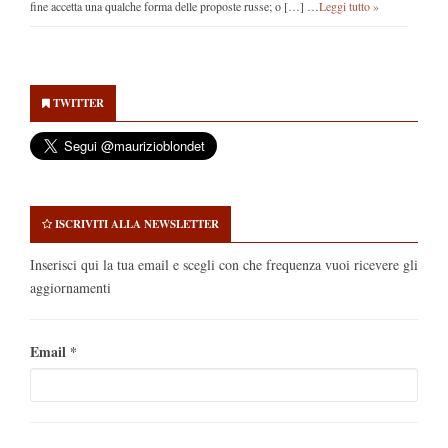
fine accetta una qualche forma delle proposte russe; o […] …
Leggi tutto »
Secondary
Sidebar
TWITTER
ISCRIVITI ALLA NEWSLETTER
Inserisci qui la tua email e scegli con che frequenza vuoi ricevere gli
aggiornamenti
Email
*