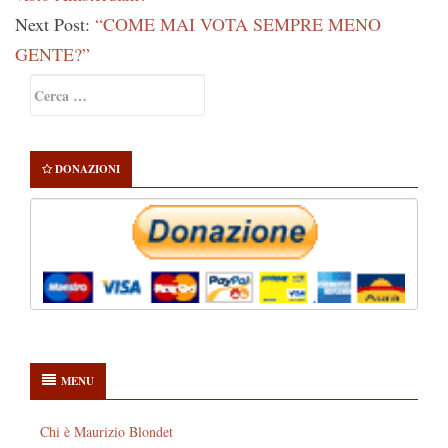
Next Post:
“COME MAI VOTA SEMPRE MENO
GENTE?”
Primary
Ricerca
Sidebar
per:
DONAZIONI
MENU
Chi è Maurizio Blondet