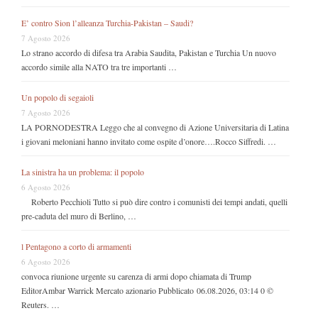
E’ contro Sion l’alleanza Turchia-Pakistan – Saudi?
7 Agosto 2026
Lo strano accordo di difesa tra Arabia Saudita, Pakistan e Turchia Un nuovo
accordo simile alla NATO tra tre importanti …
Un popolo di segaioli
7 Agosto 2026
LA PORNODESTRA Leggo che al convegno di Azione Universitaria di Latina
i giovani meloniani hanno invitato come ospite d’onore….Rocco Siffredi. …
La sinistra ha un problema: il popolo
6 Agosto 2026
Roberto Pecchioli Tutto si può dire contro i comunisti dei tempi andati, quelli
pre-caduta del muro di Berlino, …
l Pentagono a corto di armamenti
6 Agosto 2026
convoca riunione urgente su carenza di armi dopo chiamata di Trump
EditorAmbar Warrick Mercato azionario Pubblicato 06.08.2026, 03:14 0 ©
Reuters. …