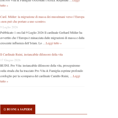
Inserisci qui la tua email e scegli con che frequenza vuoi
ricevere gli aggiornamenti
Email
*
Seleziona lista (o più di una):
Ad ogni articolo
Aggiornamenti settimanali
FRIENDS