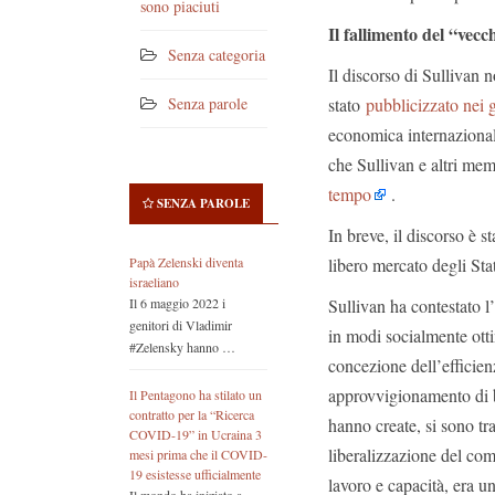
sono piaciuti
Il fallimento del “ve
Senza categoria
Il discorso di Sullivan n
stato
pubblicizzato nei 
Senza parole
economica internazional
che Sullivan e altri me
tempo
.
SENZA PAROLE
In breve, il discorso è s
libero mercato degli Stat
Papà Zelenski diventa
israeliano
Sullivan ha contestato l
Il 6 maggio 2022 i
genitori di Vladimir
in modi socialmente ott
#Zelensky hanno …
concezione dell’efficien
approvvigionamento di ben
Il Pentagono ha stilato un
contratto per la “Ricerca
hanno create, si sono tra
COVID-19” in Ucraina 3
liberalizzazione del com
mesi prima che il COVID-
19 esistesse ufficialmente
lavoro e capacità, era 