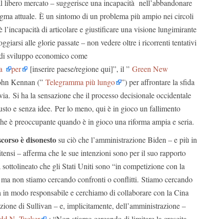
al libero mercato – suggerisce una incapacità nell’abbandonare
gma attuale. È un sintomo di un problema più ampio nei circoli
 è l’incapacità di articolare e giustificare una visione lungimirante
ggiarsi alle glorie passate – non vedere oltre i ricorrenti tentativi
i di sviluppo economico come
ca
per
[inserire paese/regione qui]”, il ”
Green New
 John Kennan (”
Telegramma più lungo
”) per affrontare la sfida
 via. Si ha la sensazione che il processo decisionale occidentale
austo e senza idee. Per lo meno, qui è in gioco un fallimento
che è preoccupante quando è in gioco una riforma ampia e seria.
scorso è disonesto
su ciò che l’amministrazione Biden – e più in
nitensi – afferma che le sue intenzioni sono per il suo rapporto
 sottolineato che gli Stati Uniti sono “in competizione con la
 ma non stiamo cercando confronti o conflitti. Stiamo cercando
za in modo responsabile e cerchiamo di collaborare con la Cina
zione di Sullivan – e, implicitamente, dell’amministrazione –
odd N. Tucker
: “Non stiamo cercando di limitare la crescita