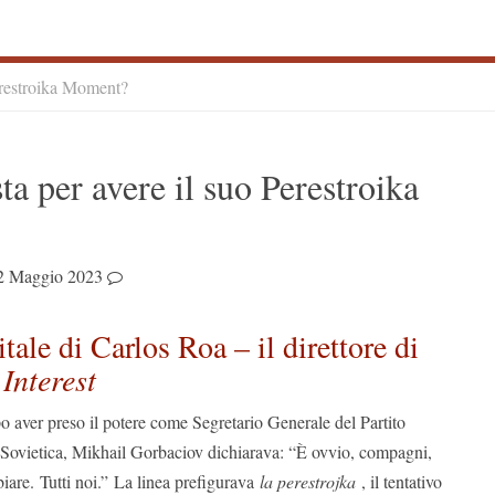
erestroika Moment?
S
ta per avere il suo Perestroika
S
2 Maggio 2023
tale di Carlos Roa – il direttore di
Interest
o aver preso il potere come Segretario Generale del Partito
Sovietica, Mikhail Gorbaciov dichiarava: “È ovvio, compagni,
iare. Tutti noi.” La linea prefigurava
la perestrojka
, il tentativo