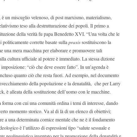
le, è un miscuglio velenoso, di post marxismo, materialismo,
lativismo teso alla destrutturazione dei popoli. Il primo a
tituzione della verità fu papa Benedetto XVI. “Una volta che le
i politicamente corrette basate sulla
praxis
sostituiscono la
iene una mera macchina per elaborare e promuovere tali
alla cultura ufficiale al potere è immediato. La stessa dizione
 imposizione: “ciò che deve essere fatto”. In un’agenda è
 incluso quanto ciò che resta fuori. Ad esempio, nel documento
nvecchiamento della popolazione e la denatalità, che per Larry
, è alleata della sostituzione dell’uomo con le macchine.
a forma con cui una comunità ordina i temi di interesse, dando
certo momento storico. Va al di là di un elenco di obiettivi;
rire a una determinata cornice mentale che ne è il fondamento
deologico è l’utilizzo di espressioni tipo “salute sessuale e
ente neolinguistico inventato per la promozione della denatalità e