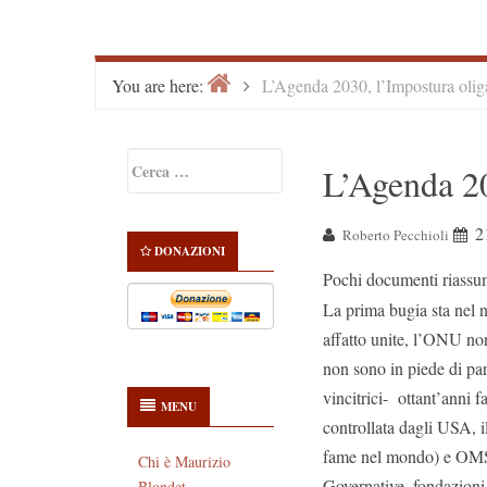
Home
>
You are here:
L’Agenda 2030, l’Impostura olig
Primary
Ricerca
L’Agenda 20
Sidebar
per:
2
Roberto Pecchioli
DONAZIONI
Pochi documenti riassu
La prima bugia sta nel 
affatto unite, l’ONU non 
non sono in piede di pari
vincitrici- ottant’anni 
MENU
controllata dagli USA, i
fame nel mondo) e OMS 
Chi è Maurizio
Governative, fondazioni 
Blondet