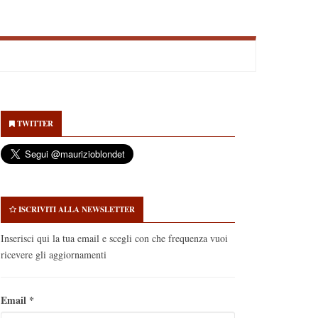
econdary
idebar
TWITTER
ISCRIVITI ALLA NEWSLETTER
Inserisci qui la tua email e scegli con che frequenza vuoi
ricevere gli aggiornamenti
Email
*