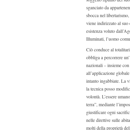
sganciato da appartenenz
sbocca nel libertarismo,
viene indirizzato al suo 
esistenza voluto dall’Ag
Illuminati, l’uomo comun
Ciò conduce al totalitar
obbliga a percorrere un’
nazionali – insieme con
all’applicazione globale
intanto ingabbiate. La v
la tecnica posso modific
volontà. L’essere umano 
terra”, mediante l’impos
giustificare ogni sacrif
nelle direttive sulle abi
molti della proprietà de