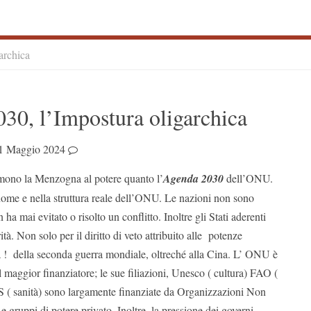
archica
S
30, l’Impostura oligarchica
S
1 Maggio 2024
mono la Menzogna al potere quanto l’
Agenda 2030
dell’ONU.
nome e nella struttura reale dell’ONU. Le nazioni non sono
ha mai evitato o risolto un conflitto. Inoltre gli Stati aderenti
tà. Non solo per il diritto di veto attribuito alle potenze
fa ! della seconda guerra mondiale, oltreché alla Cina. L’ ONU è
l maggior finanziatore; le sue filiazioni, Unesco ( cultura) FAO (
( sanità) sono largamente finanziate da Organizzazioni Non
e gruppi di potere privato. Inoltre, la pressione dei governi