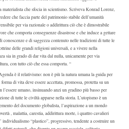
a materialista che sfocia in scientismo. Scriveva Konrad Lorenz,
edere che faccia parte del patrimonio stabile dell’umanità
ensibile per via razionale o addirittura ciò che è dimostrabile
rrore che comporta conseguenze disastrose e che induce a gettare
di conoscenze e di saggezza contenuto nelle tradizioni di tutte le
ottrine delle grandi religioni universali, e a vivere nella
za sia in grado di dar vita dal nulla, unicamente per via
ltura, con tutto ciò che essa comporta. “
Agenda è il relativismo: non è più la natura umana la guida per
i forma di vita deve essere accettata, promossa, protetta su un
n l’essere umano, insinuando anzi un gradino più basso per
zione di tutte le civiltà apparse nella storia. L’utopismo è un
elemento del documento globalista, l’aspirazione a un mondo
vertà , malattia, carestia, addirittura morte, i quattro cavalieri
l’ individualismo “plastico”, progressivo, tendente a costruire un
 difetti naturali, che diventa un essere asociale, solitario,