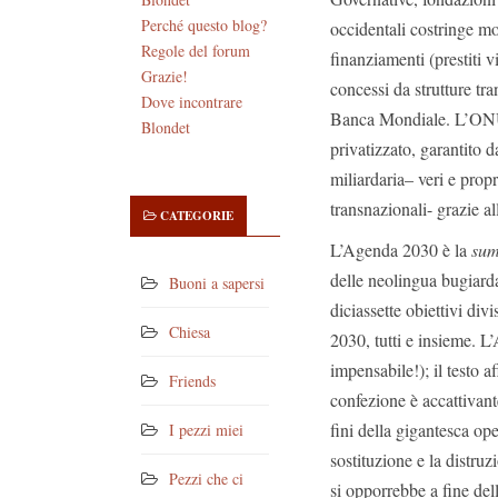
Perché questo blog?
occidentali costringe mo
Regole del forum
finanziamenti (prestiti v
Grazie!
concessi da strutture tr
Dove incontrare
Banca Mondiale. L’ONU è
Blondet
privatizzato, garantito d
miliardaria– veri e propri
transnazionali- grazie 
CATEGORIE
L’Agenda 2030 è la
su
delle neolingua bugiarda 
Buoni a sapersi
diciassette obiettivi div
Chiesa
2030, tutti e insieme. L
impensabile!); il testo a
Friends
confezione è accattivante
fini della gigantesca op
I pezzi miei
sostituzione e la distruz
Pezzi che ci
si opporrebbe a fine dell