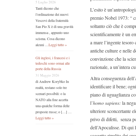
5 Luglio 2026
Tanti dicono che
L’esito è un’antropologi
l’ordinazione dei nuovi
premio Nobel 1973: “ cr
Vescovi della fraternità
soltanto ciò che è compr
San Pio X è di una gravità
immensa , appunto uno
scientificamente è un e
scisma. Cosa dicono
a mare l’ingente tesoro 
alcuni …
Leggi tutto »
antiche culture e nelle d
Gli inglesi, i francesi e i
convinzione che la scien
tedeschi sono ormai alle
razionale, a un’intera cu
porte della Russia
31 Maggio 2026
Altra conseguenza dell’
di Andrew Korybko In
identificare il bene; ogn
realtà, restano solo tre
scenari possibili: o la
piano di uguaglianza co
NATO alla fine accetta
l’
homo sapiens:
la nega
una qualche forma delle
ulteriore sconcertante 
proposte russe; o […] …
Leggi tutto »
privo di difetti, senza po
dell’Apocalisse. Di qui 
soggetto ripulito dei suoi