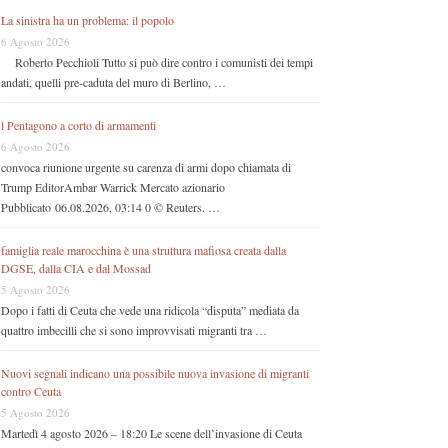
La sinistra ha un problema: il popolo
6 Agosto 2026
Roberto Pecchioli Tutto si può dire contro i comunisti dei tempi
andati, quelli pre-caduta del muro di Berlino, …
l Pentagono a corto di armamenti
6 Agosto 2026
convoca riunione urgente su carenza di armi dopo chiamata di
Trump EditorAmbar Warrick Mercato azionario
Pubblicato 06.08.2026, 03:14 0 © Reuters. …
famiglia reale marocchina è una struttura mafiosa creata dalla
DGSE, dalla CIA e dal Mossad
5 Agosto 2026
Dopo i fatti di Ceuta che vede una ridicola “disputa” mediata da
quattro imbecilli che si sono improvvisati migranti tra …
Nuovi segnali indicano una possibile nuova invasione di migranti
contro Ceuta
5 Agosto 2026
Martedì 4 agosto 2026 – 18:20 Le scene dell’invasione di Ceuta