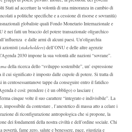
lti Stati ad accettare la volontà di una minoranza in cambio di
incolati a politiche specifiche e a cessione di risorse e sovranità)
ansnazionali globaliste quali Fondo Monetario Internazionale e
 nei fatti un braccio del potere transazionale oligarchico
all’influenza e dalle armi di alcuni paesi. Un’oligarchia
 azionisti (
stakeholders
) dell’ONU e delle altre agenzie
all’Agenda 2030 impone la sua volontà alle nazioni “sovrane”.
mma
della ricerca dello “sviluppo sostenibile”, un’ espressione
il cui significato è imposto dalle cupole di potere. Si tratta di
isi in centosessantanove tappe da conseguire entro il fatidico
’Agenda è così: prendere ( è un obbligo) o lasciare (
fferma cinque volte il suo carattere “integrato e indivisibile”. La
, impossibile da contestare , l’anestetico di massa atto a celare i
erazione di riconfigurazione antropologica che si propone, la
ione dei fondamenti della nostra civiltà e dell’ordine sociale. Chi
a povertà, fame zero, salute e benessere, pace, giustizia e