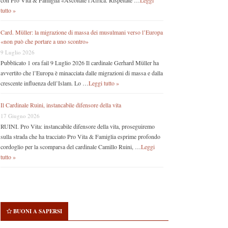
con Pro Vita & Famiglia «Ascoltate l’Africa. Rispettate …
Leggi
tutto »
Card. Müller: la migrazione di massa dei musulmani verso l’Europa
«non può che portare a uno scontro»
9 Luglio 2026
Pubblicato 1 ora fail 9 Luglio 2026 Il cardinale Gerhard Müller ha
avvertito che l’Europa è minacciata dalle migrazioni di massa e dalla
crescente influenza dell’Islam. Lo …
Leggi tutto »
Il Cardinale Ruini, instancabile difensore della vita
17 Giugno 2026
RUINI. Pro Vita: instancabile difensore della vita, proseguiremo
sulla strada che ha tracciato Pro Vita & Famiglia esprime profondo
cordoglio per la scomparsa del cardinale Camillo Ruini, …
Leggi
tutto »
BUONI A SAPERSI