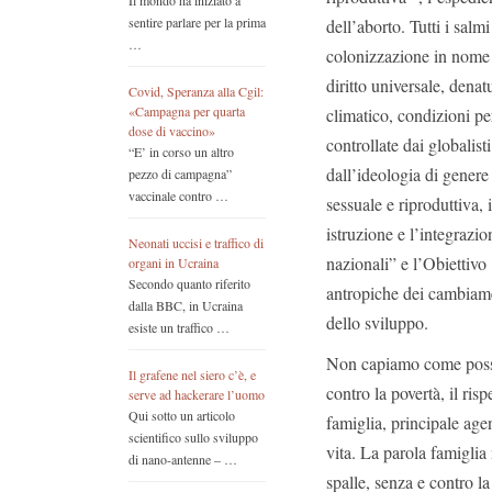
Il mondo ha iniziato a
sentire parlare per la prima
dell’aborto. Tutti i sal
…
colonizzazione in nome d
diritto universale, dena
Covid, Speranza alla Cgil:
«Campagna per quarta
climatico, condizioni pe
dose di vaccino»
controllate dai globalis
“E’ in corso un altro
dall’ideologia di genere 
pezzo di campagna”
vaccinale contro …
sessuale e riproduttiva, 
istruzione e l’integrazio
Neonati uccisi e traffico di
nazionali” e l’Obiettivo
organi in Ucraina
Secondo quanto riferito
antropiche dei cambiament
dalla BBC, in Ucraina
dello sviluppo.
esiste un traffico …
Non capiamo come possa 
Il grafene nel siero c’è, e
contro la povertà, il ris
serve ad hackerare l’uomo
Qui sotto un articolo
famiglia, principale age
scientifico sullo sviluppo
vita. La parola famiglia 
di nano-antenne – …
spalle, senza e contro l