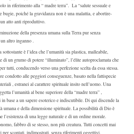
lo in riferimento alla “ madre terra”. La “salute sessuale e
e bugie, poiché la gravidanza non è una malattia, e abortire-
un atto anti riproduttivo.
minuzione della presenza umana sulla Terra pur senza
un altro inganno .
sottostante è l’idea che l’umanità sia plastica, malleabile,
one di un grumo di potere “illuminato”, l’élite autoproclamata che
er tutti, conducendo verso una perfezione scelta da essa stessa.
re condotto alle peggiori conseguenze, basato nella fattispecie
riali , estranei al carattere spirituale insito nell’uomo. Una
getta l’umanità al bene superiore della “madre terra” ,
 in base a un sapere esoterico e indiscutibile. Di qui discende la
tà umana e della dimensione spirituale. La possibilità di Dio è
me l’esistenza di una legge naturale e di un ordine morale.
omo, fabbro di se stesso, non più creatura. Tutti concetti mai
 per scontati, indimostrati, senza riferimenti oggettivi.