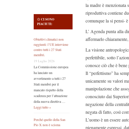
la madre è menzionata so
riproduttiva contiene du
CI SONO
comunque la si pensi- è 
PIACIUTI:
L’ Agenda punta alla di
affermarlo chiaramente, 
Obiettivi climatici non
raggiunti: l’UE interviene
La visione antropologica 
contro tutti i 27 Stati
membri.
perfettibile, sotto l’azi
19 Luglio 2026
conosce ciò che è bene p
La Commissione europea
Il “perfettismo” ha semp
ha lanciato un
avvertimento a tutti i 27
unicamente su valori mate
Stati membri per il
manipolazione che assog
mancato rispetto della
conosciuto dai Superiori
scadenza per l’attuazione
della nuova direttiva …
negazione della centrali
Leggi tutto »
negata di fatto, così co
L’uomo è un essere auton
Perché quello della San
Pio X non è scisma
pienamente espressi, dati