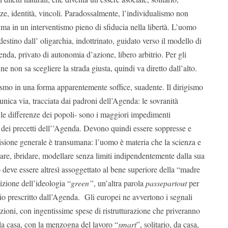
e, identità, vincoli. Paradossalmente, l’individualismo non
 ma in un interventismo pieno di sfiducia nella libertà. L’uomo
destino dall’ oligarchia, indottrinato, guidato verso il modello di
enda, privato di autonomia d’azione, libero arbitrio. Per gli
e non sa scegliere la strada giusta, quindi va diretto dall’alto.
ismo in una forma apparentemente soffice, suadente. Il dirigismo
unica via, tracciata dai padroni dell’Agenda: le sovranità
 le differenze dei popoli- sono i maggiori impedimenti
 dei precetti dell’’Agenda. Devono quindi essere soppresse e
isione generale è transumana: l’uomo è materia che la scienza e
are, ibridare, modellare senza limiti indipendentemente dalla sua
deve essere altresì assoggettato al bene superiore della “madre
izione dell’ideologia “
green”
, un’altra parola
passepartout
per
icio prescritto dall’Agenda. Gli europei ne avvertono i segnali
tazioni, con ingentissime spese di ristrutturazione che priveranno
lla casa, con la menzogna del lavoro “
smart
”, solitario, da casa,