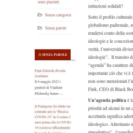
sono piaciuti
istituzioni solidali?
Senza categoria
Sotto il profilo cultura
globalismo padronale, re
Senza parole
rendersi conto della sos
ideologie e le concezion
verità, l’università div
SENZA PAROLE
ideologie”. Il transito d
“agenda” ha carattere di
Papà Zelenski diventa
importante ciò che vi è
israeliano
non sono menzionati l’i
Il 6 maggio 2022 i
genitori di Vladimir
Fink, CEO di Black Rock
#Zelensky hanno …
Un’agenda politica
è l
Il Pentagono ha stilato un
priorità ad alcuni in un 
contratto per la “Ricerca
accettarla significa ade
COVID-19” in Ucraina 3
mesi prima che il COVID-
ideologico. Altrettanto i
19 esistesse ufficialmente
riproduttiva” , l’espedi