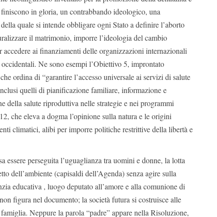
mi finiscono in gloria, un contrabbando ideologico, una
ella quale si intende obbligare ogni Stato a definire l’aborto
turalizzare il matrimonio, imporre l’ideologia del cambio
r accedere ai finanziamenti delle organizzazioni internazionali
ti occidentali. Ne sono esempi l’Obiettivo 5, improntato
che ordina di “garantire l’accesso universale ai servizi di salute
inclusi quelli di pianificazione familiare, informazione e
ne della salute riproduttiva nelle strategie e nei programmi
 12, che eleva a dogma l’opinione sulla natura e le origini
i climatici, alibi per imporre politiche restrittive della libertà e
essere perseguita l’uguaglianza tra uomini e donne, la lotta
petto dell’ambiente (capisaldi dell’Agenda) senza agire sulla
nzia educativa , luogo deputato all’amore e alla comunione di
non figura nel documento; la società futura si costruisce alle
a famiglia. Neppure la parola “padre” appare nella Risoluzione,