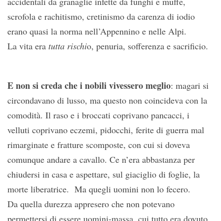
accidentali da granaglie infette da funghi e muffe,
scrofola e rachitismo, cretinismo da carenza di iodio
erano quasi la norma nell’Appennino e nelle Alpi.
La vita era
tutta rischi
o, penuria, sofferenza e sacrificio.
E non si creda che i nobili vivessero meglio
: magari si
circondavano di lusso, ma questo non coincideva con la
comodità. Il raso e i broccati coprivano pancacci, i
velluti coprivano eczemi, pidocchi, ferite di guerra mal
rimarginate e fratture scomposte, con cui si doveva
comunque andare a cavallo. Ce n’era abbastanza per
chiudersi in casa e aspettare, sul giaciglio di foglie, la
morte liberatrice. Ma quegli uomini non lo fecero.
Da quella durezza appresero che non potevano
permettersi di essere uomini-massa, cui tutto era dovuto