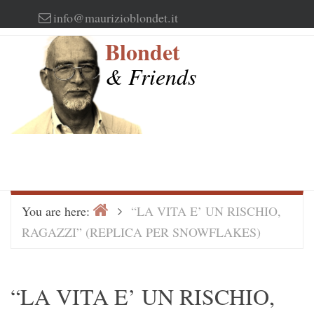
Skip
info@maurizioblondet.it
to
Blondet
content
& Friends
Home
>
You are here:
“LA VITA E’ UN RISCHIO,
RAGAZZI” (REPLICA PER SNOWFLAKES)
“LA VITA E’ UN RISCHIO,