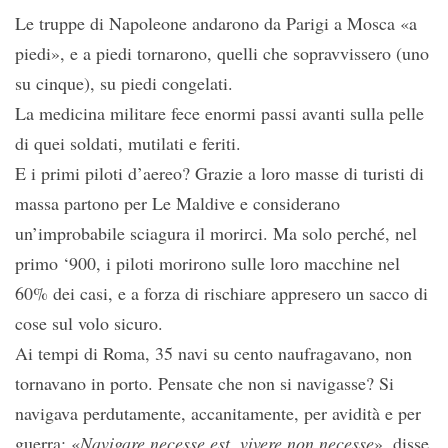
Le truppe di Napoleone andarono da Parigi a Mosca «a
piedi», e a piedi tornarono, quelli che sopravvissero (uno
su cinque), su piedi congelati.
La medicina militare fece enormi passi avanti sulla pelle
di quei soldati, mutilati e feriti.
E i primi piloti d’aereo? Grazie a loro masse di turisti di
massa partono per Le Maldive e considerano
un’improbabile sciagura il morirci. Ma solo perché, nel
primo ‘900, i piloti morirono sulle loro macchine nel
60% dei casi, e a forza di rischiare appresero un sacco di
cose sul volo sicuro.
Ai tempi di Roma, 35 navi su cento naufragavano, non
tornavano in porto. Pensate che non si navigasse? Si
navigava perdutamente, accanitamente, per avidità e per
guerra; «
Navigare necesse est, vivere non necesse
», disse