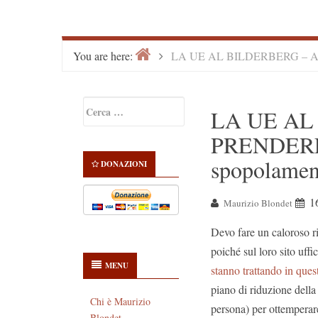
Home
>
You are here:
LA UE AL BILDERBERG – A 
Primary
Ricerca
LA UE AL
Sidebar
per:
PRENDERE
spopolamen
DONAZIONI
1
Maurizio Blondet
Devo fare un caloroso r
poiché sul loro sito uffi
MENU
stanno trattando in que
piano di riduzione della 
Chi è Maurizio
persona) per ottempera
Blondet