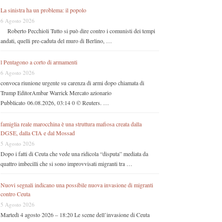
La sinistra ha un problema: il popolo
6 Agosto 2026
Roberto Pecchioli Tutto si può dire contro i comunisti dei tempi
andati, quelli pre-caduta del muro di Berlino, …
l Pentagono a corto di armamenti
6 Agosto 2026
convoca riunione urgente su carenza di armi dopo chiamata di
Trump EditorAmbar Warrick Mercato azionario
Pubblicato 06.08.2026, 03:14 0 © Reuters. …
famiglia reale marocchina è una struttura mafiosa creata dalla
DGSE, dalla CIA e dal Mossad
5 Agosto 2026
Dopo i fatti di Ceuta che vede una ridicola “disputa” mediata da
quattro imbecilli che si sono improvvisati migranti tra …
Nuovi segnali indicano una possibile nuova invasione di migranti
contro Ceuta
5 Agosto 2026
Martedì 4 agosto 2026 – 18:20 Le scene dell’invasione di Ceuta