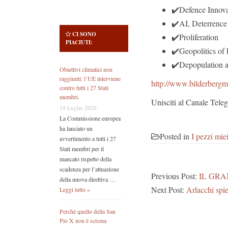
✔️Defence Innova
✔️AI, Deterrence
CI SONO
✔️Proliferation
PIACIUTI:
✔️Geopolitics of 
✔️Depopulation a
Obiettivi climatici non
raggiunti: l’UE interviene
http://www.bilderbergm
contro tutti i 27 Stati
membri.
Unisciti al Canale Te
19 Luglio 2026
La Commissione europea
ha lanciato un
Posted in
I pezzi mie
avvertimento a tutti i 27
Stati membri per il
mancato rispetto della
scadenza per l’attuazione
Previous Post:
IL GRA
della nuova direttiva …
Next Post:
Arlacchi spi
Leggi tutto »
Perché quello della San
Pio X non è scisma