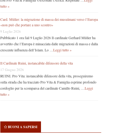
con Pro Vita & Famiglia «Ascoltate l’Africa. Rispettate …
Leggi
tutto »
Card. Müller: la migrazione di massa dei musulmani verso l’Europa
«non può che portare a uno scontro»
9 Luglio 2026
Pubblicato 1 ora fail 9 Luglio 2026 Il cardinale Gerhard Müller ha
avvertito che l’Europa è minacciata dalle migrazioni di massa e dalla
crescente influenza dell’Islam. Lo …
Leggi tutto »
Il Cardinale Ruini, instancabile difensore della vita
17 Giugno 2026
RUINI. Pro Vita: instancabile difensore della vita, proseguiremo
sulla strada che ha tracciato Pro Vita & Famiglia esprime profondo
cordoglio per la scomparsa del cardinale Camillo Ruini, …
Leggi
tutto »
BUONI A SAPERSI