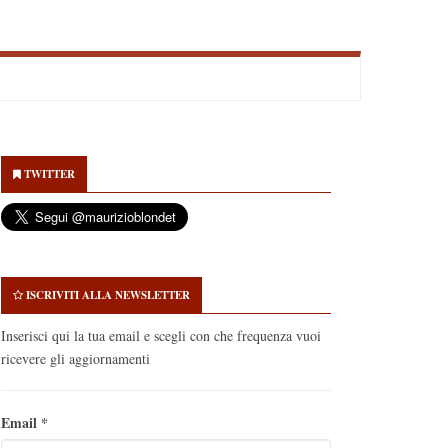
econdary
idebar
TWITTER
ISCRIVITI ALLA NEWSLETTER
Inserisci qui la tua email e scegli con che frequenza vuoi
ricevere gli aggiornamenti
Email
*