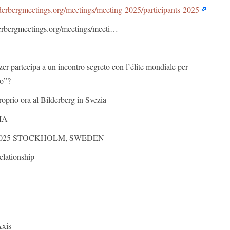
derbergmeetings.org/meetings/meeting-2025/participants-2025
bergmeetings.org/meetings/meeti…
er partecipa a un incontro segreto con l’élite mondiale per
to”?
oprio ora al Bilderberg in Svezia
MA
 2025 STOCKHOLM, SWEDEN
elationship
Axis