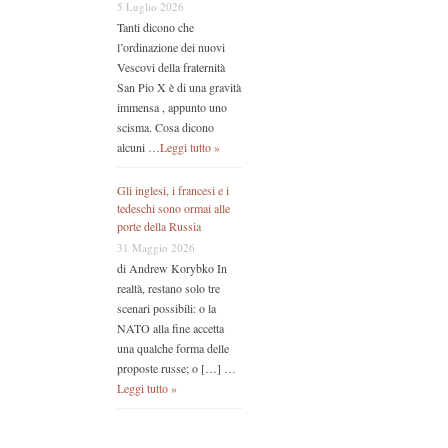
5 Luglio 2026
Tanti dicono che
l’ordinazione dei nuovi
Vescovi della fraternità
San Pio X è di una gravità
immensa , appunto uno
scisma. Cosa dicono
alcuni …
Leggi tutto »
Gli inglesi, i francesi e i
tedeschi sono ormai alle
porte della Russia
31 Maggio 2026
di Andrew Korybko In
realtà, restano solo tre
scenari possibili: o la
NATO alla fine accetta
una qualche forma delle
proposte russe; o […] …
Leggi tutto »