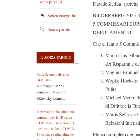
sono piaciuti
Davide Zedda (perchè 
BILDERBERG 2025 
Senza categoria
5 COMMISSARI EURO
Senza parole
DEPOLAMENTO
Che ci fanno 5 Commissa
Maria Luís Albuq
SENZA PAROLE
dei Risparmi e de
Magnus Brunner C
Papà Zelenski diventa
israeliano
Wopke Hoekstra C
Il 6 maggio 2022 i
Pulita
genitori di Vladimir
Michael McGrath 
#Zelensky hanno …
di Diritto e la T
Il Pentagono ha stilato un
Maroš Šefčovič C
contratto per la “Ricerca
Relazioni Interist
COVID-19” in Ucraina 3
mesi prima che il COVID-
Elenco completo dei part
19 esistesse ufficialmente