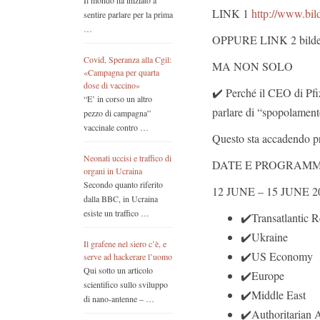
Il mondo ha iniziato a
LINK 1
http://www.bil
sentire parlare per la prima
…
OPPURE LINK 2 bilder
Covid, Speranza alla Cgil:
MA NON SOLO
«Campagna per quarta
dose di vaccino»
✔️ Perché il CEO di Pfiz
“E’ in corso un altro
parlare di “spopolamen
pezzo di campagna”
vaccinale contro …
Questo sta accadendo pr
Neonati uccisi e traffico di
DATE E PROGRAM
organi in Ucraina
Secondo quanto riferito
12 JUNE – 15 JUNE
dalla BBC, in Ucraina
esiste un traffico …
✔️Transatlantic R
✔️Ukraine
Il grafene nel siero c’è, e
✔️US Economy
serve ad hackerare l’uomo
Qui sotto un articolo
✔️Europe
scientifico sullo sviluppo
✔️Middle East
di nano-antenne – …
✔️Authoritarian 