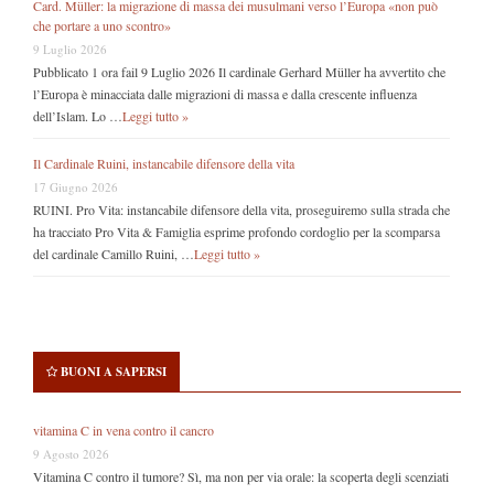
Card. Müller: la migrazione di massa dei musulmani verso l’Europa «non può
che portare a uno scontro»
9 Luglio 2026
Pubblicato 1 ora fail 9 Luglio 2026 Il cardinale Gerhard Müller ha avvertito che
l’Europa è minacciata dalle migrazioni di massa e dalla crescente influenza
dell’Islam. Lo …
Leggi tutto »
Il Cardinale Ruini, instancabile difensore della vita
17 Giugno 2026
RUINI. Pro Vita: instancabile difensore della vita, proseguiremo sulla strada che
ha tracciato Pro Vita & Famiglia esprime profondo cordoglio per la scomparsa
del cardinale Camillo Ruini, …
Leggi tutto »
BUONI A SAPERSI
vitamina C in vena contro il cancro
9 Agosto 2026
Vitamina C contro il tumore? Sì, ma non per via orale: la scoperta degli scenziati