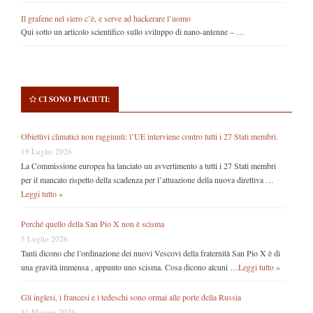
Il grafene nel siero c’è, e serve ad hackerare l’uomo
Qui sotto un articolo scientifico sullo sviluppo di nano-antenne – …
CI SONO PIACIUTI:
Obiettivi climatici non raggiunti: l’UE interviene contro tutti i 27 Stati membri.
19 Luglio 2026
La Commissione europea ha lanciato un avvertimento a tutti i 27 Stati membri
per il mancato rispetto della scadenza per l’attuazione della nuova direttiva …
Leggi tutto »
Perché quello della San Pio X non è scisma
5 Luglio 2026
Tanti dicono che l’ordinazione dei nuovi Vescovi della fraternità San Pio X è di
una gravità immensa , appunto uno scisma. Cosa dicono alcuni …
Leggi tutto »
Gli inglesi, i francesi e i tedeschi sono ormai alle porte della Russia
31 Maggio 2026