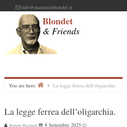
Skip
info@maurizioblondet.it
to
Blondet
content
& Friends
Home
>
You are here:
La legge ferrea dell’oligarchia.
La legge ferrea dell’oligarchia.
8 Settembre 2025
Roberto Pecchioli