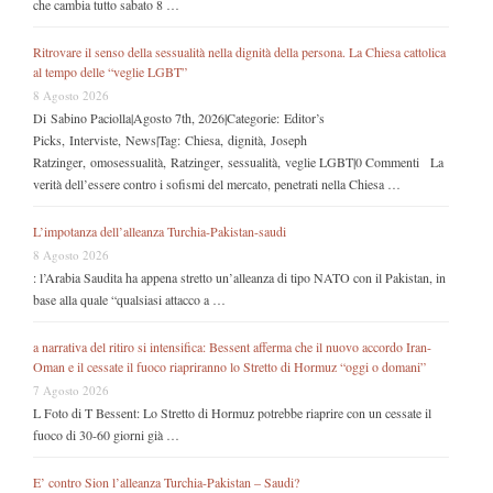
che cambia tutto sabato 8 …
Ritrovare il senso della sessualità nella dignità della persona. La Chiesa cattolica
al tempo delle “veglie LGBT”
8 Agosto 2026
Di Sabino Paciolla|Agosto 7th, 2026|Categorie: Editor’s
Picks, Interviste, News|Tag: Chiesa, dignità, Joseph
Ratzinger, omosessualità, Ratzinger, sessualità, veglie LGBT|0 Commenti La
verità dell’essere contro i sofismi del mercato, penetrati nella Chiesa …
L’impotanza dell’alleanza Turchia-Pakistan-saudi
8 Agosto 2026
: l’Arabia Saudita ha appena stretto un’alleanza di tipo NATO con il Pakistan, in
base alla quale “qualsiasi attacco a …
a narrativa del ritiro si intensifica: Bessent afferma che il nuovo accordo Iran-
Oman e il cessate il fuoco riapriranno lo Stretto di Hormuz “oggi o domani”
7 Agosto 2026
L Foto di T Bessent: Lo Stretto di Hormuz potrebbe riaprire con un cessate il
fuoco di 30-60 giorni già …
E’ contro Sion l’alleanza Turchia-Pakistan – Saudi?