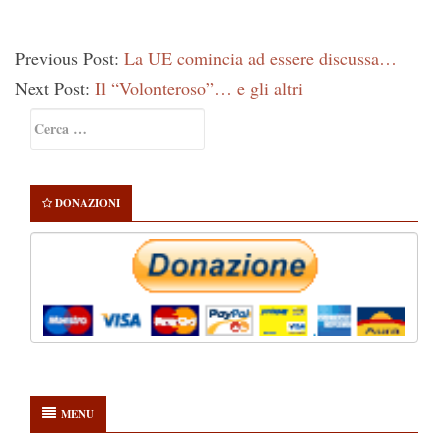
Previous Post:
La UE comincia ad essere discussa…
Next Post:
Il “Volonteroso”… e gli altri
Primary
Ricerca
Sidebar
per:
DONAZIONI
MENU