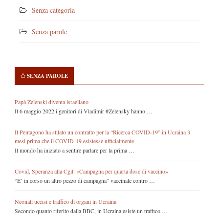
Senza categoria
Senza parole
SENZA PAROLE
Papà Zelenski diventa israeliano
Il 6 maggio 2022 i genitori di Vladimir #Zelensky hanno …
Il Pentagono ha stilato un contratto per la “Ricerca COVID-19” in Ucraina 3
mesi prima che il COVID-19 esistesse ufficialmente
Il mondo ha iniziato a sentire parlare per la prima …
Covid, Speranza alla Cgil: «Campagna per quarta dose di vaccino»
“E’ in corso un altro pezzo di campagna” vaccinale contro …
Neonati uccisi e traffico di organi in Ucraina
Secondo quanto riferito dalla BBC, in Ucraina esiste un traffico …