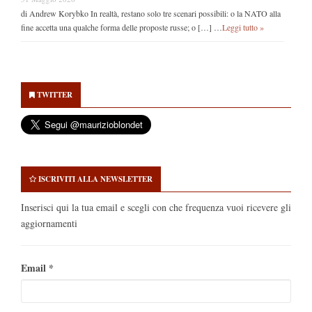
di Andrew Korybko In realtà, restano solo tre scenari possibili: o la NATO alla
fine accetta una qualche forma delle proposte russe; o […] …
Leggi tutto »
Secondary
Sidebar
TWITTER
ISCRIVITI ALLA NEWSLETTER
Inserisci qui la tua email e scegli con che frequenza vuoi ricevere gli
aggiornamenti
Email
*