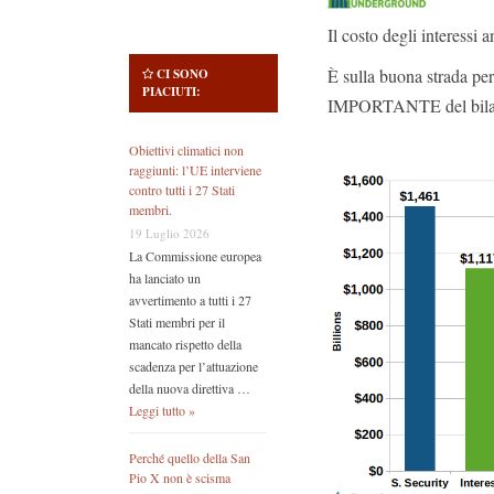
Il costo degli interessi 
È sulla buona strada pe
CI SONO
PIACIUTI:
IMPORTANTE del bilanc
Obiettivi climatici non
raggiunti: l’UE interviene
contro tutti i 27 Stati
membri.
19 Luglio 2026
La Commissione europea
ha lanciato un
avvertimento a tutti i 27
Stati membri per il
mancato rispetto della
scadenza per l’attuazione
della nuova direttiva …
Leggi tutto »
Perché quello della San
Pio X non è scisma