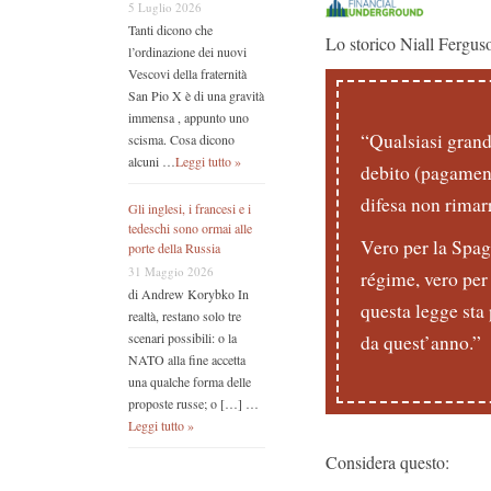
5 Luglio 2026
Tanti dicono che
Lo storico Niall Ferguso
l’ordinazione dei nuovi
Vescovi della fraternità
San Pio X è di una gravità
immensa , appunto uno
“Qualsiasi grand
scisma. Cosa dicono
alcuni …
Leggi tutto »
debito (pagament
difesa non rimar
Gli inglesi, i francesi e i
tedeschi sono ormai alle
Vero per la Spag
porte della Russia
31 Maggio 2026
régime, vero per
di Andrew Korybko In
questa legge sta 
realtà, restano solo tre
scenari possibili: o la
da quest’anno.”
NATO alla fine accetta
una qualche forma delle
proposte russe; o […] …
Leggi tutto »
Considera questo: