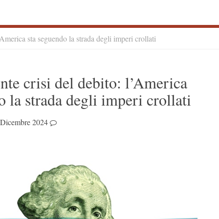
’America sta seguendo la strada degli imperi crollati
S
te crisi del debito: l’America
S
 la strada degli imperi crollati
 Dicembre 2024