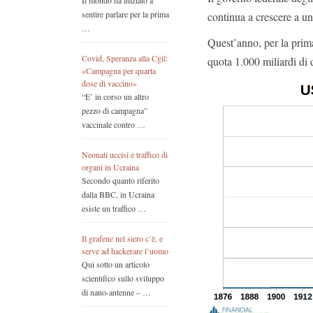
Il mondo ha iniziato a
sentire parlare per la prima
continua a crescere a un
…
Quest’anno, per la prima
Covid, Speranza alla Cgil:
quota 1.000 miliardi di 
«Campagna per quarta
dose di vaccino»
“E’ in corso un altro
pezzo di campagna”
vaccinale contro …
Neonati uccisi e traffico di
organi in Ucraina
Secondo quanto riferito
dalla BBC, in Ucraina
esiste un traffico …
Il grafene nel siero c’è, e
serve ad hackerare l’uomo
Qui sotto un articolo
scientifico sullo sviluppo
di nano-antenne – …