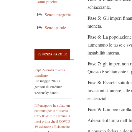
sono piaciuti
schiacciante.
Senza categoria
Fase 5:
Gli imperi finanz
moneta.
Senza parole
Fase 6:
La popolazione s
aumentano le tasse e sv
instabilità interna.
SENZA PAROLE
Fase 7:
gli imperi non ri
Papà Zelenski diventa
Questo è solitamente il 
israeliano
Il 6 maggio 2022 i
Fase 8:
Eserciti sottofin
genitori di Vladimir
invasioni straniere, alle 
#Zelensky hanno …
esistenziali.
Il Pentagono ha stilato un
Fase 9:
L’impero crolla
contratto per la “Ricerca
COVID-19” in Ucraina 3
Adesso è il turno dell’
mesi prima che il COVID-
19 esistesse ufficialmente
Il governo federale degli