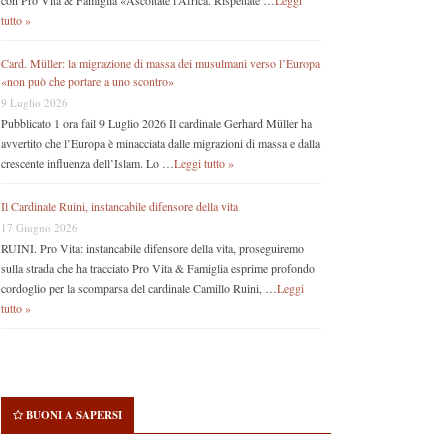
con Pro Vita & Famiglia «Ascoltate l’Africa. Rispettate …
Leggi
tutto »
Card. Müller: la migrazione di massa dei musulmani verso l’Europa
«non può che portare a uno scontro»
9 Luglio 2026
Pubblicato 1 ora fail 9 Luglio 2026 Il cardinale Gerhard Müller ha
avvertito che l’Europa è minacciata dalle migrazioni di massa e dalla
crescente influenza dell’Islam. Lo …
Leggi tutto »
Il Cardinale Ruini, instancabile difensore della vita
17 Giugno 2026
RUINI. Pro Vita: instancabile difensore della vita, proseguiremo
sulla strada che ha tracciato Pro Vita & Famiglia esprime profondo
cordoglio per la scomparsa del cardinale Camillo Ruini, …
Leggi
tutto »
BUONI A SAPERSI