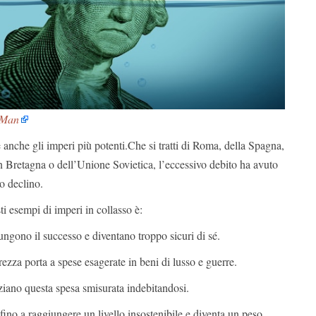
 Man
e anche gli imperi più potenti.Che si tratti di Roma, della Spagna,
n Bretagna o dell’Unione Sovietica, l’eccessivo debito ha avuto
ro declino.
ti esempi di imperi in collasso è:
ungono il successo e diventano troppo sicuri di sé.
ezza porta a spese esagerate in beni di lusso e guerre.
ziano questa spesa smisurata indebitandosi.
fino a raggiungere un livello insostenibile e diventa un peso