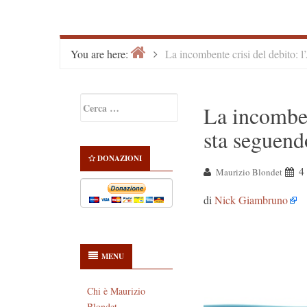
Home
>
You are here:
La incombente crisi del debito: l
Primary
Ricerca
La incomben
Sidebar
per:
sta seguendo
DONAZIONI
4
Maurizio Blondet
di
Nick Giambruno
MENU
Chi è Maurizio
Blondet