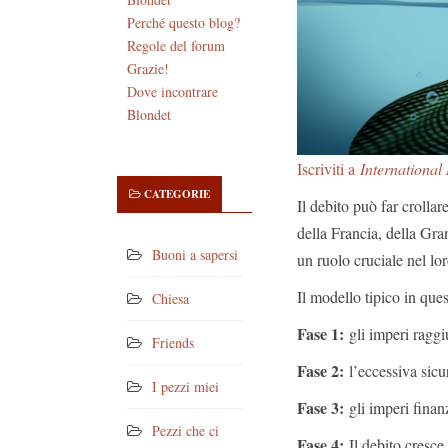
Perché questo blog?
Regole del forum
Grazie!
Dove incontrare
Blondet
Iscriviti a
International
CATEGORIE
Il debito può far crollar
della Francia, della Gra
Buoni a sapersi
un ruolo cruciale nel lo
Il modello tipico in ques
Chiesa
Fase 1:
gli imperi raggi
Friends
Fase 2:
l’eccessiva sicur
I pezzi miei
Fase 3:
gli imperi finan
Pezzi che ci
Fase 4:
Il debito cresce 