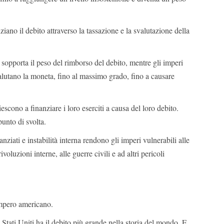
iano il debito attraverso la tassazione e la svalutazione della
opporta il peso del rimborso del debito, mentre gli imperi
alutano la moneta, fino al massimo grado, fino a causare
escono a finanziare i loro eserciti a causa del loro debito.
punto di svolta.
anziati e instabilità interna rendono gli imperi vulnerabili alle
rivoluzioni interne, alle guerre civili e ad altri pericoli
.
Impero americano.
 Stati Uniti ha il debito più grande nella storia del mondo. E