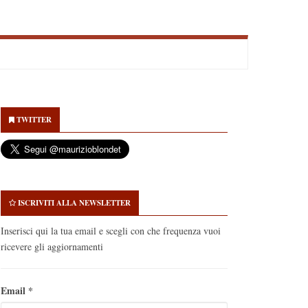
econdary
idebar
TWITTER
ISCRIVITI ALLA NEWSLETTER
Inserisci qui la tua email e scegli con che frequenza vuoi
ricevere gli aggiornamenti
Email
*