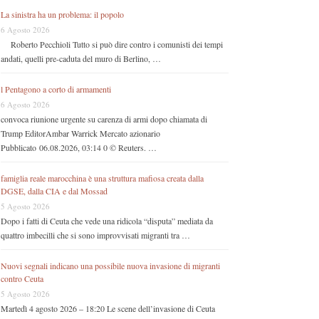
La sinistra ha un problema: il popolo
6 Agosto 2026
Roberto Pecchioli Tutto si può dire contro i comunisti dei tempi
andati, quelli pre-caduta del muro di Berlino, …
l Pentagono a corto di armamenti
6 Agosto 2026
convoca riunione urgente su carenza di armi dopo chiamata di
Trump EditorAmbar Warrick Mercato azionario
Pubblicato 06.08.2026, 03:14 0 © Reuters. …
famiglia reale marocchina è una struttura mafiosa creata dalla
DGSE, dalla CIA e dal Mossad
5 Agosto 2026
Dopo i fatti di Ceuta che vede una ridicola “disputa” mediata da
quattro imbecilli che si sono improvvisati migranti tra …
Nuovi segnali indicano una possibile nuova invasione di migranti
contro Ceuta
5 Agosto 2026
Martedì 4 agosto 2026 – 18:20 Le scene dell’invasione di Ceuta