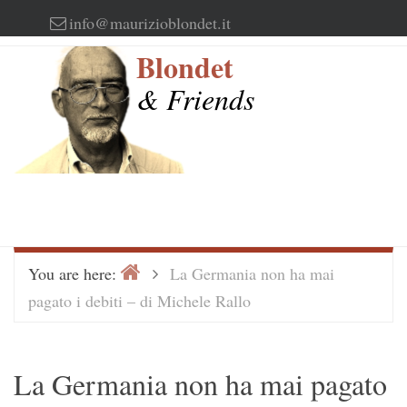
Skip
info@maurizioblondet.it
to
Blondet
content
& Friends
Home
>
You are here:
La Germania non ha mai
pagato i debiti – di Michele Rallo
La Germania non ha mai pagato