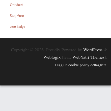
Ortodossi
Stop €uro
zero hedge
Copyright © 2026. Proudly Powered by
WordPress
&
Weblogix
(feat.
WebYatri Themes
).
Leggi la cookie policy dettagliata.