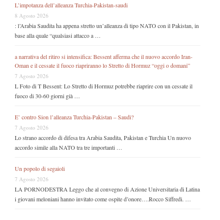
L’impotanza dell’alleanza Turchia-Pakistan-saudi
8 Agosto 2026
: l’Arabia Saudita ha appena stretto un’alleanza di tipo NATO con il Pakistan, in
base alla quale “qualsiasi attacco a …
a narrativa del ritiro si intensifica: Bessent afferma che il nuovo accordo Iran-
Oman e il cessate il fuoco riapriranno lo Stretto di Hormuz “oggi o domani”
7 Agosto 2026
L Foto di T Bessent: Lo Stretto di Hormuz potrebbe riaprire con un cessate il
fuoco di 30-60 giorni già …
E’ contro Sion l’alleanza Turchia-Pakistan – Saudi?
7 Agosto 2026
Lo strano accordo di difesa tra Arabia Saudita, Pakistan e Turchia Un nuovo
accordo simile alla NATO tra tre importanti …
Un popolo di segaioli
7 Agosto 2026
LA PORNODESTRA Leggo che al convegno di Azione Universitaria di Latina
i giovani meloniani hanno invitato come ospite d’onore….Rocco Siffredi. …