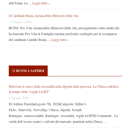
dell’Islam. Lo …
Leggi tutto »
Il Cardinale Ruini, instancabile difensore della vita
17 Giugno 2026
RUINI. Pro Vita: instancabile difensore della vita, proseguiremo sulla strada che
ha tracciato Pro Vita & Famiglia esprime profondo cordoglio per la scomparsa
del cardinale Camillo Ruini, …
Leggi tutto »
BUONI A SAPERSI
Ritrovare il senso della sessualità nella dignità della persona. La Chiesa cattolica
al tempo delle “veglie LGBT”
8 Agosto 2026
Di Sabino Paciolla|Agosto 7th, 2026|Categorie: Editor’s
Picks, Interviste, News|Tag: Chiesa, dignità, Joseph
Ratzinger, omosessualità, Ratzinger, sessualità, veglie LGBT|0 Commenti La
verità dell’essere contro i sofismi del mercato, penetrati nella Chiesa …