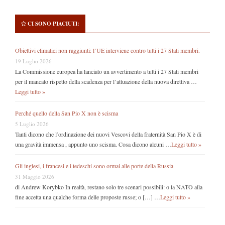
CI SONO PIACIUTI:
Obiettivi climatici non raggiunti: l’UE interviene contro tutti i 27 Stati membri.
19 Luglio 2026
La Commissione europea ha lanciato un avvertimento a tutti i 27 Stati membri
per il mancato rispetto della scadenza per l’attuazione della nuova direttiva …
Leggi tutto »
Perché quello della San Pio X non è scisma
5 Luglio 2026
Tanti dicono che l’ordinazione dei nuovi Vescovi della fraternità San Pio X è di
una gravità immensa , appunto uno scisma. Cosa dicono alcuni …
Leggi tutto »
Gli inglesi, i francesi e i tedeschi sono ormai alle porte della Russia
31 Maggio 2026
di Andrew Korybko In realtà, restano solo tre scenari possibili: o la NATO alla
fine accetta una qualche forma delle proposte russe; o […] …
Leggi tutto »