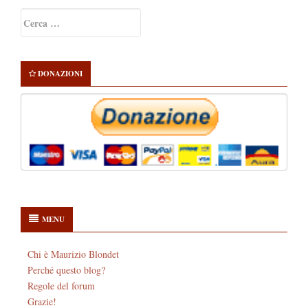
Primary
Ricerca
Sidebar
per:
DONAZIONI
MENU
Chi è Maurizio Blondet
Perché questo blog?
Regole del forum
Grazie!