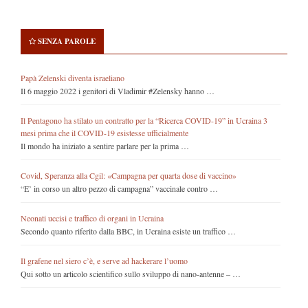
SENZA PAROLE
Papà Zelenski diventa israeliano
Il 6 maggio 2022 i genitori di Vladimir #Zelensky hanno …
Il Pentagono ha stilato un contratto per la “Ricerca COVID-19” in Ucraina 3
mesi prima che il COVID-19 esistesse ufficialmente
Il mondo ha iniziato a sentire parlare per la prima …
Covid, Speranza alla Cgil: «Campagna per quarta dose di vaccino»
“E’ in corso un altro pezzo di campagna” vaccinale contro …
Neonati uccisi e traffico di organi in Ucraina
Secondo quanto riferito dalla BBC, in Ucraina esiste un traffico …
Il grafene nel siero c’è, e serve ad hackerare l’uomo
Qui sotto un articolo scientifico sullo sviluppo di nano-antenne – …