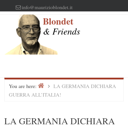
Skip
info@maurizioblondet.it
to
Blondet
content
& Friends
Home
>
You are here:
LA GERMANIA DICHIARA
GUERRA ALL’ITALIA!
LA GERMANIA DICHIARA