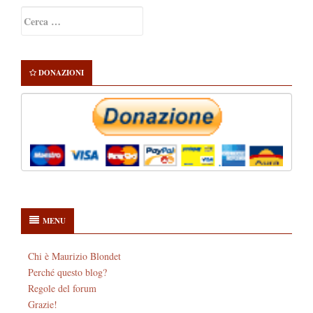
Primary
Ricerca
Sidebar
per:
DONAZIONI
MENU
Chi è Maurizio Blondet
Perché questo blog?
Regole del forum
Grazie!