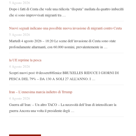
5 Agosto 2026
Dopo i fatti di Ceuta che vede una ridicola “disputa” mediata da quattro imbecilli
che si sono improvvisati migranti tra …
Nuovi segnali indicano una possibile nuova invasione di migranti contro Ceuta
5 Agosto 2026
Martedì 4 agosto 2026 – 18:20 Le scene dell’invasione di Ceuta sono state
profondamente allarmanti, con 60.000 uomini, prevalentemente in …
la UE reprime la pesca
4 Agosto 2026
Scopri nuovi post @dessere88fenice BRUXELLES RIDUCE I GIORNI DI
PESCA DEL 79% – DA 130 A SOLI 27 ALL’ANNO. I …
Iran – L’ennesima marcia indietro di Trrump
4 Agosto 2026
Guerra all’Iran: – Un altro TACO – La necessità dell’Iran di intensificare la
guerra Ancora una volta il presidente degli …