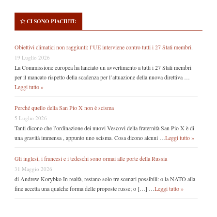
CI SONO PIACIUTI:
Obiettivi climatici non raggiunti: l’UE interviene contro tutti i 27 Stati membri.
19 Luglio 2026
La Commissione europea ha lanciato un avvertimento a tutti i 27 Stati membri
per il mancato rispetto della scadenza per l’attuazione della nuova direttiva …
Leggi tutto »
Perché quello della San Pio X non è scisma
5 Luglio 2026
Tanti dicono che l’ordinazione dei nuovi Vescovi della fraternità San Pio X è di
una gravità immensa , appunto uno scisma. Cosa dicono alcuni …
Leggi tutto »
Gli inglesi, i francesi e i tedeschi sono ormai alle porte della Russia
31 Maggio 2026
di Andrew Korybko In realtà, restano solo tre scenari possibili: o la NATO alla
fine accetta una qualche forma delle proposte russe; o […] …
Leggi tutto »