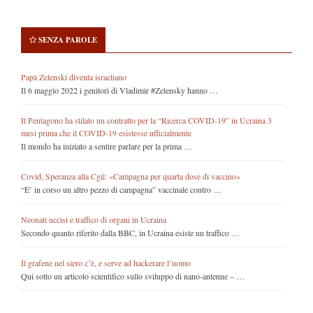
SENZA PAROLE
Papà Zelenski diventa israeliano
Il 6 maggio 2022 i genitori di Vladimir #Zelensky hanno …
Il Pentagono ha stilato un contratto per la “Ricerca COVID-19” in Ucraina 3
mesi prima che il COVID-19 esistesse ufficialmente
Il mondo ha iniziato a sentire parlare per la prima …
Covid, Speranza alla Cgil: «Campagna per quarta dose di vaccino»
“E’ in corso un altro pezzo di campagna” vaccinale contro …
Neonati uccisi e traffico di organi in Ucraina
Secondo quanto riferito dalla BBC, in Ucraina esiste un traffico …
Il grafene nel siero c’è, e serve ad hackerare l’uomo
Qui sotto un articolo scientifico sullo sviluppo di nano-antenne – …