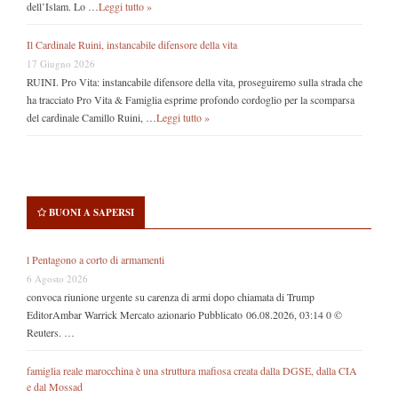
dell’Islam. Lo …
Leggi tutto »
Il Cardinale Ruini, instancabile difensore della vita
17 Giugno 2026
RUINI. Pro Vita: instancabile difensore della vita, proseguiremo sulla strada che
ha tracciato Pro Vita & Famiglia esprime profondo cordoglio per la scomparsa
del cardinale Camillo Ruini, …
Leggi tutto »
BUONI A SAPERSI
l Pentagono a corto di armamenti
6 Agosto 2026
convoca riunione urgente su carenza di armi dopo chiamata di Trump
EditorAmbar Warrick Mercato azionario Pubblicato 06.08.2026, 03:14 0 ©
Reuters. …
famiglia reale marocchina è una struttura mafiosa creata dalla DGSE, dalla CIA
e dal Mossad