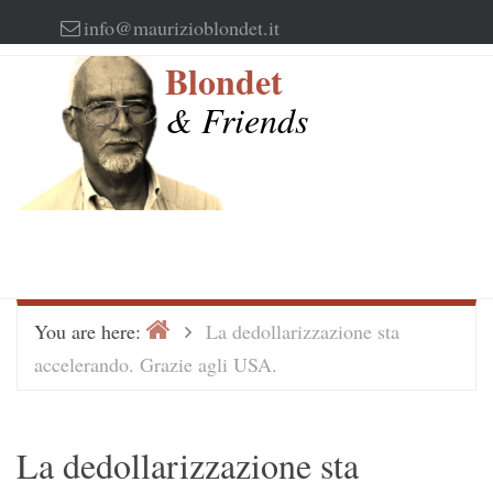
Skip
info@maurizioblondet.it
to
Blondet
content
& Friends
Home
>
You are here:
La dedollarizzazione sta
accelerando. Grazie agli USA.
La dedollarizzazione sta