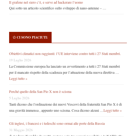
Il grafene nel siero c’è, e serve ad hackerare l’uomo
Qui sotto un articolo scientifico sullo sviluppo di nano-antenne – …
CI SONO PIACIUTI:
Obiettivi climatici non raggiunti: l’UE interviene contro tutti i 27 Stati membri.
19 Luglio 2026
La Commissione europea ha lanciato un avvertimento a tutti i 27 Stati membri
per il mancato rispetto della scadenza per l’attuazione della nuova direttiva …
Leggi tutto »
Perché quello della San Pio X non è scisma
5 Luglio 2026
Tanti dicono che l’ordinazione dei nuovi Vescovi della fraternità San Pio X è di
una gravità immensa , appunto uno scisma. Cosa dicono alcuni …
Leggi tutto »
Gli inglesi, i francesi e i tedeschi sono ormai alle porte della Russia
31 Maggio 2026
di Andrew Korybko In realtà, restano solo tre scenari possibili: o la NATO alla