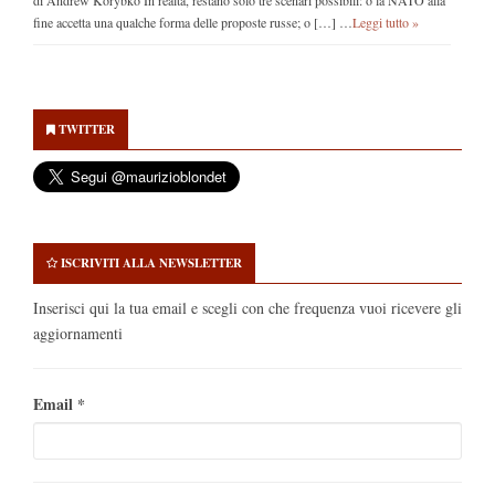
fine accetta una qualche forma delle proposte russe; o […] …
Leggi tutto »
Secondary
Sidebar
TWITTER
ISCRIVITI ALLA NEWSLETTER
Inserisci qui la tua email e scegli con che frequenza vuoi ricevere gli
aggiornamenti
Email
*