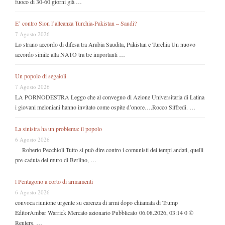
fuoco di 30-60 giorni già …
E’ contro Sion l’alleanza Turchia-Pakistan – Saudi?
7 Agosto 2026
Lo strano accordo di difesa tra Arabia Saudita, Pakistan e Turchia Un nuovo
accordo simile alla NATO tra tre importanti …
Un popolo di segaioli
7 Agosto 2026
LA PORNODESTRA Leggo che al convegno di Azione Universitaria di Latina
i giovani meloniani hanno invitato come ospite d’onore….Rocco Siffredi. …
La sinistra ha un problema: il popolo
6 Agosto 2026
Roberto Pecchioli Tutto si può dire contro i comunisti dei tempi andati, quelli
pre-caduta del muro di Berlino, …
l Pentagono a corto di armamenti
6 Agosto 2026
convoca riunione urgente su carenza di armi dopo chiamata di Trump
EditorAmbar Warrick Mercato azionario Pubblicato 06.08.2026, 03:14 0 ©
Reuters. …