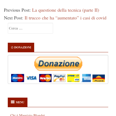
Previous Post:
La questione della tecnica (parte II)
Next Post:
Il trucco che ha “aumentato” i casi di covid
Primary
Ricerca
Sidebar
per:
DONAZIONI
MENU
Chi è Maurizio Blondet