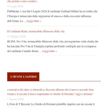
che portare a uno scontro»
9 Luglio 2026
Pubblicato 1 ora fail 9 Luglio 2026 Il cardinale Gerhard Müller ha avvertito che
l’Europa è minacciata dalle migrazioni di massa e dalla crescente influenza
dell’Islam. Lo …
Leggi tutto »
Il Cardinale Ruini, instancabile difensore della vita
17 Giugno 2026
RUINI. Pro Vita: instancabile difensore della vita, proseguiremo sulla strada che
ha tracciato Pro Vita & Famiglia esprime profondo cordoglio per la scomparsa
del cardinale Camillo Ruini, …
Leggi tutto »
BUONI A SAPERSI
a narrativa del ritiro si intensifica: Bessent afferma che il nuovo accordo Iran-
Oman e il cessate il fuoco riapriranno lo Stretto di Hormuz “oggi o domani”
7 Agosto 2026
L Foto di T Bessent: Lo Stretto di Hormuz potrebbe riaprire con un cessate il