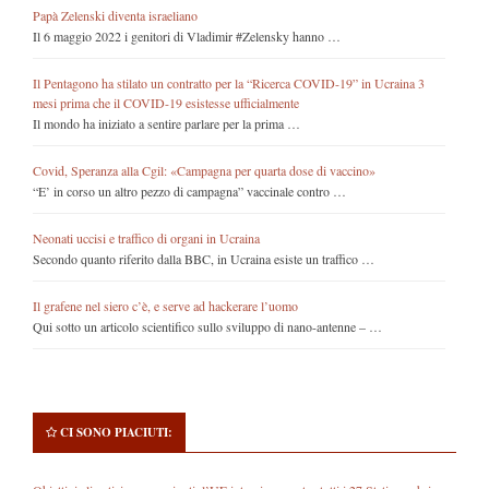
Papà Zelenski diventa israeliano
Il 6 maggio 2022 i genitori di Vladimir #Zelensky hanno …
Il Pentagono ha stilato un contratto per la “Ricerca COVID-19” in Ucraina 3
mesi prima che il COVID-19 esistesse ufficialmente
Il mondo ha iniziato a sentire parlare per la prima …
Covid, Speranza alla Cgil: «Campagna per quarta dose di vaccino»
“E’ in corso un altro pezzo di campagna” vaccinale contro …
Neonati uccisi e traffico di organi in Ucraina
Secondo quanto riferito dalla BBC, in Ucraina esiste un traffico …
Il grafene nel siero c’è, e serve ad hackerare l’uomo
Qui sotto un articolo scientifico sullo sviluppo di nano-antenne – …
CI SONO PIACIUTI: