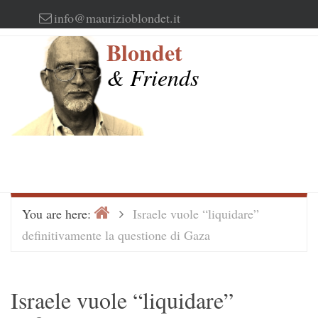
Skip
info@maurizioblondet.it
to
Blondet
content
& Friends
Home
>
You are here:
Israele vuole “liquidare”
definitivamente la questione di Gaza
Israele vuole “liquidare”