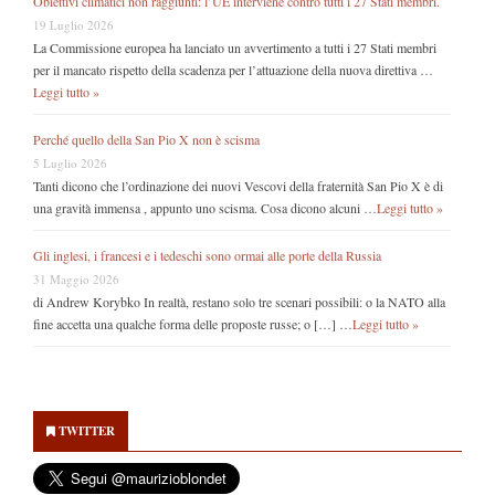
Obiettivi climatici non raggiunti: l’UE interviene contro tutti i 27 Stati membri.
19 Luglio 2026
La Commissione europea ha lanciato un avvertimento a tutti i 27 Stati membri
per il mancato rispetto della scadenza per l’attuazione della nuova direttiva …
Leggi tutto »
Perché quello della San Pio X non è scisma
5 Luglio 2026
Tanti dicono che l’ordinazione dei nuovi Vescovi della fraternità San Pio X è di
una gravità immensa , appunto uno scisma. Cosa dicono alcuni …
Leggi tutto »
Gli inglesi, i francesi e i tedeschi sono ormai alle porte della Russia
31 Maggio 2026
di Andrew Korybko In realtà, restano solo tre scenari possibili: o la NATO alla
fine accetta una qualche forma delle proposte russe; o […] …
Leggi tutto »
Secondary
Sidebar
TWITTER