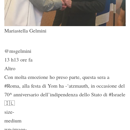
Mariastella Gelmini
@msgelmini
13 h13 ore fa
Altro
Con molta emozione ho preso parte, questa sera a
#Roma, alla festa di Yom ha -‘atzmauth, in occasione del
70^ anniversario dell’indipendenza dello Stato di #Israele
🇮🇱
size-
medium
wp-image-