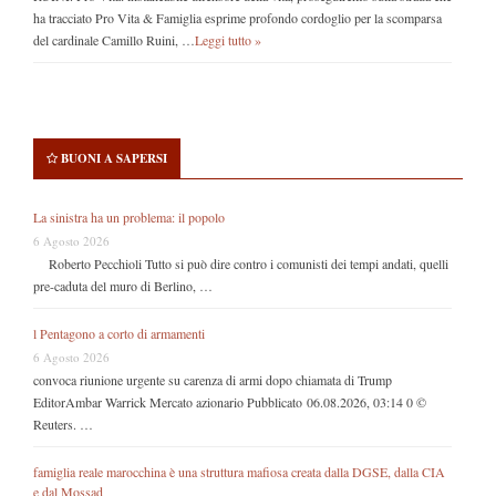
ha tracciato Pro Vita & Famiglia esprime profondo cordoglio per la scomparsa
del cardinale Camillo Ruini, …
Leggi tutto »
BUONI A SAPERSI
La sinistra ha un problema: il popolo
6 Agosto 2026
Roberto Pecchioli Tutto si può dire contro i comunisti dei tempi andati, quelli
pre-caduta del muro di Berlino, …
l Pentagono a corto di armamenti
6 Agosto 2026
convoca riunione urgente su carenza di armi dopo chiamata di Trump
EditorAmbar Warrick Mercato azionario Pubblicato 06.08.2026, 03:14 0 ©
Reuters. …
famiglia reale marocchina è una struttura mafiosa creata dalla DGSE, dalla CIA
e dal Mossad