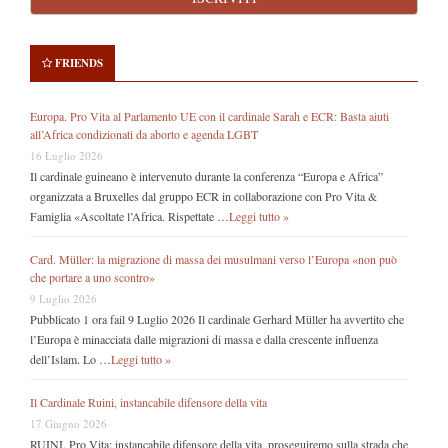
FRIENDS
Europa. Pro Vita al Parlamento UE con il cardinale Sarah e ECR: Basta aiuti
all’Africa condizionati da aborto e agenda LGBT
16 Luglio 2026
Il cardinale guineano è intervenuto durante la conferenza “Europa e Africa”
organizzata a Bruxelles dal gruppo ECR in collaborazione con Pro Vita &
Famiglia «Ascoltate l’Africa. Rispettate …
Leggi tutto »
Card. Müller: la migrazione di massa dei musulmani verso l’Europa «non può
che portare a uno scontro»
9 Luglio 2026
Pubblicato 1 ora fail 9 Luglio 2026 Il cardinale Gerhard Müller ha avvertito che
l’Europa è minacciata dalle migrazioni di massa e dalla crescente influenza
dell’Islam. Lo …
Leggi tutto »
Il Cardinale Ruini, instancabile difensore della vita
17 Giugno 2026
RUINI. Pro Vita: instancabile difensore della vita, proseguiremo sulla strada che