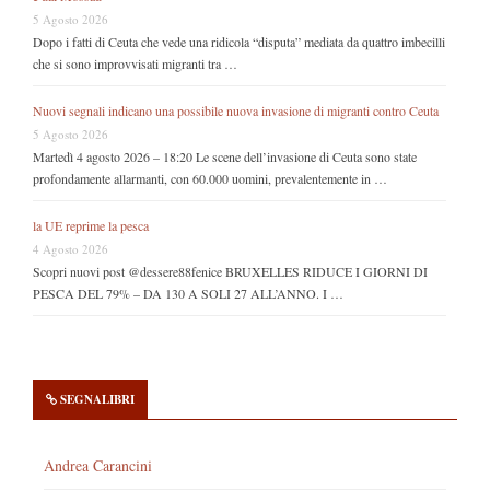
5 Agosto 2026
Dopo i fatti di Ceuta che vede una ridicola “disputa” mediata da quattro imbecilli
che si sono improvvisati migranti tra …
Nuovi segnali indicano una possibile nuova invasione di migranti contro Ceuta
5 Agosto 2026
Martedì 4 agosto 2026 – 18:20 Le scene dell’invasione di Ceuta sono state
profondamente allarmanti, con 60.000 uomini, prevalentemente in …
la UE reprime la pesca
4 Agosto 2026
Scopri nuovi post @dessere88fenice BRUXELLES RIDUCE I GIORNI DI
PESCA DEL 79% – DA 130 A SOLI 27 ALL’ANNO. I …
SEGNALIBRI
Andrea Carancini