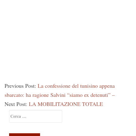
Previous Post:
La confessione del tunisino appena
sbarcato: ha ragione Salvini “siamo ex detenuti” –
Next Post:
LA MOBILITAZIONE TOTALE
Primary
Ricerca
Sidebar
per: