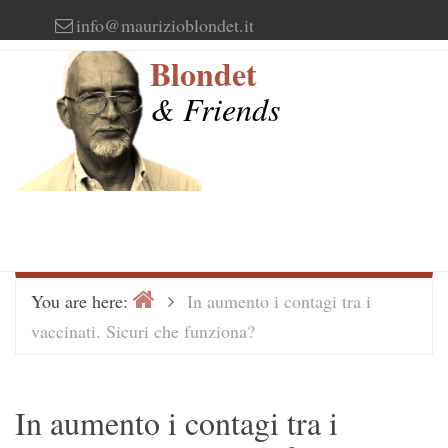
Skip
info@maurizioblondet.it
to
Blondet
content
& Friends
Home
>
You are here:
In aumento i contagi tra i
vaccinati. Sicuri che funziona?
In aumento i contagi tra i