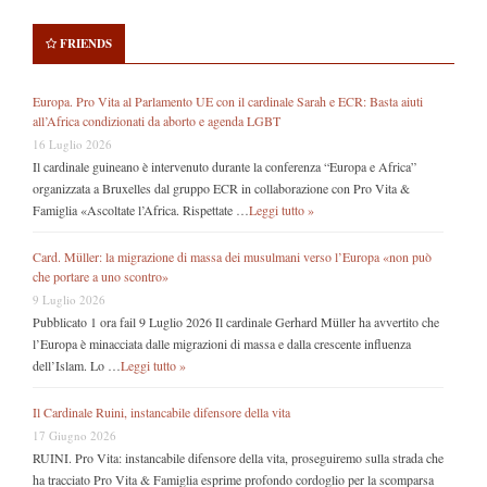
FRIENDS
Europa. Pro Vita al Parlamento UE con il cardinale Sarah e ECR: Basta aiuti
all’Africa condizionati da aborto e agenda LGBT
16 Luglio 2026
Il cardinale guineano è intervenuto durante la conferenza “Europa e Africa”
organizzata a Bruxelles dal gruppo ECR in collaborazione con Pro Vita &
Famiglia «Ascoltate l’Africa. Rispettate …
Leggi tutto »
Card. Müller: la migrazione di massa dei musulmani verso l’Europa «non può
che portare a uno scontro»
9 Luglio 2026
Pubblicato 1 ora fail 9 Luglio 2026 Il cardinale Gerhard Müller ha avvertito che
l’Europa è minacciata dalle migrazioni di massa e dalla crescente influenza
dell’Islam. Lo …
Leggi tutto »
Il Cardinale Ruini, instancabile difensore della vita
17 Giugno 2026
RUINI. Pro Vita: instancabile difensore della vita, proseguiremo sulla strada che
ha tracciato Pro Vita & Famiglia esprime profondo cordoglio per la scomparsa