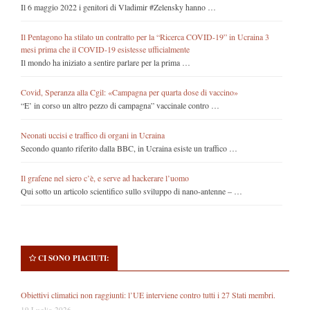
Il 6 maggio 2022 i genitori di Vladimir #Zelensky hanno …
Il Pentagono ha stilato un contratto per la “Ricerca COVID-19” in Ucraina 3
mesi prima che il COVID-19 esistesse ufficialmente
Il mondo ha iniziato a sentire parlare per la prima …
Covid, Speranza alla Cgil: «Campagna per quarta dose di vaccino»
“E’ in corso un altro pezzo di campagna” vaccinale contro …
Neonati uccisi e traffico di organi in Ucraina
Secondo quanto riferito dalla BBC, in Ucraina esiste un traffico …
Il grafene nel siero c’è, e serve ad hackerare l’uomo
Qui sotto un articolo scientifico sullo sviluppo di nano-antenne – …
CI SONO PIACIUTI:
Obiettivi climatici non raggiunti: l’UE interviene contro tutti i 27 Stati membri.
19 Luglio 2026