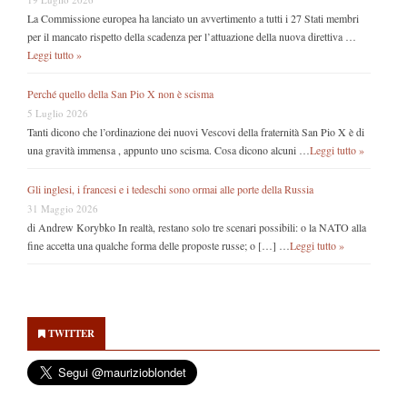
La Commissione europea ha lanciato un avvertimento a tutti i 27 Stati membri
per il mancato rispetto della scadenza per l’attuazione della nuova direttiva …
Leggi tutto »
Perché quello della San Pio X non è scisma
5 Luglio 2026
Tanti dicono che l’ordinazione dei nuovi Vescovi della fraternità San Pio X è di
una gravità immensa , appunto uno scisma. Cosa dicono alcuni …
Leggi tutto »
Gli inglesi, i francesi e i tedeschi sono ormai alle porte della Russia
31 Maggio 2026
di Andrew Korybko In realtà, restano solo tre scenari possibili: o la NATO alla
fine accetta una qualche forma delle proposte russe; o […] …
Leggi tutto »
Secondary
Sidebar
TWITTER