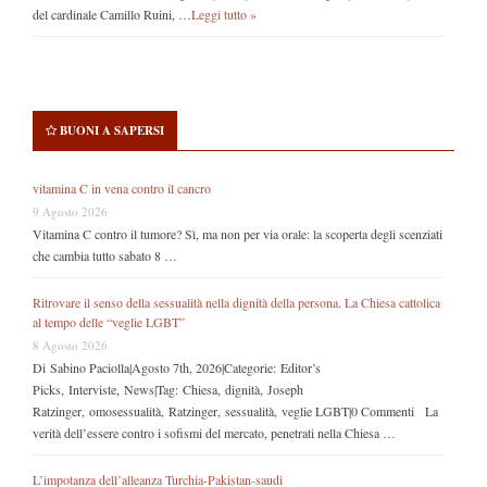
del cardinale Camillo Ruini, …
Leggi tutto »
BUONI A SAPERSI
vitamina C in vena contro il cancro
9 Agosto 2026
Vitamina C contro il tumore? Sì, ma non per via orale: la scoperta degli scenziati
che cambia tutto sabato 8 …
Ritrovare il senso della sessualità nella dignità della persona. La Chiesa cattolica
al tempo delle “veglie LGBT”
8 Agosto 2026
Di Sabino Paciolla|Agosto 7th, 2026|Categorie: Editor’s
Picks, Interviste, News|Tag: Chiesa, dignità, Joseph
Ratzinger, omosessualità, Ratzinger, sessualità, veglie LGBT|0 Commenti La
verità dell’essere contro i sofismi del mercato, penetrati nella Chiesa …
L’impotanza dell’alleanza Turchia-Pakistan-saudi