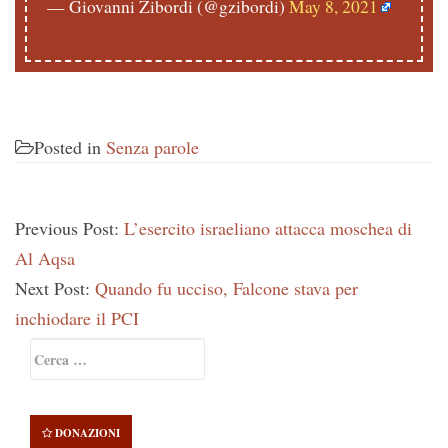
— Giovanni Zibordi (@gzibordi)
May 8, 2021
Posted in
Senza parole
Previous Post:
L’esercito israeliano attacca moschea di
Al Aqsa
Next Post:
Quando fu ucciso, Falcone stava per
inchiodare il PCI
Primary
Ricerca
Sidebar
per:
DONAZIONI