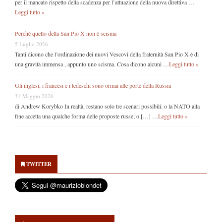
per il mancato rispetto della scadenza per l’attuazione della nuova direttiva …
Leggi tutto »
Perché quello della San Pio X non è scisma
5 Luglio 2026
Tanti dicono che l’ordinazione dei nuovi Vescovi della fraternità San Pio X è di
una gravità immensa , appunto uno scisma. Cosa dicono alcuni …
Leggi tutto »
Gli inglesi, i francesi e i tedeschi sono ormai alle porte della Russia
31 Maggio 2026
di Andrew Korybko In realtà, restano solo tre scenari possibili: o la NATO alla
fine accetta una qualche forma delle proposte russe; o […] …
Leggi tutto »
Secondary
Sidebar
TWITTER