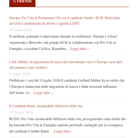
FRIENDS
Europa. Pro Vita al Parlamento UE con il cardinale Sarah e ECR: Basta aiuti
all’Africa condizionati da aborto e agenda LGBT
16 Luglio 2026
Il cardinale guineano è intervenuto durante la conferenza “Europa e Africa”
organizzata a Bruxelles dal gruppo ECR in collaborazione con Pro Vita &
Famiglia «Ascoltate l’Africa. Rispettate …
Leggi tutto »
Card. Müller: la migrazione di massa dei musulmani verso l’Europa «non può
che portare a uno scontro»
9 Luglio 2026
Pubblicato 1 ora fail 9 Luglio 2026 Il cardinale Gerhard Müller ha avvertito che
l’Europa è minacciata dalle migrazioni di massa e dalla crescente influenza
dell’Islam. Lo …
Leggi tutto »
Il Cardinale Ruini, instancabile difensore della vita
17 Giugno 2026
RUINI. Pro Vita: instancabile difensore della vita, proseguiremo sulla strada che
ha tracciato Pro Vita & Famiglia esprime profondo cordoglio per la scomparsa
del cardinale Camillo Ruini, …
Leggi tutto »