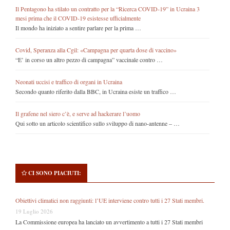
Il Pentagono ha stilato un contratto per la “Ricerca COVID-19” in Ucraina 3
mesi prima che il COVID-19 esistesse ufficialmente
Il mondo ha iniziato a sentire parlare per la prima …
Covid, Speranza alla Cgil: «Campagna per quarta dose di vaccino»
“E’ in corso un altro pezzo di campagna” vaccinale contro …
Neonati uccisi e traffico di organi in Ucraina
Secondo quanto riferito dalla BBC, in Ucraina esiste un traffico …
Il grafene nel siero c’è, e serve ad hackerare l’uomo
Qui sotto un articolo scientifico sullo sviluppo di nano-antenne – …
CI SONO PIACIUTI:
Obiettivi climatici non raggiunti: l’UE interviene contro tutti i 27 Stati membri.
19 Luglio 2026
La Commissione europea ha lanciato un avvertimento a tutti i 27 Stati membri