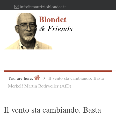
Skip
info@maurizioblondet.it
to
Blondet
content
& Friends
Home
>
You are here:
Il vento sta cambiando. Basta
Merkel! Martin Rothweiler (AfD)
Il vento sta cambiando. Basta