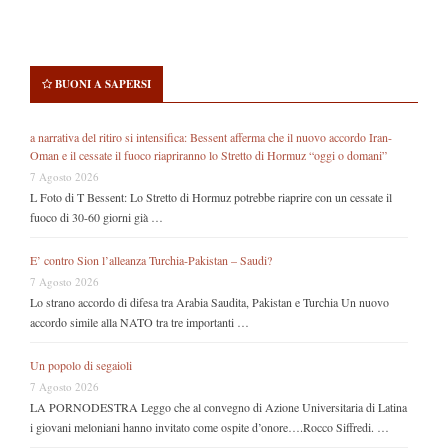
BUONI A SAPERSI
a narrativa del ritiro si intensifica: Bessent afferma che il nuovo accordo Iran-
Oman e il cessate il fuoco riapriranno lo Stretto di Hormuz “oggi o domani”
7 Agosto 2026
L Foto di T Bessent: Lo Stretto di Hormuz potrebbe riaprire con un cessate il
fuoco di 30-60 giorni già …
E’ contro Sion l’alleanza Turchia-Pakistan – Saudi?
7 Agosto 2026
Lo strano accordo di difesa tra Arabia Saudita, Pakistan e Turchia Un nuovo
accordo simile alla NATO tra tre importanti …
Un popolo di segaioli
7 Agosto 2026
LA PORNODESTRA Leggo che al convegno di Azione Universitaria di Latina
i giovani meloniani hanno invitato come ospite d’onore….Rocco Siffredi. …