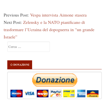
Previous Post:
Vespa intervista Aimone stasera
Next Post:
Zelensky e la NATO pianificano di
trasformare l’Ucraina del dopoguerra in “un grande
Israele”
Primary
Ricerca
Sidebar
per:
DONAZIONI