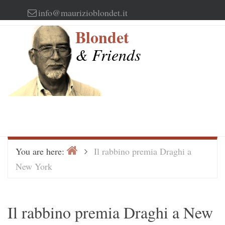
Skip
info@maurizioblondet.it
to
Blondet
content
& Friends
Home
>
You are here:
Il rabbino premia Draghi a
New York
Il rabbino premia Draghi a New