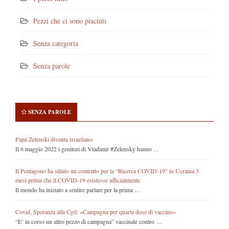
Pezzi che ci sono piaciuti
Senza categoria
Senza parole
SENZA PAROLE
Papà Zelenski diventa israeliano
Il 6 maggio 2022 i genitori di Vladimir #Zelensky hanno …
Il Pentagono ha stilato un contratto per la “Ricerca COVID-19” in Ucraina 3
mesi prima che il COVID-19 esistesse ufficialmente
Il mondo ha iniziato a sentire parlare per la prima …
Covid, Speranza alla Cgil: «Campagna per quarta dose di vaccino»
“E’ in corso un altro pezzo di campagna” vaccinale contro …