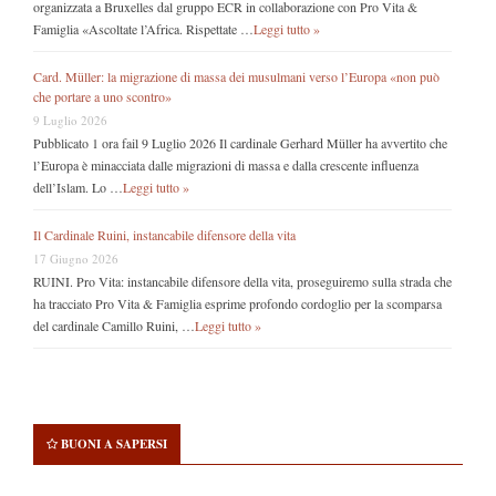
organizzata a Bruxelles dal gruppo ECR in collaborazione con Pro Vita &
Famiglia «Ascoltate l’Africa. Rispettate …
Leggi tutto »
Card. Müller: la migrazione di massa dei musulmani verso l’Europa «non può
che portare a uno scontro»
9 Luglio 2026
Pubblicato 1 ora fail 9 Luglio 2026 Il cardinale Gerhard Müller ha avvertito che
l’Europa è minacciata dalle migrazioni di massa e dalla crescente influenza
dell’Islam. Lo …
Leggi tutto »
Il Cardinale Ruini, instancabile difensore della vita
17 Giugno 2026
RUINI. Pro Vita: instancabile difensore della vita, proseguiremo sulla strada che
ha tracciato Pro Vita & Famiglia esprime profondo cordoglio per la scomparsa
del cardinale Camillo Ruini, …
Leggi tutto »
BUONI A SAPERSI