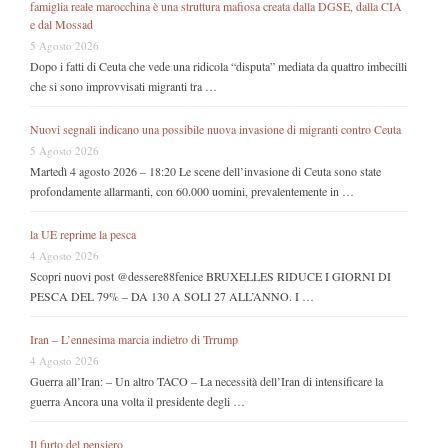
famiglia reale marocchina è una struttura mafiosa creata dalla DGSE, dalla CIA
e dal Mossad
5 Agosto 2026
Dopo i fatti di Ceuta che vede una ridicola “disputa” mediata da quattro imbecilli
che si sono improvvisati migranti tra …
Nuovi segnali indicano una possibile nuova invasione di migranti contro Ceuta
5 Agosto 2026
Martedì 4 agosto 2026 – 18:20 Le scene dell’invasione di Ceuta sono state
profondamente allarmanti, con 60.000 uomini, prevalentemente in …
la UE reprime la pesca
4 Agosto 2026
Scopri nuovi post @dessere88fenice BRUXELLES RIDUCE I GIORNI DI
PESCA DEL 79% – DA 130 A SOLI 27 ALL’ANNO. I …
Iran – L’ennesima marcia indietro di Trrump
4 Agosto 2026
Guerra all’Iran: – Un altro TACO – La necessità dell’Iran di intensificare la
guerra Ancora una volta il presidente degli …
Il furto del pensiero