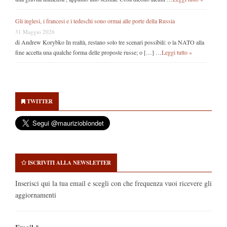
Gli inglesi, i francesi e i tedeschi sono ormai alle porte della Russia
31 Maggio 2026
di Andrew Korybko In realtà, restano solo tre scenari possibili: o la NATO alla
fine accetta una qualche forma delle proposte russe; o […] …
Leggi tutto »
Secondary
Sidebar
TWITTER
ISCRIVITI ALLA NEWSLETTER
Inserisci qui la tua email e scegli con che frequenza vuoi ricevere gli
aggiornamenti