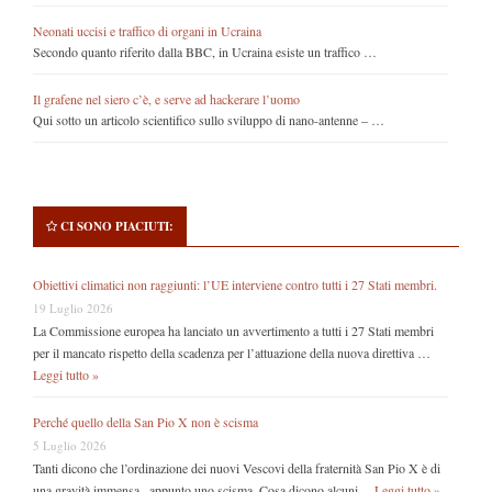
Neonati uccisi e traffico di organi in Ucraina
Secondo quanto riferito dalla BBC, in Ucraina esiste un traffico …
Il grafene nel siero c’è, e serve ad hackerare l’uomo
Qui sotto un articolo scientifico sullo sviluppo di nano-antenne – …
CI SONO PIACIUTI:
Obiettivi climatici non raggiunti: l’UE interviene contro tutti i 27 Stati membri.
19 Luglio 2026
La Commissione europea ha lanciato un avvertimento a tutti i 27 Stati membri
per il mancato rispetto della scadenza per l’attuazione della nuova direttiva …
Leggi tutto »
Perché quello della San Pio X non è scisma
5 Luglio 2026
Tanti dicono che l’ordinazione dei nuovi Vescovi della fraternità San Pio X è di
una gravità immensa , appunto uno scisma. Cosa dicono alcuni …
Leggi tutto »