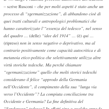
– scrive Rusconi –
che per molti aspetti è stato anche un
processo di “sgermanizzazione”, di abbandono cioè di
quei tratti culturali e antropologici problematici che
hanno caratterizzato l’“essenza del tedesco”, nel senso
del quadro …
(delle)
“idee del 1914” …
(è)
qui …
(ripreso)
non in senso negativo o deprivativo, ma al
contrario positivamente come capacità autocritica e di
metanoia etico-politica che selettivamente utilizza altre
virtù storiche tedesche. Ma perché chiamare
“sgermanizzazione” quello che molti storici tedeschi
considerano il felice “approdo della Germania
nell’Occidente”, il compimento della sua “lunga via
verso l’Occidente”? La compiuta conciliazione tra
Occidente e Germania? La fine definitiva del
“Sonderweg” tedesco? In effetti sino a qualche anno fa