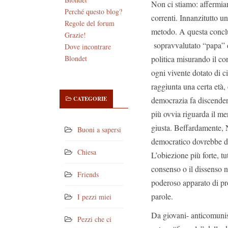
Non ci stiamo: affermia
Perché questo blog?
correnti. Innanzitutto u
Regole del forum
metodo. A questa concl
Grazie!
sopravvalutato “papa” d
Dove incontrare
politica misurando il con
Blondet
ogni vivente dotato di cit
raggiunta una certa età,
democrazia fa discendere 
CATEGORIE
più ovvia riguarda il me
giusta. Beffardamente, N
Buoni a sapersi
democratico dovrebbe ded
Chiesa
L’obiezione più forte, tu
consenso o il dissenso n
Friends
poderoso apparato di pro
parole.
I pezzi miei
Da giovani- anticomunist
Pezzi che ci