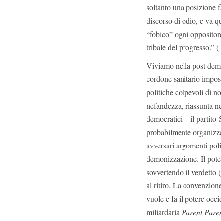
soltanto una posizione f
discorso di odio, e va q
“fobico” ogni oppositor
tribale del progresso.” 
Viviamo nella post demo
cordone sanitario impos
politiche colpevoli di n
nefandezza, riassunta n
democratici – il partito
probabilmente organizzat
avversari argomenti poli
demonizzazione. Il poter
sovvertendo il verdetto
al ritiro. La convenzion
vuole e fa il potere occid
miliardaria
Parent Pare