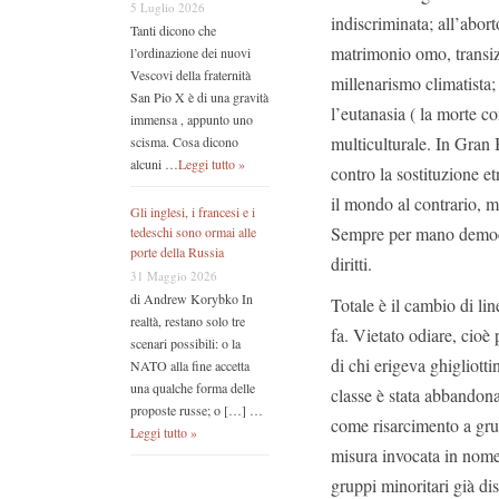
5 Luglio 2026
indiscriminata; all’abort
Tanti dicono che
matrimonio omo, transiz
l’ordinazione dei nuovi
Vescovi della fraternità
millenarismo climatista
San Pio X è di una gravità
l’eutanasia ( la morte co
immensa , appunto uno
multiculturale. In Gran
scisma. Cosa dicono
alcuni …
Leggi tutto »
contro la sostituzione e
il mondo al contrario, 
Gli inglesi, i francesi e i
Sempre per mano democra
tedeschi sono ormai alle
porte della Russia
diritti.
31 Maggio 2026
di Andrew Korybko In
Totale è il cambio di lin
realtà, restano solo tre
fa. Vietato odiare, cioè 
scenari possibili: o la
di chi erigeva ghigliott
NATO alla fine accetta
una qualche forma delle
classe è stata abbandonata
proposte russe; o […] …
come risarcimento a grup
Leggi tutto »
misura invocata in nome
gruppi minoritari già di