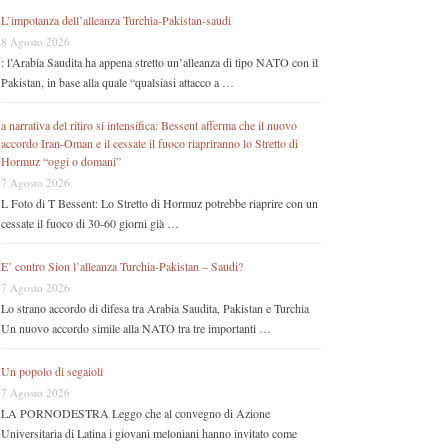
L’impotanza dell’alleanza Turchia-Pakistan-saudi
8 Agosto 2026
: l’Arabia Saudita ha appena stretto un’alleanza di tipo NATO con il
Pakistan, in base alla quale “qualsiasi attacco a …
a narrativa del ritiro si intensifica: Bessent afferma che il nuovo
accordo Iran-Oman e il cessate il fuoco riapriranno lo Stretto di
Hormuz “oggi o domani”
7 Agosto 2026
L Foto di T Bessent: Lo Stretto di Hormuz potrebbe riaprire con un
cessate il fuoco di 30-60 giorni già …
E’ contro Sion l’alleanza Turchia-Pakistan – Saudi?
7 Agosto 2026
Lo strano accordo di difesa tra Arabia Saudita, Pakistan e Turchia
Un nuovo accordo simile alla NATO tra tre importanti …
Un popolo di segaioli
7 Agosto 2026
LA PORNODESTRA Leggo che al convegno di Azione
Universitaria di Latina i giovani meloniani hanno invitato come