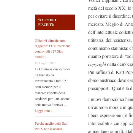
metà del secolo XX, lo t
per evitare il disordine
CI SONO
mercato. Meglio di Ant
PIACIUTI:
dell’intellettuale colle
utilitaria, dell’esisten
Obiettivi climatici non
raggiunti: l’UE interviene
comunismo stalinista: ch
contro tutti i 27 Stati
quanto portatore di “odio
membri.
19 Luglio 2026
copyright
della democraz
La Commissione europea
Più raffinati di Karl Pop
ha lanciato un
ebreo austriaco deve es
avvertimento a tutti i 27
Stati membri per il
presupposti. Qual è la di
mancato rispetto della
I nuovi democratici hann
scadenza per l’attuazione
della nuova direttiva …
un’aureola morale in qua
Leggi tutto »
libera espressione ( il f
intollerabili a cui applic
Perché quello della San
Pio X non è scisma
aumentano ogni dì. I ta