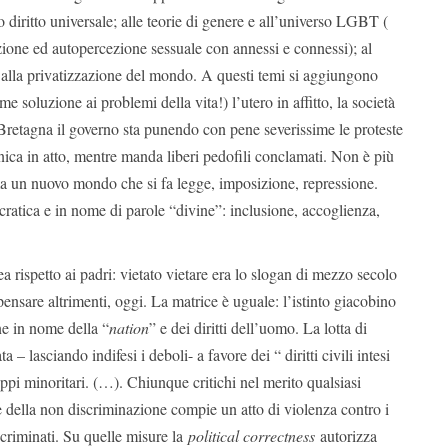
o diritto universale; alle teorie di genere e all’universo LGBT (
ione ed autopercezione sessuale con annessi e connessi); al
; alla privatizzazione del mondo. A questi temi si aggiungono
me soluzione ai problemi della vita!) l’utero in affitto, la società
 Bretagna il governo sta punendo con pene severissime le proteste
tnica in atto, mentre manda liberi pedofili conclamati. Non è più
ma un nuovo mondo che si fa legge, imposizione, repressione.
tica e in nome di parole “divine”: inclusione, accoglienza,
ea rispetto ai padri: vietato vietare era lo slogan di mezzo secolo
pensare altrimenti, oggi. La matrice è uguale: l’istinto giacobino
ine in nome della “
nation
” e dei diritti dell’uomo. La lotta di
 – lasciando indifesi i deboli- a favore dei “ diritti civili intesi
pi minoritari. (…). Chiunque critichi nel merito qualsiasi
 della non discriminazione compie un atto di violenza contro i
scriminati. Su quelle misure la
political correctness
autorizza