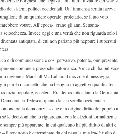
emocrazie borghesi, che negava , tra l’altro, il valore del voto su
lio dei sistemi politici occidentali. Un’ immensa scritta faceva
raglione di un quartiere operaio: proletario, se il tuo voto
 farebbero votare. All’epoca- erano gli anni Settanta-
 sciocchezza. Invece oggi è una verità che non riguarda solo i
e diventata antiquata, di cui non parlano più neppure i superstiti
ntera.
ico e di comunicazione è così pervasivo, potente, onnipresente,
 opinione comune è pressoché automatica. Vince chi ha più voce
ndo ragione a Marshall Mc Luhan: il mezzo è il messaggio.
ni parola o concetto che ha bisogno di aggettivi qualificativi:
mocrazia popolare, eccetera. Era democratica tanto la Germania
emocratica Tedesca- quanto la sua sorella occidentale.
onfondere la democrazia – che è in origine diritto del popolo a
 sé le decisioni che lo riguardano, con le elezioni formalmente
 sempre più apparente, in cui qualcuno ha più diritto di altri e
 – il repertorio è determinato da chi paga la musica- è figlio di