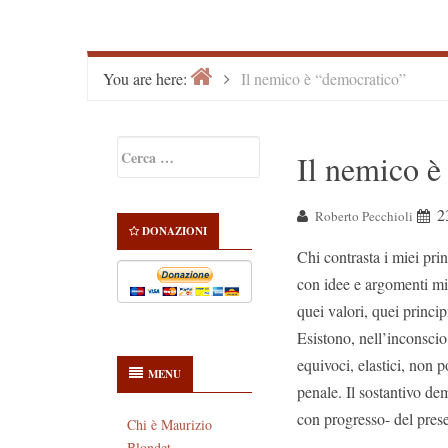
Home
>
You are here:
Il nemico è “democratico”
Primary
Ricerca
Il nemico è
Sidebar
per:
2
Roberto Pecchioli
DONAZIONI
Chi contrasta i miei prin
con idee e argomenti mi
quei valori, quei princi
Esistono, nell’inconscio 
equivoci, elastici, non 
MENU
penale. Il sostantivo de
con progresso- del prese
Chi è Maurizio
Blondet