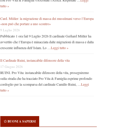
con Pro Vita & Famiglia «Ascoltate l’Africa. Rispettate …
Leggi
tutto »
Card. Müller: la migrazione di massa dei musulmani verso l’Europa
«non può che portare a uno scontro»
9 Luglio 2026
Pubblicato 1 ora fail 9 Luglio 2026 Il cardinale Gerhard Müller ha
avvertito che l’Europa è minacciata dalle migrazioni di massa e dalla
crescente influenza dell’Islam. Lo …
Leggi tutto »
Il Cardinale Ruini, instancabile difensore della vita
17 Giugno 2026
RUINI. Pro Vita: instancabile difensore della vita, proseguiremo
sulla strada che ha tracciato Pro Vita & Famiglia esprime profondo
cordoglio per la scomparsa del cardinale Camillo Ruini, …
Leggi
tutto »
BUONI A SAPERSI