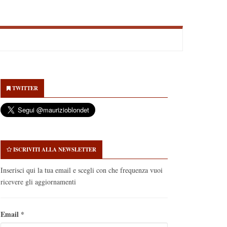
econdary
idebar
TWITTER
ISCRIVITI ALLA NEWSLETTER
Inserisci qui la tua email e scegli con che frequenza vuoi
ricevere gli aggiornamenti
Email
*