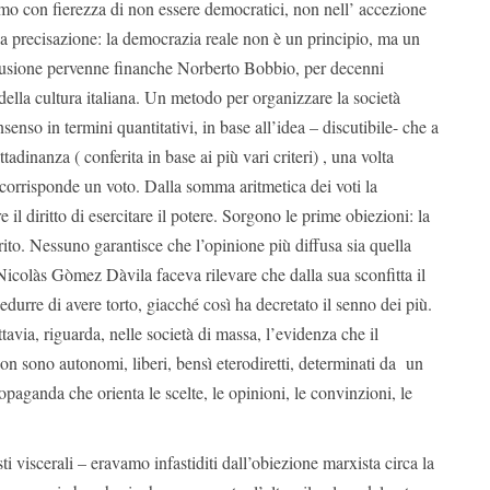
mo con fierezza di non essere democratici, non nell’ accezione
na precisazione: la democrazia reale non è un principio, ma un
usione pervenne finanche Norberto Bobbio, per decenni
ella cultura italiana. Un metodo per organizzare la società
senso in termini quantitativi, in base all’idea – discutibile- che a
tadinanza ( conferita in base ai più vari criteri) , una volta
 corrisponde un voto. Dalla somma aritmetica dei voti la
il diritto di esercitare il potere. Sorgono le prime obiezioni: la
rito. Nessuno garantisce che l’opinione più diffusa sia quella
icolàs Gòmez Dàvila faceva rilevare che dalla sua sconfitta il
urre di avere torto, giacché così ha decretato il senno dei più.
ttavia, riguarda, nelle società di massa, l’evidenza che il
on sono autonomi, liberi, bensì eterodiretti, determinati da un
paganda che orienta le scelte, le opinioni, le convinzioni, le
i viscerali – eravamo infastiditi dall’obiezione marxista circa la