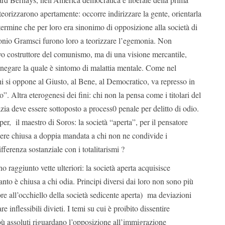
eorizzarono apertamente: occorre indirizzare la gente, orientarla
, termine che per loro era sinonimo di opposizione alla società di
onio Gramsci furono loro a teorizzare l’egemonia. Non
ttivo costruttore del comunismo, ma di una visione mercantile,
za, negare la quale è sintomo di malattia mentale. Come nel
i si oppone al Giusto, al Bene, al Democratico, va represso in
”. Altra eterogenesi dei fini: chi non la pensa come i titolari del
ia deve essere sottoposto a process0 penale per delitto di odio.
per, il maestro di Soros: la società “aperta”, per il pensatore
sere chiusa a doppia mandata a chi non ne condivide i
fferenza sostanziale con i totalitarismi ?
o raggiunto vette ulteriori: la società aperta acquisisce
nto è chiusa a chi odia. Principi diversi dai loro non sono più
iore all’occhiello della società sedicente aperta) ma deviazioni
are inflessibili divieti. I temi su cui è proibito dissentire
bù assoluti riguardano l’opposizione all’immigrazione