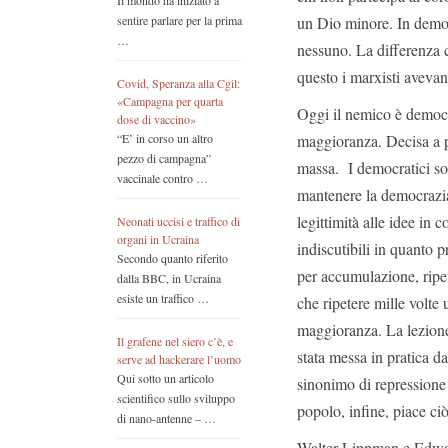
Il mondo ha iniziato a
un Dio minore. In democr
sentire parlare per la prima
…
nessuno. La differenza c
questo i marxisti aveva
Covid, Speranza alla Cgil:
«Campagna per quarta
Oggi il nemico è democra
dose di vaccino»
maggioranza. Decisa a pr
“E’ in corso un altro
pezzo di campagna”
massa. I democratici son
vaccinale contro …
mantenere la democrazia
legittimità alle idee in c
Neonati uccisi e traffico di
organi in Ucraina
indiscutibili in quanto p
Secondo quanto riferito
per accumulazione, ripet
dalla BBC, in Ucraina
esiste un traffico …
che ripetere mille volte
maggioranza. La lezione 
Il grafene nel siero c’è, e
stata messa in pratica d
serve ad hackerare l’uomo
Qui sotto un articolo
sinonimo di repressione 
scientifico sullo sviluppo
popolo, infine, piace ciò
di nano-antenne – …
Walter Lippman e Edwar