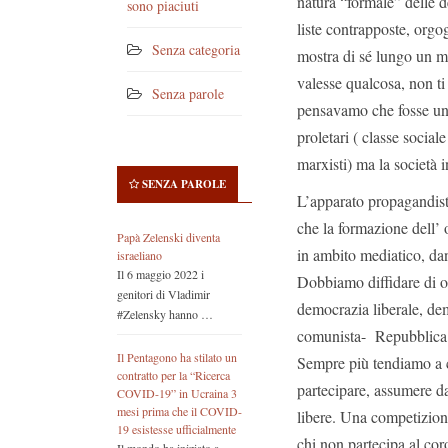
natura “formale” delle d
sono piaciuti
liste contrapposte, orgog
Senza categoria
mostra di sé lungo un mu
valesse qualcosa, non ti
Senza parole
pensavamo che fosse una
proletari ( classe social
marxisti) ma la società i
SENZA PAROLE
L’apparato propagandist
che la formazione dell’
Papà Zelenski diventa
in ambito mediatico, da
israeliano
Il 6 maggio 2022 i
Dobbiamo diffidare di og
genitori di Vladimir
democrazia liberale, de
#Zelensky hanno …
comunista- Repubblica D
Il Pentagono ha stilato un
Sempre più tendiamo a c
contratto per la “Ricerca
partecipare, assumere da
COVID-19” in Ucraina 3
mesi prima che il COVID-
libere. Una competizione
19 esistesse ufficialmente
chi non partecipa al coro