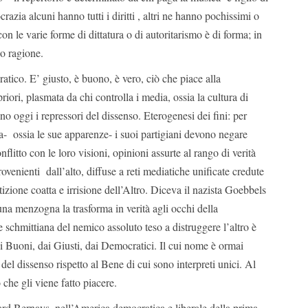
azia alcuni hanno tutti i diritti , altri ne hanno pochissimi o
on le varie forme di dittatura o di autoritarismo è di forma; in
no ragione.
tico. E’ giusto, è buono, è vero, ciò che piace alla
iori, plasmata da chi controlla i media, ossia la cultura di
o oggi i repressori del dissenso. Eterogenesi dei fini: per
- ossia le sue apparenze- i suoi partigiani devono negare
onflitto con le loro visioni, opinioni assurte al rango di verità
rovenienti dall’alto, diffuse a reti mediatiche unificate credute
izione coatta e irrisione dell’Altro. Diceva il nazista Goebbels
 una menzogna la trasforma in verità agli occhi della
schmittiana del nemico assoluto teso a distruggere l’altro è
ai Buoni, dai Giusti, dai Democratici. Il cui nome è ormai
del dissenso rispetto al Bene di cui sono interpreti unici. Al
 che gli viene fatto piacere.
d Bernays, nell’America democratica e liberale della prima