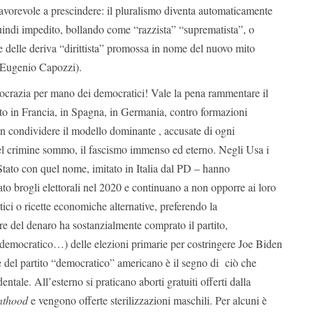
avorevole a prescindere: il pluralismo diventa automaticamente
uindi impedito, bollando come “razzista” “suprematista”, o
e delle deriva “dirittista” promossa in nome del nuovo mito
( Eugenio Capozzi).
crazia per mano dei democratici! Vale la pena rammentare il
to in Francia, in Spagna, in Germania, contro formazioni
on condividere il modello dominante , accusate di ogni
el crimine sommo, il fascismo immenso ed eterno. Negli Usa i
-Stato con quel nome, imitato in Italia dal PD – hanno
o brogli elettorali nel 2020 e continuano a non opporre ai loro
tici o ricette economiche alternative, preferendo la
e del denaro ha sostanzialmente comprato il partito,
 (democratico…) delle elezioni primarie per costringere Joe Biden
e del partito “democratico” americano è il segno di ciò che
entale. All’esterno si praticano aborti gratuiti offerti dalla
nthood
e vengono offerte sterilizzazioni maschili. Per alcuni è