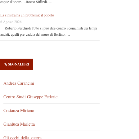
ospite d’onore….Rocco Siffredi. …
La sinistra ha un problema: il popolo
6 Agosto 2026
Roberto Pecchioli Tutto si può dire contro i comunisti dei tempi
andati, quelli pre-caduta del muro di Berlino, …
SEGNALIBRI
Andrea Carancini
Centro Studi Giuseppe Federici
Costanza Miriano
Gianluca Marletta
Gli occhi della guerra