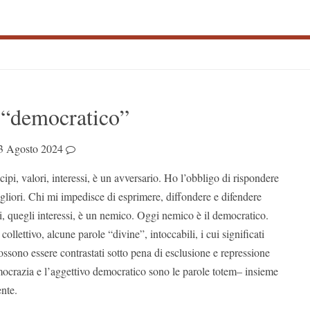
S
 “democratico”
S
3 Agosto 2024
cipi, valori, interessi, è un avversario. Ho l’obbligo di rispondere
gliori. Chi mi impedisce di esprimere, diffondere e difendere
pi, quegli interessi, è un nemico. Oggi nemico è il democratico.
collettivo, alcune parole “divine”, intoccabili, i cui significati
possono essere contrastati sotto pena di esclusione e repressione
mocrazia e l’aggettivo democratico sono le parole totem– insieme
nte.