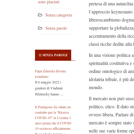
sono piaciuti
pretesa di una autarchia
l’approccio keynesiano 
Senza categoria
liberoscambismo dogmat
supportare la globalizzaz
Senza parole
accentramento della ricc
classi ricche dedite alla
In una visione politica a
SENZA PAROLE
spiritualità costitutiva 
ordine ontologico di amb
Papà Zelenski diventa
israeliano
idolatria tribale, è più
Il 6 maggio 2022 i
mondo.
genitori di Vladimir
#Zelensky hanno …
Il mercato non può sussi
politico, etico. Il dato 
Il Pentagono ha stilato un
contratto per la “Ricerca
ovvero libera. Parlare d
COVID-19” in Ucraina 3
mercato è sempre stato s
mesi prima che il COVID-
19 esistesse ufficialmente
nelle sue varie forme ep