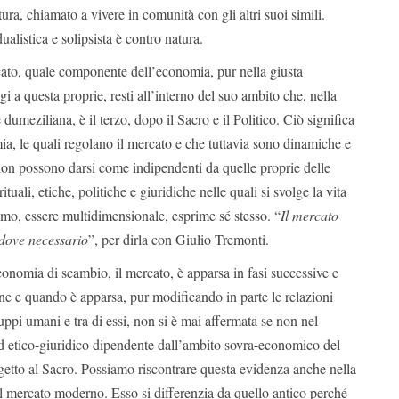
ura, chiamato a vivere in comunità con gli altri suoi simili.
ualistica e solipsista è contro natura.
cato, quale componente dell’economia, pur nella giusta
i a questa proprie, resti all’interno del suo ambito che, nella
e dumeziliana, è il terzo, dopo il Sacro e il Politico. Ciò significa
ia, le quali regolano il mercato e che tuttavia sono dinamiche e
non possono darsi come indipendenti da quelle proprie delle
tuali, etiche, politiche e giuridiche nelle quali si svolge la vita
omo, essere multidimensionale, esprime sé stesso. “
Il mercato
 dove necessario
”, per dirla con Giulio Tremonti.
economia di scambio, il mercato, è apparsa in fasi successive e
ane e quando è apparsa, pur modificando in parte le relazioni
ruppi umani e tra di essi, non si è mai affermata se non nel
 etico-giuridico dipendente dall’ambito sovra-economico del
ggetto al Sacro. Possiamo riscontrare questa evidenza anche nella
l mercato moderno. Esso si differenzia da quello antico perché