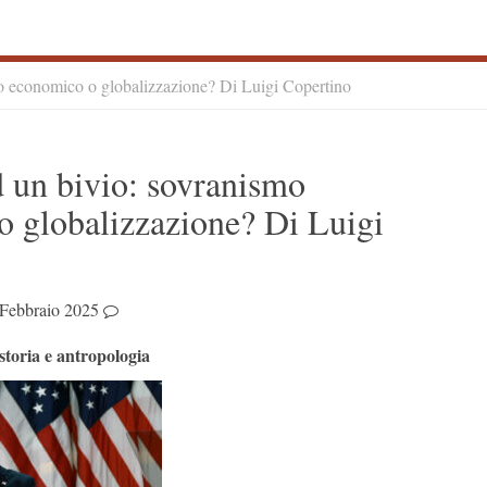
o economico o globalizzazione? Di Luigi Copertino
S
 un bivio: sovranismo
S
 globalizzazione? Di Luigi
Febbraio 2025
storia e antropologia