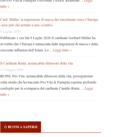
con Pro Vita & Famiglia «Ascoltate l’Africa. Rispettate …
Leggi
tutto »
Card. Müller: la migrazione di massa dei musulmani verso l’Europa
«non può che portare a uno scontro»
9 Luglio 2026
Pubblicato 1 ora fail 9 Luglio 2026 Il cardinale Gerhard Müller ha
avvertito che l’Europa è minacciata dalle migrazioni di massa e dalla
crescente influenza dell’Islam. Lo …
Leggi tutto »
Il Cardinale Ruini, instancabile difensore della vita
17 Giugno 2026
RUINI. Pro Vita: instancabile difensore della vita, proseguiremo
sulla strada che ha tracciato Pro Vita & Famiglia esprime profondo
cordoglio per la scomparsa del cardinale Camillo Ruini, …
Leggi
tutto »
BUONI A SAPERSI