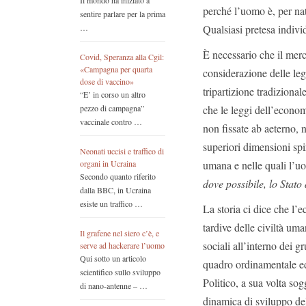
Il mondo ha iniziato a
perché l’uomo è, per nat
sentire parlare per la prima
Qualsiasi pretesa individ
…
È necessario che il mer
Covid, Speranza alla Cgil:
«Campagna per quarta
considerazione delle legg
dose di vaccino»
tripartizione tradizional
“E’ in corso un altro
che le leggi dell’econom
pezzo di campagna”
vaccinale contro …
non fissate ab aeterno, 
superiori dimensioni spiri
Neonati uccisi e traffico di
umana e nelle quali l’u
organi in Ucraina
Secondo quanto riferito
dove possibile, lo Stato
dalla BBC, in Ucraina
esiste un traffico …
La storia ci dice che l’
tardive delle civiltà um
Il grafene nel siero c’è, e
sociali all’interno dei g
serve ad hackerare l’uomo
Qui sotto un articolo
quadro ordinamentale ed
scientifico sullo sviluppo
Politico, a sua volta so
di nano-antenne – …
dinamica di sviluppo de