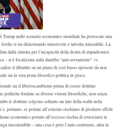
 di Trump nello scenario economico mondiale ha provocato una
 livello si sta dimostrando miserevole e talvolta miserabile. La
data dalla sinistra per l’incapacità della destra di impadronirsi
ca – si è focalizzata sulla diatriba “anti-sovranismo” vs
dere il dibattito su un piano di così basso spessore da non
uale sia la vera posta filosofico-politica in gioco.
ionale sia il liberoscambismo prima di essere dottrine
 politiche fondate su diverse visioni filosofiche, non senza
mbe le dottrine colgono soltanto un lato della realtà nella
 e, pertanto, se portate all’estremo rischiano di produrre effetti
alismo economico portato all’eccesso rischia di rovesciarsi in
unga insostenibile – una cosa è però l’auto-centrismo, altra la