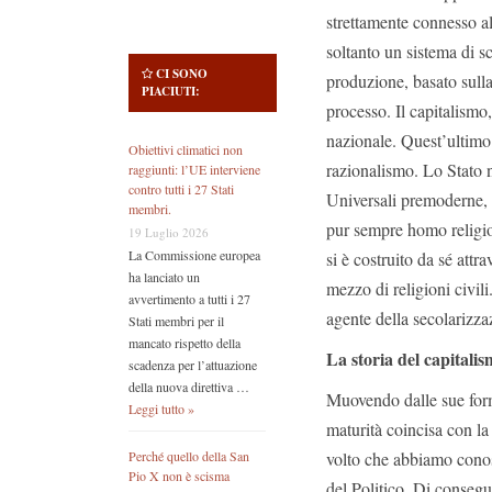
strettamente connesso al
soltanto un sistema di 
CI SONO
produzione, basato sulla
PIACIUTI:
processo. Il capitalismo
nazionale. Quest’ultimo 
Obiettivi climatici non
razionalismo. Lo Stato n
raggiunti: l’UE interviene
contro tutti i 27 Stati
Universali premoderne, 
membri.
pur sempre homo religio
19 Luglio 2026
La Commissione europea
si è costruito da sé attr
ha lanciato un
mezzo di religioni civil
avvertimento a tutti i 27
agente della secolarizza
Stati membri per il
mancato rispetto della
La storia del capitalis
scadenza per l’attuazione
della nuova direttiva …
Muovendo dalle sue form
Leggi tutto »
maturità coincisa con la 
volto che abbiamo conos
Perché quello della San
Pio X non è scisma
del Politico. Di consegu