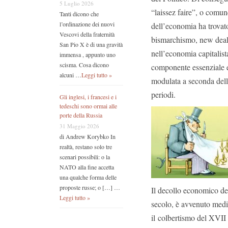
5 Luglio 2026
“laissez faire”, o comun
Tanti dicono che
l’ordinazione dei nuovi
dell’economia ha trovat
Vescovi della fraternità
bismarchismo, new dea
San Pio X è di una gravità
nell’economia capitalis
immensa , appunto uno
scisma. Cosa dicono
componente essenziale e
alcuni …
Leggi tutto »
modulata a seconda delle
periodi.
Gli inglesi, i francesi e i
tedeschi sono ormai alle
porte della Russia
31 Maggio 2026
di Andrew Korybko In
realtà, restano solo tre
scenari possibili: o la
NATO alla fine accetta
una qualche forma delle
proposte russe; o […] …
Il decollo economico deg
Leggi tutto »
secolo, è avvenuto media
il colbertismo del XVII