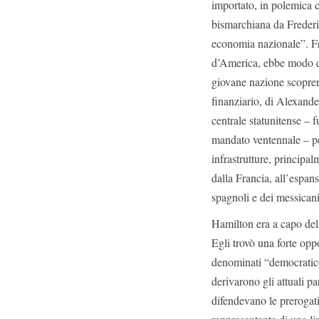
importato, in polemica 
bismarchiana da Frederi
economia nazionale”. Fr
d’America, ebbe modo di
giovane nazione scoprend
finanziario, di Alexande
centrale statunitense – 
mandato ventennale – per
infrastrutture, principal
dalla Francia, all’espan
spagnoli e dei messican
Hamilton era a capo del 
Egli trovò una forte opp
denominati “democratico
derivarono gli attuali par
difendevano le prerogati