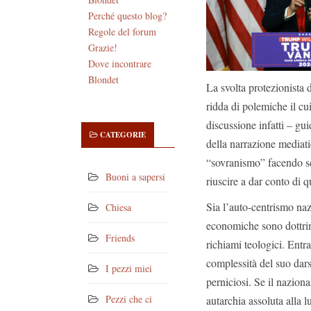
Perché questo blog?
Regole del forum
Grazie!
Dove incontrare
Blondet
La svolta protezionista
ridda di polemiche il cui
discussione infatti – gui
CATEGORIE
della narrazione mediati
“sovranismo” facendo sca
Buoni a sapersi
riuscire a dar conto di q
Sia l’auto-centrismo naz
Chiesa
economiche sono dottrine
Friends
richiami teologici. Entra
complessità del suo darsi
I pezzi miei
perniciosi. Se il nazion
Pezzi che ci
autarchia assoluta alla l