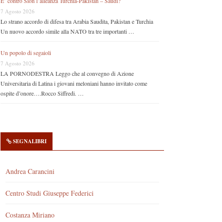
E’ contro Sion l’alleanza Turchia-Pakistan – Saudi?
7 Agosto 2026
Lo strano accordo di difesa tra Arabia Saudita, Pakistan e Turchia
Un nuovo accordo simile alla NATO tra tre importanti …
Un popolo di segaioli
7 Agosto 2026
LA PORNODESTRA Leggo che al convegno di Azione
Universitaria di Latina i giovani meloniani hanno invitato come
ospite d’onore….Rocco Siffredi. …
SEGNALIBRI
Andrea Carancini
Centro Studi Giuseppe Federici
Costanza Miriano