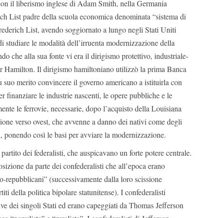
con il liberismo inglese di Adam Smith, nella Germania
ch List padre della scuola economica denominata “sistema di
ederich List, avendo soggiornato a lungo negli Stati Uniti
 studiare le modalità dell’irruenta modernizzazione della
o che alla sua fonte vi era il dirigismo protettivo, industriale-
r Hamilton. Il dirigismo hamiltoniano utilizzò la prima Banca
fu suo merito convincere il governo americano a istituirla con
 finanziare le industrie nascenti, le opere pubbliche e le
mente le ferrovie, necessarie, dopo l’acquisto della Louisiana
sione verso ovest, che avvenne a danno dei nativi come degli
i, ponendo così le basi per avviare la modernizzazione.
partito dei federalisti, che auspicavano un forte potere centrale.
osizione da parte dei confederalisti che all’epoca erano
-repubblicani” (successivamente dalla loro scissione
titi della politica bipolare statunitense). I confederalisti
ve dei singoli Stati ed erano capeggiati da Thomas Jefferson