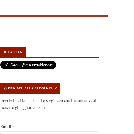
econdary
idebar
TWITTER
ISCRIVITI ALLA NEWSLETTER
Inserisci qui la tua email e scegli con che frequenza vuoi
ricevere gli aggiornamenti
Email
*