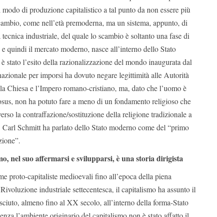
 modo di produzione capitalistico a tal punto da non essere più
scambio, come nell’età premoderna, ma un sistema, appunto, di
 tecnica industriale, del quale lo scambio è soltanto una fase di
, e quindi il mercato moderno, nasce all’interno dello Stato
è stato l’esito della razionalizzazione del mondo inaugurata dal
azionale per imporsi ha dovuto negare legittimità alle Autorità
la Chiesa e l’Impero romano-cristiano, ma, dato che l’uomo è
sus, non ha potuto fare a meno di un fondamento religioso che
averso la contraffazione/sostituzione della religione tradizionale a
i. Carl Schmitt ha parlato dello Stato moderno come del “primo
zione”.
mo, nel suo affermarsi e svilupparsi, è una storia dirigista
e proto-capitaliste medioevali fino all’epoca della piena
Rivoluzione industriale settecentesca, il capitalismo ha assunto il
ciuto, almeno fino al XX secolo, all’interno della forma-Stato
enza l’ambiente originario del capitalismo non è stato affatto il