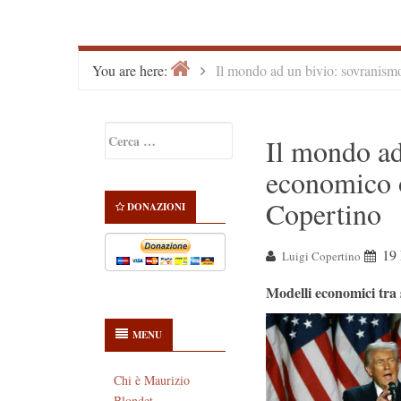
Home
>
You are here:
Il mondo ad un bivio: sovranism
Primary
Ricerca
Il mondo ad
Sidebar
per:
economico o
Copertino
DONAZIONI
19 
Luigi Copertino
Modelli economici tra 
MENU
Chi è Maurizio
Blondet