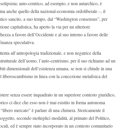
 solipsista; auto-centrico, ad esempio, e non autarchico, è
ma anche quello della nazional-economia ordoliberale –, il
ico sancito, a suo tempo, dal “Washington consensus”, per
ione capitalistica, ha aperto la via per un ulteriore
hezza a favore dell’Occidente e al suo interno a favore delle
 finanza speculativa.
ttenta all’antropologia tradizionale, e non negatrice della
e strutturale dell’uomo, l’auto-centrismo, per il suo richiamo ad un
iti dimensionali dell’esistenza umana, se non si chiude in una
 del liberoscambismo in linea con la concezione metafisica del
stere senza essere inquadrato in un superiore contesto giuridico,
storico ci dice che esso non è mai esistito in forma autonoma
i “libero mercato” è parlare di una chimera. Storicamente il
oggetto, secondo molteplici modalità, al primato del Politico,
ocali, ed è sempre stato incorporato in un contesto comunitario