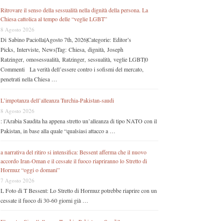
Ritrovare il senso della sessualità nella dignità della persona. La
Chiesa cattolica al tempo delle “veglie LGBT”
8 Agosto 2026
Di Sabino Paciolla|Agosto 7th, 2026|Categorie: Editor’s
Picks, Interviste, News|Tag: Chiesa, dignità, Joseph
Ratzinger, omosessualità, Ratzinger, sessualità, veglie LGBT|0
Commenti La verità dell’essere contro i sofismi del mercato,
penetrati nella Chiesa …
L’impotanza dell’alleanza Turchia-Pakistan-saudi
8 Agosto 2026
: l’Arabia Saudita ha appena stretto un’alleanza di tipo NATO con il
Pakistan, in base alla quale “qualsiasi attacco a …
a narrativa del ritiro si intensifica: Bessent afferma che il nuovo
accordo Iran-Oman e il cessate il fuoco riapriranno lo Stretto di
Hormuz “oggi o domani”
7 Agosto 2026
L Foto di T Bessent: Lo Stretto di Hormuz potrebbe riaprire con un
cessate il fuoco di 30-60 giorni già …