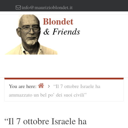
Skip
info@maurizioblondet.it
to
Blondet
content
& Friends
Home
>
You are here:
“Il 7 ottobre Israele ha
ammazzato un bel po’ dei suoi civili”
“Il 7 ottobre Israele ha