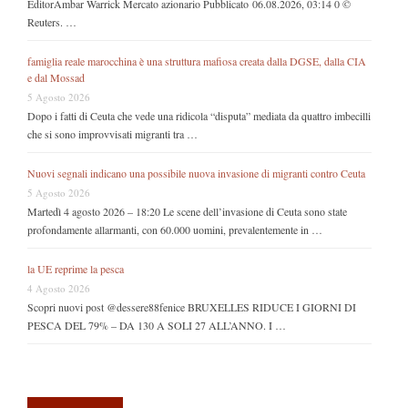
EditorAmbar Warrick Mercato azionario Pubblicato 06.08.2026, 03:14 0 ©
Reuters. …
famiglia reale marocchina è una struttura mafiosa creata dalla DGSE, dalla CIA
e dal Mossad
5 Agosto 2026
Dopo i fatti di Ceuta che vede una ridicola “disputa” mediata da quattro imbecilli
che si sono improvvisati migranti tra …
Nuovi segnali indicano una possibile nuova invasione di migranti contro Ceuta
5 Agosto 2026
Martedì 4 agosto 2026 – 18:20 Le scene dell’invasione di Ceuta sono state
profondamente allarmanti, con 60.000 uomini, prevalentemente in …
la UE reprime la pesca
4 Agosto 2026
Scopri nuovi post @dessere88fenice BRUXELLES RIDUCE I GIORNI DI
PESCA DEL 79% – DA 130 A SOLI 27 ALL’ANNO. I …