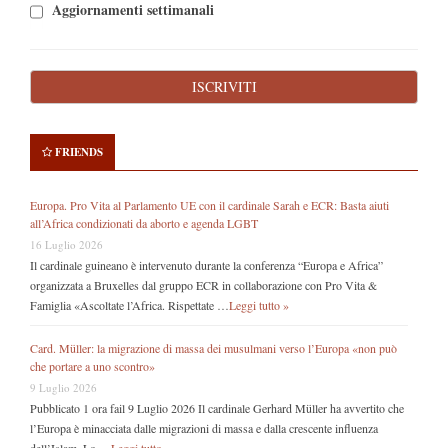
Aggiornamenti settimanali
FRIENDS
Europa. Pro Vita al Parlamento UE con il cardinale Sarah e ECR: Basta aiuti
all’Africa condizionati da aborto e agenda LGBT
16 Luglio 2026
Il cardinale guineano è intervenuto durante la conferenza “Europa e Africa”
organizzata a Bruxelles dal gruppo ECR in collaborazione con Pro Vita &
Famiglia «Ascoltate l’Africa. Rispettate …
Leggi tutto »
Card. Müller: la migrazione di massa dei musulmani verso l’Europa «non può
che portare a uno scontro»
9 Luglio 2026
Pubblicato 1 ora fail 9 Luglio 2026 Il cardinale Gerhard Müller ha avvertito che
l’Europa è minacciata dalle migrazioni di massa e dalla crescente influenza
dell’Islam. Lo …
Leggi tutto »