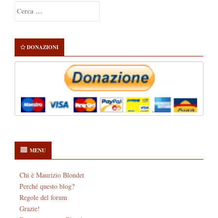
Primary
Ricerca
Sidebar
per:
DONAZIONI
MENU
Chi è Maurizio Blondet
Perché questo blog?
Regole del forum
Grazie!