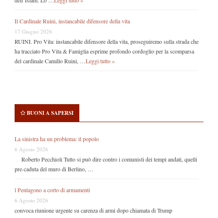
Il Cardinale Ruini, instancabile difensore della vita
17 Giugno 2026
RUINI. Pro Vita: instancabile difensore della vita, proseguiremo sulla strada che
ha tracciato Pro Vita & Famiglia esprime profondo cordoglio per la scomparsa
del cardinale Camillo Ruini, …
Leggi tutto »
BUONI A SAPERSI
La sinistra ha un problema: il popolo
6 Agosto 2026
Roberto Pecchioli Tutto si può dire contro i comunisti dei tempi andati, quelli
pre-caduta del muro di Berlino, …
l Pentagono a corto di armamenti
6 Agosto 2026
convoca riunione urgente su carenza di armi dopo chiamata di Trump