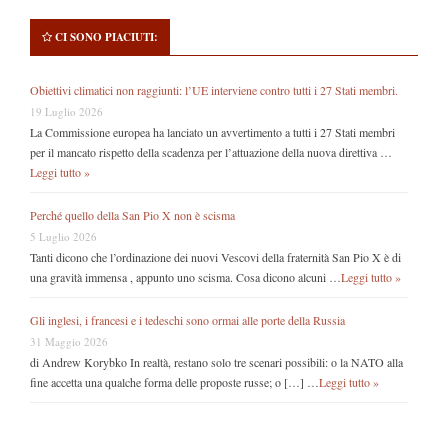
CI SONO PIACIUTI:
Obiettivi climatici non raggiunti: l’UE interviene contro tutti i 27 Stati membri.
19 Luglio 2026
La Commissione europea ha lanciato un avvertimento a tutti i 27 Stati membri
per il mancato rispetto della scadenza per l’attuazione della nuova direttiva …
Leggi tutto »
Perché quello della San Pio X non è scisma
5 Luglio 2026
Tanti dicono che l’ordinazione dei nuovi Vescovi della fraternità San Pio X è di
una gravità immensa , appunto uno scisma. Cosa dicono alcuni …
Leggi tutto »
Gli inglesi, i francesi e i tedeschi sono ormai alle porte della Russia
31 Maggio 2026
di Andrew Korybko In realtà, restano solo tre scenari possibili: o la NATO alla
fine accetta una qualche forma delle proposte russe; o […] …
Leggi tutto »
Secondary