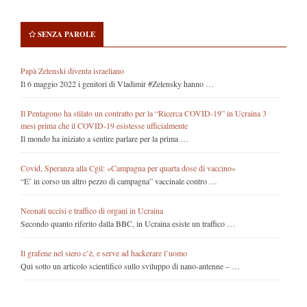
SENZA PAROLE
Papà Zelenski diventa israeliano
Il 6 maggio 2022 i genitori di Vladimir #Zelensky hanno …
Il Pentagono ha stilato un contratto per la “Ricerca COVID-19” in Ucraina 3
mesi prima che il COVID-19 esistesse ufficialmente
Il mondo ha iniziato a sentire parlare per la prima …
Covid, Speranza alla Cgil: «Campagna per quarta dose di vaccino»
“E’ in corso un altro pezzo di campagna” vaccinale contro …
Neonati uccisi e traffico di organi in Ucraina
Secondo quanto riferito dalla BBC, in Ucraina esiste un traffico …
Il grafene nel siero c’è, e serve ad hackerare l’uomo
Qui sotto un articolo scientifico sullo sviluppo di nano-antenne – …