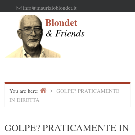
Skip
info@maurizioblondet.it
to
Blondet
content
& Friends
Home
>
You are here:
GOLPE? PRATICAMENTE
IN DIRETTA
GOLPE? PRATICAMENTE IN