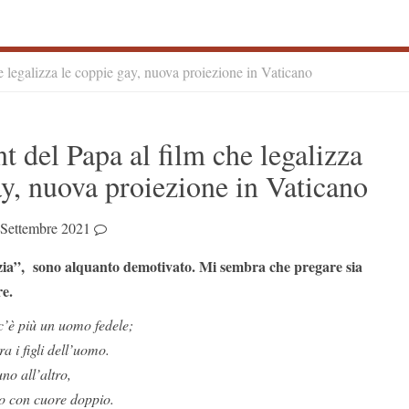
 legalizza le coppie gay, nuova proiezione in Vaticano
S
 del Papa al film che legalizza
S
ay, nuova proiezione in Vaticano
 Settembre 2021
zia”, sono alquanto demotivato. Mi sembra che pregare sia
re.
c’è più un uomo fedele;
a i figli dell’uomo.
no all’altro,
o con cuore doppio.