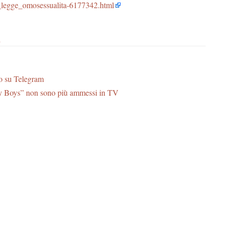
a_legge_omosessualita-6177342.html
i
o su Telegram
sy Boys” non sono più ammessi in TV