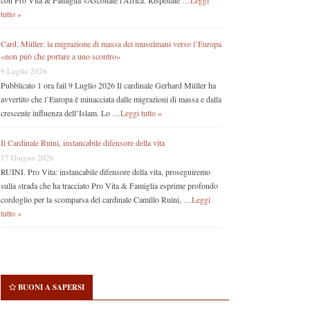
con Pro Vita & Famiglia «Ascoltate l’Africa. Rispettate …
Leggi
tutto »
Card. Müller: la migrazione di massa dei musulmani verso l’Europa
«non può che portare a uno scontro»
9 Luglio 2026
Pubblicato 1 ora fail 9 Luglio 2026 Il cardinale Gerhard Müller ha
avvertito che l’Europa è minacciata dalle migrazioni di massa e dalla
crescente influenza dell’Islam. Lo …
Leggi tutto »
Il Cardinale Ruini, instancabile difensore della vita
17 Giugno 2026
RUINI. Pro Vita: instancabile difensore della vita, proseguiremo
sulla strada che ha tracciato Pro Vita & Famiglia esprime profondo
cordoglio per la scomparsa del cardinale Camillo Ruini, …
Leggi
tutto »
BUONI A SAPERSI