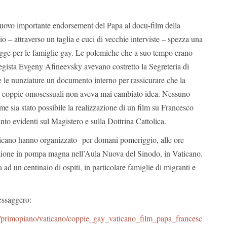
ovo importante endorsement del Papa al docu-film della
io – attraverso un taglia e cuci di vecchie interviste – spezza una
legge per le famiglie gay. Le polemiche che a suo tempo erano
 regista Evgeny Afineevsky avevano costretto la Segreteria di
te le nunziature un documento interno per rassicurare che la
le coppie omosessuali non aveva mai cambiato idea. Nessuno
e sia stato possibile la realizzazione di un film su Francesco
anto evidenti sul Magistero e sulla Dottrina Cattolica.
Vaticano hanno organizzato per domani pomeriggio, alle ore
zione in pompa magna nell’Aula Nuova del Sinodo, in Vaticano.
 ad un centinaio di ospiti, in particolare famiglie di migranti e
essaggero:
it/primopiano/vaticano/coppie_gay_vaticano_film_papa_francesc