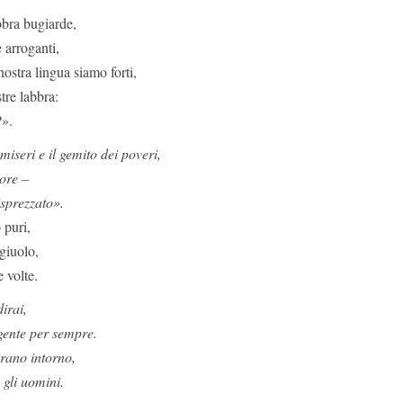
bbra bugiarde,
 arroganti,
nostra lingua siamo forti,
tre labbra:
?».
miseri e il gemito dei poveri,
nore –
isprezzato».
 puri,
ogiuolo,
e volte.
irai,
gente per sempre.
irano intorno,
 gli uomini.