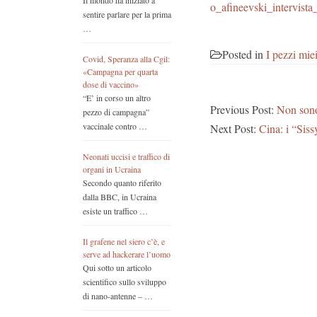
Il mondo ha iniziato a
o_afineevski_intervist
sentire parlare per la prima
…
Posted in
I pezzi mie
Covid, Speranza alla Cgil:
«Campagna per quarta
dose di vaccino»
“E’ in corso un altro
Previous Post:
Non son
pezzo di campagna”
vaccinale contro …
Next Post:
Cina: i “Sis
Neonati uccisi e traffico di
organi in Ucraina
Secondo quanto riferito
dalla BBC, in Ucraina
esiste un traffico …
Il grafene nel siero c’è, e
serve ad hackerare l’uomo
Qui sotto un articolo
scientifico sullo sviluppo
di nano-antenne – …