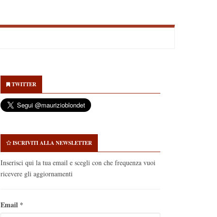
econdary
idebar
TWITTER
ISCRIVITI ALLA NEWSLETTER
Inserisci qui la tua email e scegli con che frequenza vuoi
ricevere gli aggiornamenti
Email
*