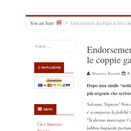
Home
>
You are here:
Endorsement del Papa al film che
Primary
Ricerca
Endorsement
Sidebar
per:
le coppie g
DONAZIONI
6
Maurizio Blondet
Dopo una simile “noti
più urgente che scrive
Salvami, Signore! Non 
MENU
è scomparsa la fedeltà tr
3
Si dicono menzogne l’u
Chi è Maurizio
labbra bugiarde parlan
Blondet