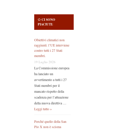
CI SONO
PIACIUTI:
Obiettivi climatici non
raggiunti: l’UE interviene
contro tutti i 27 Stati
membri.
19 Luglio 2026
La Commissione europea
ha lanciato un
avvertimento a tutti i 27
Stati membri per il
mancato rispetto della
scadenza per l’attuazione
della nuova direttiva …
Leggi tutto »
Perché quello della San
Pio X non è scisma