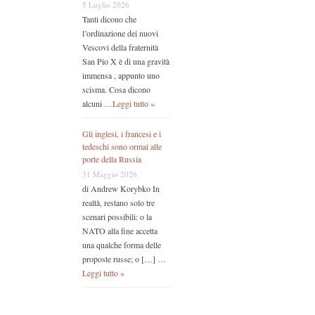
5 Luglio 2026
Tanti dicono che
l’ordinazione dei nuovi
Vescovi della fraternità
San Pio X è di una gravità
immensa , appunto uno
scisma. Cosa dicono
alcuni …
Leggi tutto »
Gli inglesi, i francesi e i
tedeschi sono ormai alle
porte della Russia
31 Maggio 2026
di Andrew Korybko In
realtà, restano solo tre
scenari possibili: o la
NATO alla fine accetta
una qualche forma delle
proposte russe; o […] …
Leggi tutto »