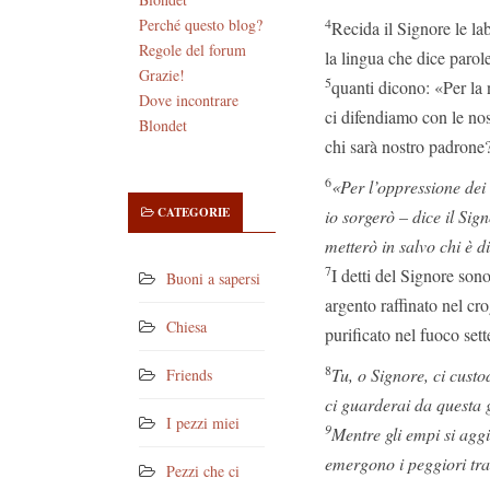
4
Perché questo blog?
Recida il Signore le la
Regole del forum
la lingua che dice parole
Grazie!
5
quanti dicono: «Per la 
Dove incontrare
ci difendiamo con le nos
Blondet
chi sarà nostro padrone
6
«Per l’oppressione dei 
CATEGORIE
io sorgerò – dice il Sig
metterò in salvo chi è d
7
I detti del Signore sono
Buoni a sapersi
argento raffinato nel cr
Chiesa
purificato nel fuoco sett
8
Tu, o Signore, ci custod
Friends
ci guarderai da questa 
I pezzi miei
9
Mentre gli empi si agg
emergono i peggiori tra
Pezzi che ci