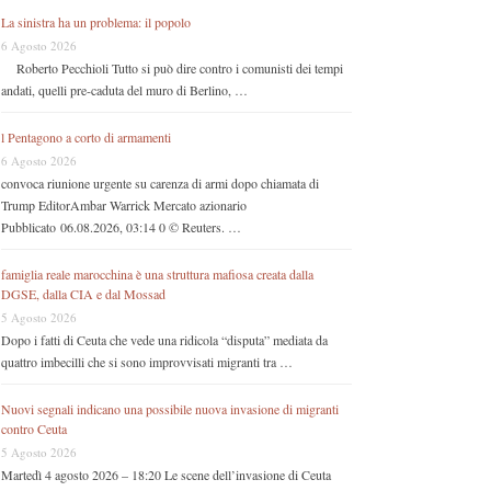
La sinistra ha un problema: il popolo
6 Agosto 2026
Roberto Pecchioli Tutto si può dire contro i comunisti dei tempi
andati, quelli pre-caduta del muro di Berlino, …
l Pentagono a corto di armamenti
6 Agosto 2026
convoca riunione urgente su carenza di armi dopo chiamata di
Trump EditorAmbar Warrick Mercato azionario
Pubblicato 06.08.2026, 03:14 0 © Reuters. …
famiglia reale marocchina è una struttura mafiosa creata dalla
DGSE, dalla CIA e dal Mossad
5 Agosto 2026
Dopo i fatti di Ceuta che vede una ridicola “disputa” mediata da
quattro imbecilli che si sono improvvisati migranti tra …
Nuovi segnali indicano una possibile nuova invasione di migranti
contro Ceuta
5 Agosto 2026
Martedì 4 agosto 2026 – 18:20 Le scene dell’invasione di Ceuta