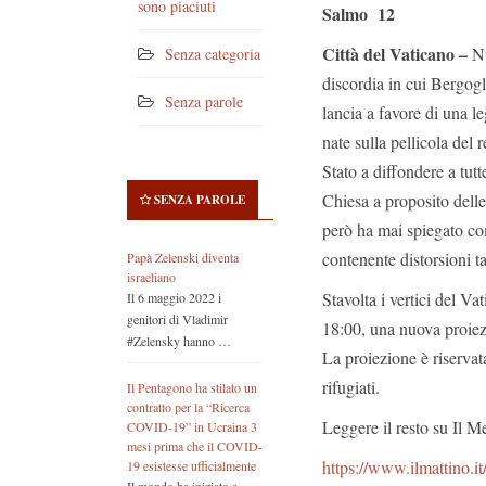
sono piaciuti
Salmo 12
Città del Vaticano –
Nu
Senza categoria
discordia in cui Bergogl
Senza parole
lancia a favore di una 
nate sulla pellicola del
Stato a diffondere a tut
Chiesa a proposito del
SENZA PAROLE
però ha mai spiegato com
contenente distorsioni t
Papà Zelenski diventa
israeliano
Stavolta i vertici del 
Il 6 maggio 2022 i
genitori di Vladimir
18:00, una nuova proie
#Zelensky hanno …
La proiezione è riservata
rifugiati.
Il Pentagono ha stilato un
contratto per la “Ricerca
Leggere il resto su Il M
COVID-19” in Ucraina 3
mesi prima che il COVID-
https://www.ilmattino.
19 esistesse ufficialmente