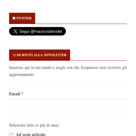
Secondary
Sidebar
TWITTER
ISCRIVITI ALLA NEWSLETTER
Inserisci qui la tua email e scegli con che frequenza vuoi ricevere gli
aggiornamenti
Email
*
Seleziona lista (o più di una):
Ad ogni articolo