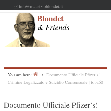
Skip
info@maurizioblondet.it
to
Blondet
content
& Friends
Home
>
You are here:
Documento Ufficiale Pfizer’s!
Crimine Legalizzato e Suicidio Consensuale | toba60
Documento Ufficiale Pfizer’s!