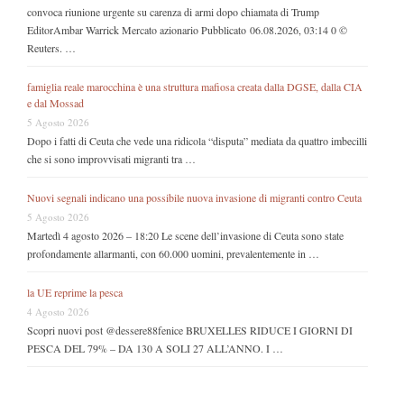
convoca riunione urgente su carenza di armi dopo chiamata di Trump
EditorAmbar Warrick Mercato azionario Pubblicato 06.08.2026, 03:14 0 ©
Reuters. …
famiglia reale marocchina è una struttura mafiosa creata dalla DGSE, dalla CIA
e dal Mossad
5 Agosto 2026
Dopo i fatti di Ceuta che vede una ridicola “disputa” mediata da quattro imbecilli
che si sono improvvisati migranti tra …
Nuovi segnali indicano una possibile nuova invasione di migranti contro Ceuta
5 Agosto 2026
Martedì 4 agosto 2026 – 18:20 Le scene dell’invasione di Ceuta sono state
profondamente allarmanti, con 60.000 uomini, prevalentemente in …
la UE reprime la pesca
4 Agosto 2026
Scopri nuovi post @dessere88fenice BRUXELLES RIDUCE I GIORNI DI
PESCA DEL 79% – DA 130 A SOLI 27 ALL’ANNO. I …