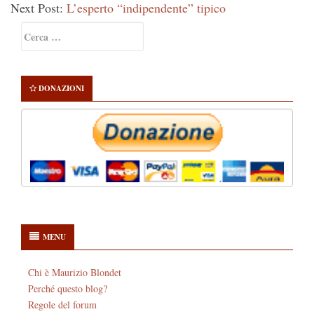
Next Post:
L’esperto “indipendente” tipico
Primary
Ricerca
Sidebar
per:
DONAZIONI
MENU
Chi è Maurizio Blondet
Perché questo blog?
Regole del forum