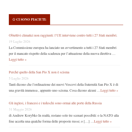
CI SONO PIACIUTI:
Obiettivi climatici non raggiunti: l’UE interviene contro tutti i 27 Stati membri.
19 Luglio 2026
La Commissione europea ha lanciato un avvertimento a tutti i 27 Stati membri
per il mancato rispetto della scadenza per l’attuazione della nuova direttiva …
Leggi tutto »
Perché quello della San Pio X non è scisma
5 Luglio 2026
Tanti dicono che l’ordinazione dei nuovi Vescovi della fraternità San Pio X è di
una gravità immensa , appunto uno scisma. Cosa dicono alcuni …
Leggi tutto »
Gli inglesi, i francesi e i tedeschi sono ormai alle porte della Russia
31 Maggio 2026
di Andrew Korybko In realtà, restano solo tre scenari possibili: o la NATO alla
fine accetta una qualche forma delle proposte russe; o […] …
Leggi tutto »