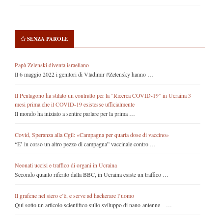
SENZA PAROLE
Papà Zelenski diventa israeliano
Il 6 maggio 2022 i genitori di Vladimir #Zelensky hanno …
Il Pentagono ha stilato un contratto per la “Ricerca COVID-19” in Ucraina 3
mesi prima che il COVID-19 esistesse ufficialmente
Il mondo ha iniziato a sentire parlare per la prima …
Covid, Speranza alla Cgil: «Campagna per quarta dose di vaccino»
“E’ in corso un altro pezzo di campagna” vaccinale contro …
Neonati uccisi e traffico di organi in Ucraina
Secondo quanto riferito dalla BBC, in Ucraina esiste un traffico …
Il grafene nel siero c’è, e serve ad hackerare l’uomo
Qui sotto un articolo scientifico sullo sviluppo di nano-antenne – …