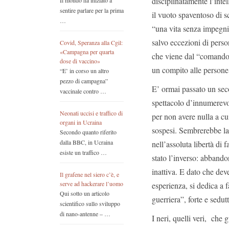
disciplinatamente l’inte
Il mondo ha iniziato a
sentire parlare per la prima
il vuoto spaventoso di s
…
“una vita senza impegni
salvo eccezioni di perso
Covid, Speranza alla Cgil:
«Campagna per quarta
che viene dal “comando”
dose di vaccino»
un compito alle persone,
“E’ in corso un altro
pezzo di campagna”
E’ ormai passato un seco
vaccinale contro …
spettacolo d’innumerevo
Neonati uccisi e traffico di
per non avere nulla a cui
organi in Ucraina
sospesi. Sembrerebbe la
Secondo quanto riferito
dalla BBC, in Ucraina
nell’assoluta libertà di f
esiste un traffico …
stato l’inverso: abbando
inattiva. E dato che dev
Il grafene nel siero c’è, e
serve ad hackerare l’uomo
esperienza, si dedica a 
Qui sotto un articolo
guerriera”, forte e sedu
scientifico sullo sviluppo
di nano-antenne – …
I neri, quelli veri, che