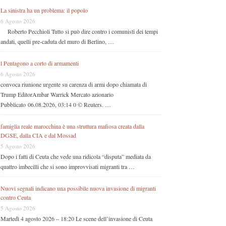
La sinistra ha un problema: il popolo
6 Agosto 2026
Roberto Pecchioli Tutto si può dire contro i comunisti dei tempi
andati, quelli pre-caduta del muro di Berlino, …
l Pentagono a corto di armamenti
6 Agosto 2026
convoca riunione urgente su carenza di armi dopo chiamata di
Trump EditorAmbar Warrick Mercato azionario
Pubblicato 06.08.2026, 03:14 0 © Reuters. …
famiglia reale marocchina è una struttura mafiosa creata dalla
DGSE, dalla CIA e dal Mossad
5 Agosto 2026
Dopo i fatti di Ceuta che vede una ridicola “disputa” mediata da
quattro imbecilli che si sono improvvisati migranti tra …
Nuovi segnali indicano una possibile nuova invasione di migranti
contro Ceuta
5 Agosto 2026
Martedì 4 agosto 2026 – 18:20 Le scene dell’invasione di Ceuta