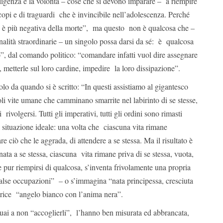
lligenza e la volontà – cose che si devono imparare – a riempire
copi e di traguardi che è invincibile nell’adolescenza. Perché
 è più negativa della morte”, ma questo non è qualcosa che –
nalità straordinarie – un singolo possa darsi da sé: è qualcosa
, dal comando politico: “comandare infatti vuol dire assegnare
 metterle sul loro cardine, impedire la loro dissipazione”.
lo da quando si è scritto: “In questi assistiamo al gigantesco
li vite umane che camminano smarrite nel labirinto di se stesse,
 rivolgersi. Tutti gli imperativi, tutti gli ordini sono rimasti
 situazione ideale: una volta che ciascuna vita rimane
are ciò che le aggrada, di attendere a se stessa. Ma il risultato è
nata a se stessa, ciascuna vita rimane priva di se stessa, vuota,
e pur riempirsi di qualcosa, s’inventa frivolamente una propria
false occupazioni” – o s’immagina “nata principessa, cresciuta
ttrice “angelo bianco con l’anima nera”.
 guai a non “accoglierli”, l’hanno ben misurata ed abbrancata,