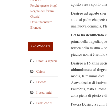
agosto aveva sporto una
Perché questo blog?
Regole del forum
Desiree ad agosto si 
Grazie!
aiuto al padre che però 
Dove incontrare
una nuova denuncia, l’ha 
Blondet
Lei lo ha denunciato
e 
prima della tragedia que
CATEGORIE
revoca della misura – co
giudice non si è sentito 
Buoni a sapersi
Desirée a 16 anni ucci
abbandonata al degra
Chiesa
media, la mamma dice: le
Friends
Aveva deciso di iscriver
l’autobus, resto a Roma
I pezzi miei
zona piena di piscio e 
Pezzi che ci
Povera Desirée a cui in 