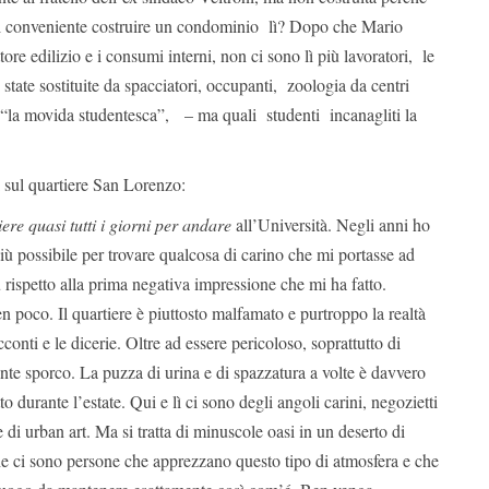
 conveniente costruire un condominio lì? Dopo che Mario
tore edilizio e i consumi interni, non ci sono lì più lavoratori, le
state sostituite da spacciatori, occupanti, zoologia da centri
o “la movida studentesca”, – ma quali studenti incanagliti la
i sul quartiere San Lorenzo:
ere quasi tutti i giorni per andare
all’Università. Negli anni ho
più possibile per trovare qualcosa di carino che mi portasse ad
 rispetto alla prima negativa impressione che mi ha fatto.
n poco. Il quartiere è piuttosto malfamato e purtroppo la realtà
conti e le dicerie. Oltre ad essere pericoloso, soprattutto di
ente sporco. La puzza di urina e di spazzatura a volte è davvero
to durante l’estate. Qui e lì ci sono degli angoli carini, negozietti
e di urban art. Ma si tratta di minuscole oasi in un deserto di
e ci sono persone che apprezzano questo tipo di atmosfera e che