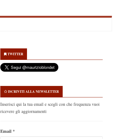
econdary
idebar
TWITTER
ISCRIVITI ALLA NEWSLETTER
Inserisci qui la tua email e scegli con che frequenza vuoi
ricevere gli aggiornamenti
Email
*