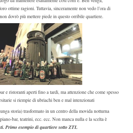
luogo da mantenere esattamente così com’é. Ben venga,
oro ottime ragioni. Tuttavia, sinceramente non vedo l’ora di
 non dovrò più mettere piede in questo orribile quartiere.
ar e ristoranti aperti fino a tardi, ma attenzione che come spesso
sitarie si riempie di ubriachi ben e mal intenzionati
unga storia) trasformato in un centro della movida notturna
piano-bar, teatrini, ecc. ecc. Non manca nulla e la scelta è
nti. Primo esempio di quartiere sotto ZTL