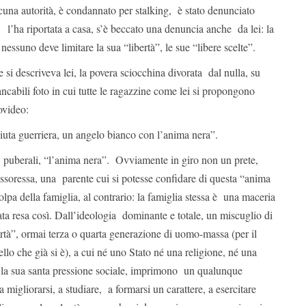
alcuna autorità, è condannato per stalking, è stato denunciato
l’ha riportata a casa, s’è beccato una denuncia anche da lei: la
nessuno deve limitare la sua “libertà”, le sue “libere scelte”.
i descriveva lei, la povera sciocchina divorata dal nulla, su
cabili foto in cui tutte le ragazzine come lei si propongono
ovideo:
iuta guerriera, un angelo bianco con l’anima nera”.
e, puberali, “l’anima nera”. Ovviamente in giro non un prete,
ssoressa, una parente cui si potesse confidare di questa “anima
lpa della famiglia, al contrario: la famiglia stessa è una maceria
ta resa così. Dall’ideologia dominante e totale, un miscuglio di
rtà”, ormai terza o quarta generazione di uomo-massa (per il
ello che già si è), a cui né uno Stato né una religione, né una
n la sua santa pressione sociale, imprimono un qualunque
 migliorarsi, a studiare, a formarsi un carattere, a esercitare