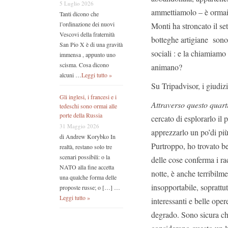
5 Luglio 2026
ammettiamolo – è ormai
Tanti dicono che
l’ordinazione dei nuovi
Monti ha stroncato il set
Vescovi della fraternità
botteghe artigiane sono 
San Pio X è di una gravità
sociali : e la chiamiam
immensa , appunto uno
scisma. Cosa dicono
animano?
alcuni …
Leggi tutto »
Su Tripadvisor, i giudiz
Gli inglesi, i francesi e i
Attraverso questo quarti
tedeschi sono ormai alle
porte della Russia
cercato di esplorarlo il 
31 Maggio 2026
apprezzarlo un po’di più
di Andrew Korybko In
Purtroppo, ho trovato be
realtà, restano solo tre
scenari possibili: o la
delle cose conferma i rac
NATO alla fine accetta
notte, è anche terribilm
una qualche forma delle
insopportabile, soprattut
proposte russe; o […] …
Leggi tutto »
interessanti e belle oper
degrado. Sono sicura ch