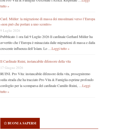
con Pro Vita & Famiglia «Ascoltate l’Africa. Rispettate …
Leggi
tutto »
Card. Müller: la migrazione di massa dei musulmani verso l’Europa
«non può che portare a uno scontro»
9 Luglio 2026
Pubblicato 1 ora fail 9 Luglio 2026 Il cardinale Gerhard Müller ha
avvertito che l’Europa è minacciata dalle migrazioni di massa e dalla
crescente influenza dell’Islam. Lo …
Leggi tutto »
Il Cardinale Ruini, instancabile difensore della vita
17 Giugno 2026
RUINI. Pro Vita: instancabile difensore della vita, proseguiremo
sulla strada che ha tracciato Pro Vita & Famiglia esprime profondo
cordoglio per la scomparsa del cardinale Camillo Ruini, …
Leggi
tutto »
BUONI A SAPERSI