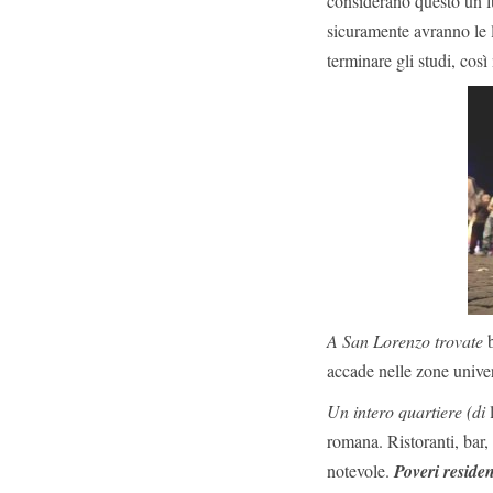
considerano questo un 
sicuramente avranno le l
terminare gli studi, così
A San Lorenzo trovate
b
accade nelle zone univer
Un intero quartiere (di
l
romana. Ristoranti, bar, 
notevole.
P
overi reside