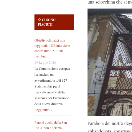
una sciocchina che si m
CI SONO
PIACIUTI:
Obiettivi climatici non
raggiunti: l’UE interviene
contro tutti i 27 Stati
membri.
19 Luglio 2026
La Commissione europea
ha lanciato un
avvertimento a tutti i 27
Stati membri per il
mancato rispetto della
scadenza per l’attuazione
della nuova direttiva …
Leggi tutto »
Parabola del nostro degr
Perché quello della San
Pio X non è scisma
abbandonata, appartenent