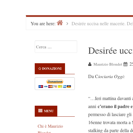
Home
>
You are here:
Desirée uccisa nelle macerie. Dell
Primary
Ricerca
Desirée ucci
Sidebar
per:
2
Maurizio Blondet
DONAZIONI
Da C
iociaria Oggi:
“…Ieri mattina davanti a
c’erano il padre e
anni
MENU
permesso di lasciare gli 
16enne trovata morta a 
Chi è Maurizio
stalking da parte della d
Blondet