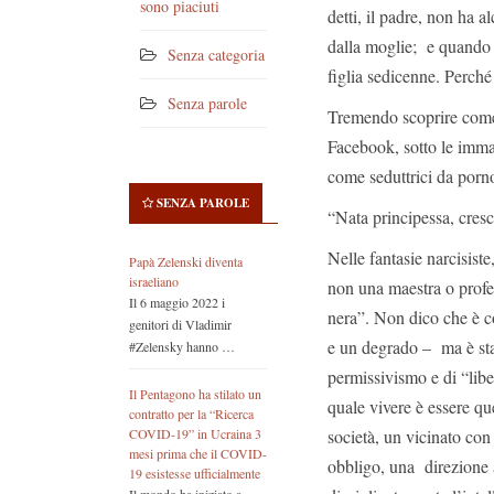
sono piaciuti
detti, il padre, non ha 
dalla moglie; e quando 
Senza categoria
figlia sedicenne. Perché 
Senza parole
Tremendo scoprire come s
Facebook, sotto le imman
come seduttrici da porn
SENZA PAROLE
“Nata principessa, cresc
Nelle fantasie narcisist
Papà Zelenski diventa
israeliano
non una maestra o profe
Il 6 maggio 2022 i
nera”. Non dico che è co
genitori di Vladimir
e un degrado – ma è sta
#Zelensky hanno …
permissivismo e di “libe
Il Pentagono ha stilato un
quale vivere è essere qu
contratto per la “Ricerca
società, un vicinato co
COVID-19” in Ucraina 3
mesi prima che il COVID-
obbligo, una direzione a
19 esistesse ufficialmente