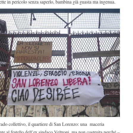
ette in pericolo senza saperlo, bambina già guasta ma ingenua.
ado collettivo, il quartiere di San Lorenzo: una maceria
e al fratello dell’ex sindaco Veltroni, ma non costruita perché –