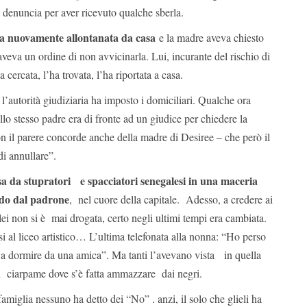
 denuncia per aver ricevuto qualche sberla.
era nuovamente allontanata da casa
e la madre aveva chiesto
aveva un ordine di non avvicinarla. Lui, incurante del rischio di
cercata, l’ha trovata, l’ha riportata a casa.
l’autorità giudiziaria ha imposto i domiciliari. Qualche ora
llo stesso padre era di fronte ad un giudice per chiedere la
n il parere concorde anche della madre di Desiree – che però il
di annullare”.
sa da stupratori e spacciatori senegalesi in una maceria
do dal padrone
, nel cuore della capitale. Adesso, a credere ai
i non si è mai drogata, certo negli ultimi tempi era cambiata.
si al liceo artistico… L’ultima telefonata alla nonna: “Ho perso
 a dormire da una amica”. Ma tanti l’avevano vista in quella
di ciarpame dove s’è fatta ammazzare dai negri.
famiglia nessuno ha detto dei “No” . anzi, il solo che glieli ha