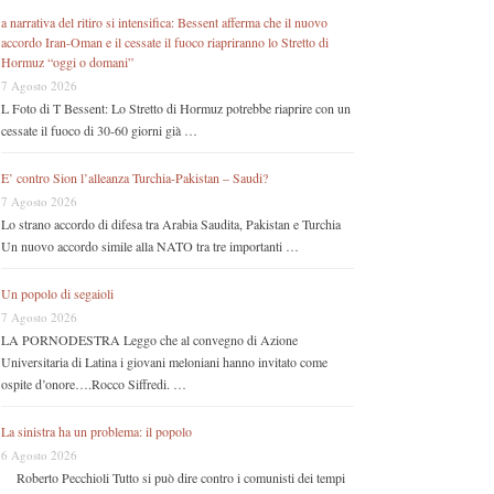
a narrativa del ritiro si intensifica: Bessent afferma che il nuovo
accordo Iran-Oman e il cessate il fuoco riapriranno lo Stretto di
Hormuz “oggi o domani”
7 Agosto 2026
L Foto di T Bessent: Lo Stretto di Hormuz potrebbe riaprire con un
cessate il fuoco di 30-60 giorni già …
E’ contro Sion l’alleanza Turchia-Pakistan – Saudi?
7 Agosto 2026
Lo strano accordo di difesa tra Arabia Saudita, Pakistan e Turchia
Un nuovo accordo simile alla NATO tra tre importanti …
Un popolo di segaioli
7 Agosto 2026
LA PORNODESTRA Leggo che al convegno di Azione
Universitaria di Latina i giovani meloniani hanno invitato come
ospite d’onore….Rocco Siffredi. …
La sinistra ha un problema: il popolo
6 Agosto 2026
Roberto Pecchioli Tutto si può dire contro i comunisti dei tempi