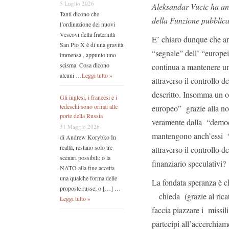
5 Luglio 2026
Aleksandar Vucic ha ann
Tanti dicono che
della Funzione pubblica
l’ordinazione dei nuovi
Vescovi della fraternità
E’ chiaro dunque che a
San Pio X è di una gravità
“segnale” dell’ “europe
immensa , appunto uno
scisma. Cosa dicono
continua a mantenere un f
alcuni …
Leggi tutto »
attraverso il controllo d
descritto. Insomma un ol
Gli inglesi, i francesi e i
tedeschi sono ormai alle
europeo” grazie alla nom
porte della Russia
veramente dalla “democ
31 Maggio 2026
mantengono anch’essi “un
di Andrew Korybko In
realtà, restano solo tre
attraverso il controllo d
scenari possibili: o la
finanziario speculativi?
NATO alla fine accetta
una qualche forma delle
La fondata speranza è ch
proposte russe; o […] …
chieda (grazie al ricat
Leggi tutto »
faccia piazzare i missil
partecipi all’accerchia