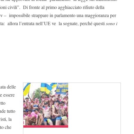
ioni civili”. Di fronte al primo agghiacciato rifiuto della
ev – impossibile strappare in parlamento una maggioranza per
tata: allora l’entrata nell’UE ve la sognate, perché questi
sono i
ata delle
e essere
tto
nde tutto
sti, la
to che