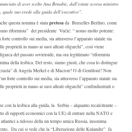
unciato di aver scelto Ana Brnabic, dall’estate scorsa ministro
, quale suo erede alla guida dell’esecutivo”.
pretesa
nche questa nomina è stata
da Bruxelles Berlino, come
ismo riformista” dei presidente Vučić: “ uomo molto potente:
orte controllo sui media, sia attraverso l’apparato statale sia
elle proprietà in mano ai suoi alleati oligarchi”, così viene
igarca del passato sovietoide, ma ora legittimato “riformista
ina della lesbica. Del resto, siamo giusti, che cosa lo distingue
razia” di Angela Merkel e di Macron? O di Gentiloni? Non
 forte controllo sui media, sia attraverso l’apparato statale sia
elle proprietà in mano ai suoi alleati oligarchi” confindustriali o
e con la lesbica alla guida, la Serbia – alquanto recalcitrante –
to di rapporti economici con la UE) di entrare nella NATO e
i atlantici a ridosso della un tempo amica Russia, insomma
mento. Da cui si vede che la “Liberazione delle Kulandre” fa