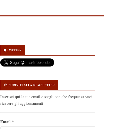
econdary
idebar
TWITTER
ISCRIVITI ALLA NEWSLETTER
Inserisci qui la tua email e scegli con che frequenza vuoi
ricevere gli aggiornamenti
Email
*