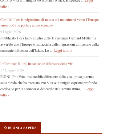
con Pro Vita & Famiglia «Ascoltate l’Africa. Rispettate …
Leggi
tutto »
Card. Müller: la migrazione di massa dei musulmani verso l’Europa
«non può che portare a uno scontro»
9 Luglio 2026
Pubblicato 1 ora fail 9 Luglio 2026 Il cardinale Gerhard Müller ha
avvertito che l’Europa è minacciata dalle migrazioni di massa e dalla
crescente influenza dell’Islam. Lo …
Leggi tutto »
Il Cardinale Ruini, instancabile difensore della vita
17 Giugno 2026
RUINI. Pro Vita: instancabile difensore della vita, proseguiremo
sulla strada che ha tracciato Pro Vita & Famiglia esprime profondo
cordoglio per la scomparsa del cardinale Camillo Ruini, …
Leggi
tutto »
BUONI A SAPERSI