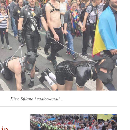
Kiev. Sfilano i sadico-anali…
in