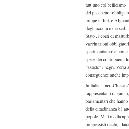
tutt’uno col bellicismo 
del pacchetto obbligator
truppe in Irak e Afghani
degli ucraini e dei serbi
Stato , i corsi di mastu
vaccinazioni obbligatorie
sperimentiamo; e non si
spese dei contribuenti loc
“assiste” i negri. Verrà 
conseguenze anche impre
In Italia la neo-Chiesa s
rappresentanti oligarchi,
parlamentari che hanno 
della cittadinanza è l’at
popolo. Ma i media appl
progressisti ricchi, i la