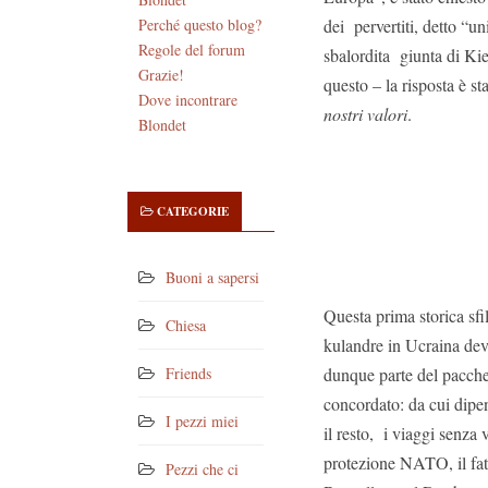
dei pervertiti, detto “un
Perché questo blog?
Regole del forum
sbalordita giunta di Ki
Grazie!
questo – la risposta è s
Dove incontrare
nostri valori
.
Blondet
CATEGORIE
Buoni a sapersi
Questa prima storica sfil
Chiesa
kulandre in Ucraina dev
dunque parte del pacche
Friends
concordato: da cui dipe
I pezzi miei
il resto, i viaggi senza vi
protezione NATO, il fat
Pezzi che ci