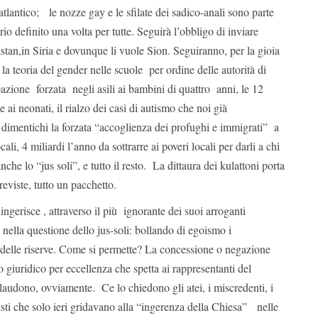
atlantico; le nozze gay e le sfilate dei sadico-anali sono parte
io definito una volta per tutte. Seguirà l’obbligo di inviare
stan,in Siria e dovunque li vuole Sion. Seguiranno, per la gioia
, la teoria del gender nelle scuole per ordine delle autorità di
rbazione forzata negli asili ai bambini di quattro anni, le 12
 ai neonati, il rialzo dei casi di autismo che noi già
 dimentichi la forzata “accoglienza dei profughi e immigrati” a
ali, 4 miliardi l’anno da sottrarre ai poveri locali per darli a chi
anche lo “jus soli”, e tutto il resto. La dittaura dei kulattoni porta
viste, tutto un pacchetto.
’ingerisce , attraverso il più ignorante dei suoi arroganti
 nella questione dello jus-soli: bollando di egoismo i
delle riserve. Come si permette? La concessione o negazione
to giuridico per eccellenza che spetta ai rappresentanti del
audono, ovviamente. Ce lo chiedono gli atei, i miscredenti, i
icisti che solo ieri gridavano alla “ingerenza della Chiesa” nelle