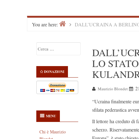
Home
>
You are here:
DALL’UCRAINA A BERLIN
Primary
Ricerca
DALL’UCR
Sidebar
per:
LO STATO
KULAND
DONAZIONI
2
Maurizio Blondet
“Ucraina finalmente eur
sfilata pederastica avve
MENU
Il lettore ha creduto di
scherzo. Riservatamente,
Chi è Maurizio
Europa”, è stato chiest
Blondet