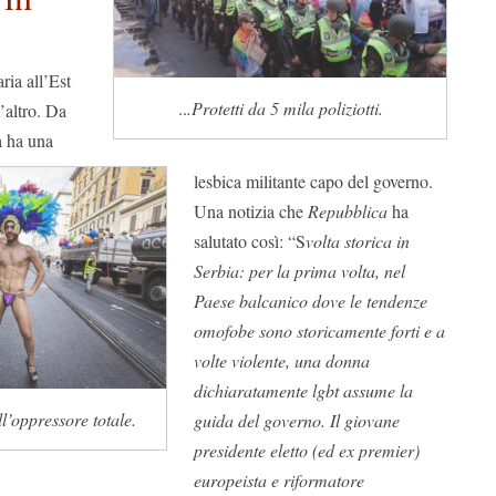
aria all’Est
..
.Protetti da 5 mila poliziotti.
’altro. Da
a ha una
lesbica militante capo del governo.
Una notizia che
Repubblica
ha
salutato così: “S
volta storica in
Serbia: per la prima volta, nel
Paese balcanico dove le tendenze
omofobe sono storicamente forti e a
volte violente, una donna
dichiaratamente lgbt assume la
l’oppressore totale.
guida del governo. Il giovane
presidente eletto (ed ex premier)
europeista e riformatore