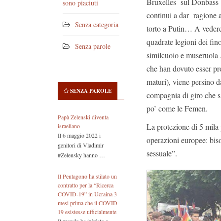
Bruxelles sul Donbass
sono piaciuti
continui a dar ragione 
Senza categoria
torto a Putin… A vedere
quadrate legioni dei fino
Senza parole
similcuoio e museruola , 
che han dovuto esser pro
maturi), viene persino 
SENZA PAROLE
compagnia di giro che s
po’ come le Femen.
Papà Zelenski diventa
La protezione di 5 mila p
israeliano
Il 6 maggio 2022 i
operazioni europee: biso
genitori di Vladimir
sessuale”.
#Zelensky hanno …
Il Pentagono ha stilato un
contratto per la “Ricerca
COVID-19” in Ucraina 3
mesi prima che il COVID-
19 esistesse ufficialmente