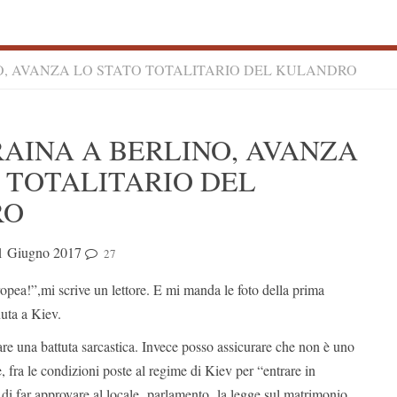
O, AVANZA LO STATO TOTALITARIO DEL KULANDRO
S
AINA A BERLINO, AVANZA
S
 TOTALITARIO DEL
RO
1 Giugno 2017
27
opea!”,mi scrive un lettore. E mi manda le foto della prima
nuta a Kiev.
 fare una battuta sarcastica. Invece posso assicurare che non è uno
 fra le condizioni poste al regime di Kiev per “entrare in
o di far approvare al locale parlamento la legge sul matrimonio