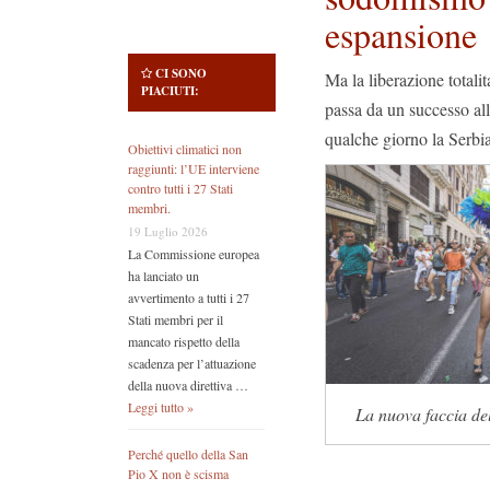
espansione
CI SONO
Ma la liberazione totalit
PIACIUTI:
passa da un successo all
qualche giorno la Serbi
Obiettivi climatici non
raggiunti: l’UE interviene
contro tutti i 27 Stati
membri.
19 Luglio 2026
La Commissione europea
ha lanciato un
avvertimento a tutti i 27
Stati membri per il
mancato rispetto della
scadenza per l’attuazione
della nuova direttiva …
Leggi tutto »
La nuova faccia del
Perché quello della San
Pio X non è scisma