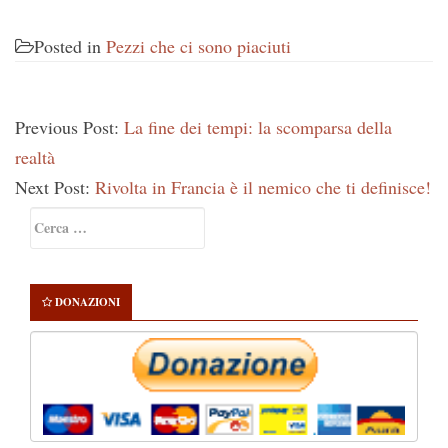
Posted in
Pezzi che ci sono piaciuti
Previous Post:
La fine dei tempi: la scomparsa della
realtà
Next Post:
Rivolta in Francia è il nemico che ti definisce!
Primary
Ricerca
Sidebar
per:
DONAZIONI