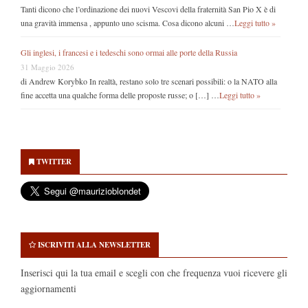
Tanti dicono che l’ordinazione dei nuovi Vescovi della fraternità San Pio X è di
una gravità immensa , appunto uno scisma. Cosa dicono alcuni …
Leggi tutto »
Gli inglesi, i francesi e i tedeschi sono ormai alle porte della Russia
31 Maggio 2026
di Andrew Korybko In realtà, restano solo tre scenari possibili: o la NATO alla
fine accetta una qualche forma delle proposte russe; o […] …
Leggi tutto »
Secondary
Sidebar
TWITTER
ISCRIVITI ALLA NEWSLETTER
Inserisci qui la tua email e scegli con che frequenza vuoi ricevere gli
aggiornamenti