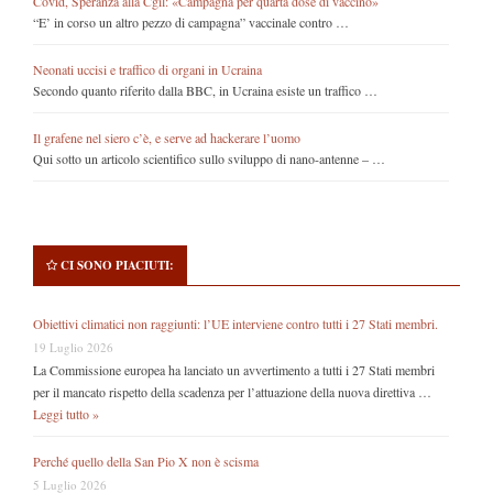
Covid, Speranza alla Cgil: «Campagna per quarta dose di vaccino»
“E’ in corso un altro pezzo di campagna” vaccinale contro …
Neonati uccisi e traffico di organi in Ucraina
Secondo quanto riferito dalla BBC, in Ucraina esiste un traffico …
Il grafene nel siero c’è, e serve ad hackerare l’uomo
Qui sotto un articolo scientifico sullo sviluppo di nano-antenne – …
CI SONO PIACIUTI:
Obiettivi climatici non raggiunti: l’UE interviene contro tutti i 27 Stati membri.
19 Luglio 2026
La Commissione europea ha lanciato un avvertimento a tutti i 27 Stati membri
per il mancato rispetto della scadenza per l’attuazione della nuova direttiva …
Leggi tutto »
Perché quello della San Pio X non è scisma
5 Luglio 2026