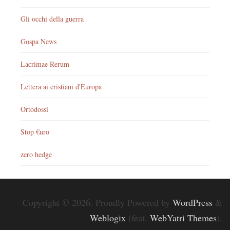
Gli occhi della guerra
Gospa News
Lacrimae Rerum
Lettera ai cristiani d'Europa
Ortodossi
Stop €uro
zero hedge
Copyright © 2026. Proudly Powered by
WordPress
&
Weblogix
(feat.
WebYatri Themes
).