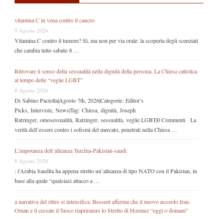
vitamina C in vena contro il cancro
9 Agosto 2026
Vitamina C contro il tumore? Sì, ma non per via orale: la scoperta degli scenziati
che cambia tutto sabato 8 …
Ritrovare il senso della sessualità nella dignità della persona. La Chiesa cattolica
al tempo delle “veglie LGBT”
8 Agosto 2026
Di Sabino Paciolla|Agosto 7th, 2026|Categorie: Editor’s
Picks, Interviste, News|Tag: Chiesa, dignità, Joseph
Ratzinger, omosessualità, Ratzinger, sessualità, veglie LGBT|0 Commenti La
verità dell’essere contro i sofismi del mercato, penetrati nella Chiesa …
L’impotanza dell’alleanza Turchia-Pakistan-saudi
8 Agosto 2026
: l’Arabia Saudita ha appena stretto un’alleanza di tipo NATO con il Pakistan, in
base alla quale “qualsiasi attacco a …
a narrativa del ritiro si intensifica: Bessent afferma che il nuovo accordo Iran-
Oman e il cessate il fuoco riapriranno lo Stretto di Hormuz “oggi o domani”