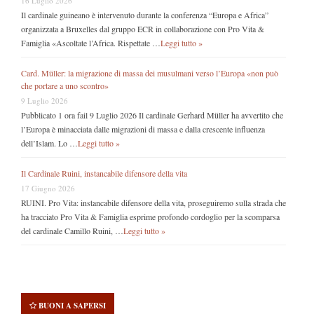
16 Luglio 2026
Il cardinale guineano è intervenuto durante la conferenza “Europa e Africa”
organizzata a Bruxelles dal gruppo ECR in collaborazione con Pro Vita &
Famiglia «Ascoltate l’Africa. Rispettate …
Leggi tutto »
Card. Müller: la migrazione di massa dei musulmani verso l’Europa «non può
che portare a uno scontro»
9 Luglio 2026
Pubblicato 1 ora fail 9 Luglio 2026 Il cardinale Gerhard Müller ha avvertito che
l’Europa è minacciata dalle migrazioni di massa e dalla crescente influenza
dell’Islam. Lo …
Leggi tutto »
Il Cardinale Ruini, instancabile difensore della vita
17 Giugno 2026
RUINI. Pro Vita: instancabile difensore della vita, proseguiremo sulla strada che
ha tracciato Pro Vita & Famiglia esprime profondo cordoglio per la scomparsa
del cardinale Camillo Ruini, …
Leggi tutto »
BUONI A SAPERSI