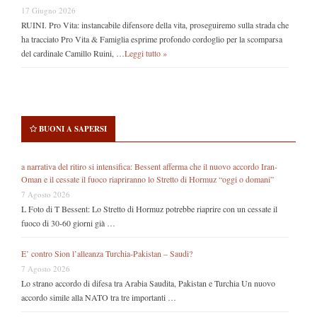
17 Giugno 2026
RUINI. Pro Vita: instancabile difensore della vita, proseguiremo sulla strada che
ha tracciato Pro Vita & Famiglia esprime profondo cordoglio per la scomparsa
del cardinale Camillo Ruini, …
Leggi tutto »
BUONI A SAPERSI
a narrativa del ritiro si intensifica: Bessent afferma che il nuovo accordo Iran-
Oman e il cessate il fuoco riapriranno lo Stretto di Hormuz “oggi o domani”
7 Agosto 2026
L Foto di T Bessent: Lo Stretto di Hormuz potrebbe riaprire con un cessate il
fuoco di 30-60 giorni già …
E’ contro Sion l’alleanza Turchia-Pakistan – Saudi?
7 Agosto 2026
Lo strano accordo di difesa tra Arabia Saudita, Pakistan e Turchia Un nuovo
accordo simile alla NATO tra tre importanti …