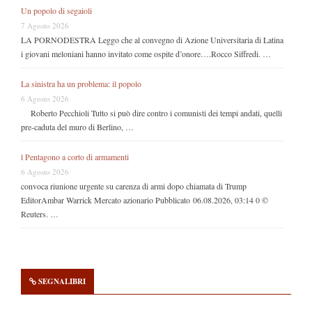
Un popolo di segaioli
7 Agosto 2026
LA PORNODESTRA Leggo che al convegno di Azione Universitaria di Latina
i giovani meloniani hanno invitato come ospite d’onore….Rocco Siffredi. …
La sinistra ha un problema: il popolo
6 Agosto 2026
Roberto Pecchioli Tutto si può dire contro i comunisti dei tempi andati, quelli
pre-caduta del muro di Berlino, …
l Pentagono a corto di armamenti
6 Agosto 2026
convoca riunione urgente su carenza di armi dopo chiamata di Trump
EditorAmbar Warrick Mercato azionario Pubblicato 06.08.2026, 03:14 0 ©
Reuters. …
SEGNALIBRI