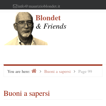
Skip
info@maurizioblondet.it
to
Blondet
content
& Friends
Home
>
>
You are here:
Buoni a sapersi
Page 99
Buoni a sapersi