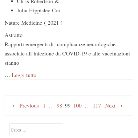
Chris Robertson &
Julia Hippisley-Cox
Nature Medicine ( 2021 )
Astratto
Rapporti emergenti di complicanze neurologiche
associate all’infezione da COVID-19 e alle vaccinazioni
stanno
…
Leggi tutto
← Previous
1
…
98
99
100
…
117
Next →
Primary
Ricerca
Sidebar
per: