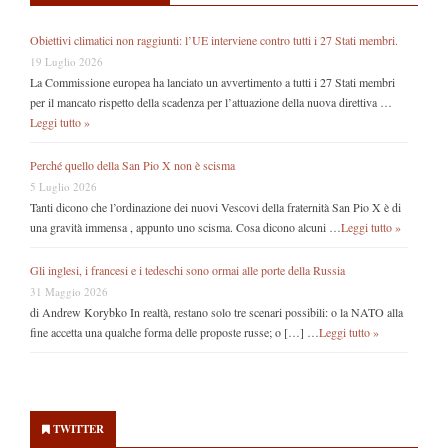
Obiettivi climatici non raggiunti: l’UE interviene contro tutti i 27 Stati membri.
19 Luglio 2026
La Commissione europea ha lanciato un avvertimento a tutti i 27 Stati membri
per il mancato rispetto della scadenza per l’attuazione della nuova direttiva …
Leggi tutto »
Perché quello della San Pio X non è scisma
5 Luglio 2026
Tanti dicono che l’ordinazione dei nuovi Vescovi della fraternità San Pio X è di
una gravità immensa , appunto uno scisma. Cosa dicono alcuni …
Leggi tutto »
Gli inglesi, i francesi e i tedeschi sono ormai alle porte della Russia
31 Maggio 2026
di Andrew Korybko In realtà, restano solo tre scenari possibili: o la NATO alla
fine accetta una qualche forma delle proposte russe; o […] …
Leggi tutto »
Secondary
Sidebar
TWITTER