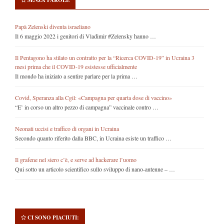
Papà Zelenski diventa israeliano
Il 6 maggio 2022 i genitori di Vladimir #Zelensky hanno …
Il Pentagono ha stilato un contratto per la “Ricerca COVID-19” in Ucraina 3
mesi prima che il COVID-19 esistesse ufficialmente
Il mondo ha iniziato a sentire parlare per la prima …
Covid, Speranza alla Cgil: «Campagna per quarta dose di vaccino»
“E’ in corso un altro pezzo di campagna” vaccinale contro …
Neonati uccisi e traffico di organi in Ucraina
Secondo quanto riferito dalla BBC, in Ucraina esiste un traffico …
Il grafene nel siero c’è, e serve ad hackerare l’uomo
Qui sotto un articolo scientifico sullo sviluppo di nano-antenne – …
CI SONO PIACIUTI: