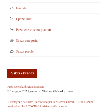
Friends
I pezzi miei
Pezzi che ci sono piaciuti
Senza categoria
Senza parole
SENZA PAROLE
Papà Zelenski diventa israeliano
Il 6 maggio 2022 i genitori di Vladimir #Zelensky hanno …
Il Pentagono ha stilato un contratto per la “Ricerca COVID-19” in Ucraina 3
mesi prima che il COVID-19 esistesse ufficialmente