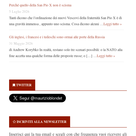
Perché quello della San Pio X non è scisma
5 Luglio 2026
Tanti dicono che l’ordinazione dei nuovi Vescovi della fraternità San Pio X è di
una gravità immensa , appunto uno scisma. Cosa dicono alcuni …
Leggi tutto »
Gli inglesi, i francesi e i tedeschi sono ormai alle porte della Russia
31 Maggio 2026
di Andrew Korybko In realtà, restano solo tre scenari possibili: o la NATO alla
fine accetta una qualche forma delle proposte russe; o […] …
Leggi tutto »
Secondary
Sidebar
TWITTER
ISCRIVITI ALLA NEWSLETTER
Inserisci qui la tua email e scegli con che frequenza vuoi ricevere gli