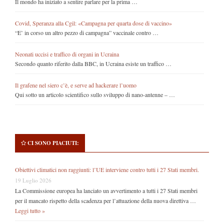
Il mondo ha iniziato a sentire parlare per la prima …
Covid, Speranza alla Cgil: «Campagna per quarta dose di vaccino»
“E’ in corso un altro pezzo di campagna” vaccinale contro …
Neonati uccisi e traffico di organi in Ucraina
Secondo quanto riferito dalla BBC, in Ucraina esiste un traffico …
Il grafene nel siero c’è, e serve ad hackerare l’uomo
Qui sotto un articolo scientifico sullo sviluppo di nano-antenne – …
CI SONO PIACIUTI:
Obiettivi climatici non raggiunti: l’UE interviene contro tutti i 27 Stati membri.
19 Luglio 2026
La Commissione europea ha lanciato un avvertimento a tutti i 27 Stati membri
per il mancato rispetto della scadenza per l’attuazione della nuova direttiva …
Leggi tutto »