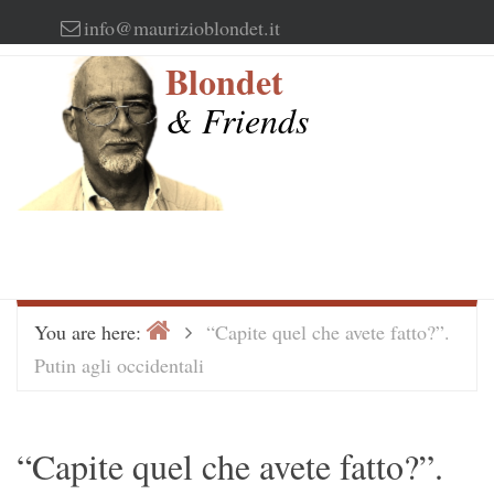
Skip
info@maurizioblondet.it
to
Blondet
content
& Friends
Home
>
You are here:
“Capite quel che avete fatto?”.
Putin agli occidentali
“Capite quel che avete fatto?”.