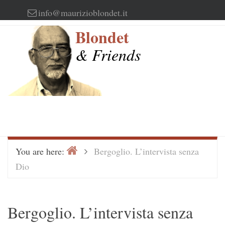
Skip
info@maurizioblondet.it
to
Blondet
content
& Friends
Home
>
You are here:
Bergoglio. L’intervista senza
Dio
Bergoglio. L’intervista senza