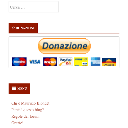
Primary
Ricerca
Sidebar
per:
DONAZIONI
MENU
Chi è Maurizio Blondet
Perché questo blog?
Regole del forum
Grazie!