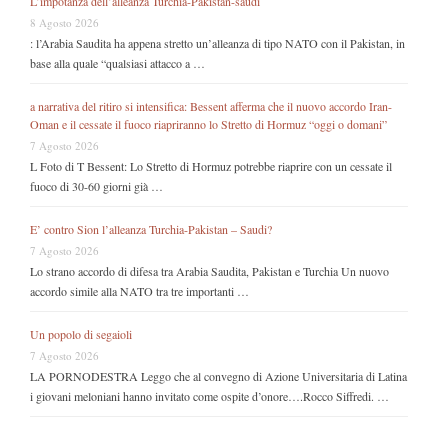
L’impotanza dell’alleanza Turchia-Pakistan-saudi
8 Agosto 2026
: l’Arabia Saudita ha appena stretto un’alleanza di tipo NATO con il Pakistan, in
base alla quale “qualsiasi attacco a …
a narrativa del ritiro si intensifica: Bessent afferma che il nuovo accordo Iran-
Oman e il cessate il fuoco riapriranno lo Stretto di Hormuz “oggi o domani”
7 Agosto 2026
L Foto di T Bessent: Lo Stretto di Hormuz potrebbe riaprire con un cessate il
fuoco di 30-60 giorni già …
E’ contro Sion l’alleanza Turchia-Pakistan – Saudi?
7 Agosto 2026
Lo strano accordo di difesa tra Arabia Saudita, Pakistan e Turchia Un nuovo
accordo simile alla NATO tra tre importanti …
Un popolo di segaioli
7 Agosto 2026
LA PORNODESTRA Leggo che al convegno di Azione Universitaria di Latina
i giovani meloniani hanno invitato come ospite d’onore….Rocco Siffredi. …