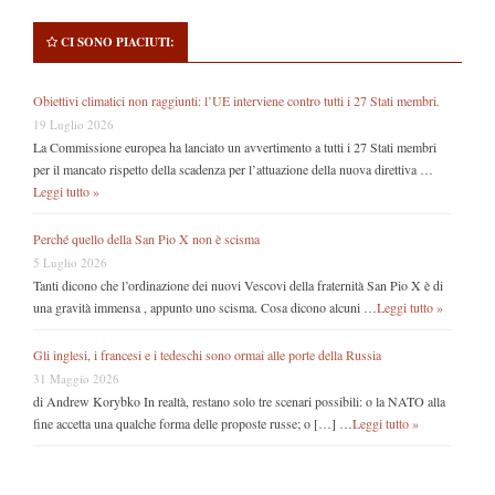
CI SONO PIACIUTI:
Obiettivi climatici non raggiunti: l’UE interviene contro tutti i 27 Stati membri.
19 Luglio 2026
La Commissione europea ha lanciato un avvertimento a tutti i 27 Stati membri
per il mancato rispetto della scadenza per l’attuazione della nuova direttiva …
Leggi tutto »
Perché quello della San Pio X non è scisma
5 Luglio 2026
Tanti dicono che l’ordinazione dei nuovi Vescovi della fraternità San Pio X è di
una gravità immensa , appunto uno scisma. Cosa dicono alcuni …
Leggi tutto »
Gli inglesi, i francesi e i tedeschi sono ormai alle porte della Russia
31 Maggio 2026
di Andrew Korybko In realtà, restano solo tre scenari possibili: o la NATO alla
fine accetta una qualche forma delle proposte russe; o […] …
Leggi tutto »