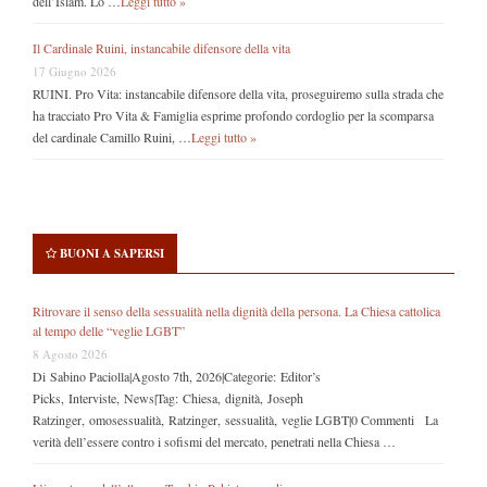
dell’Islam. Lo …
Leggi tutto »
Il Cardinale Ruini, instancabile difensore della vita
17 Giugno 2026
RUINI. Pro Vita: instancabile difensore della vita, proseguiremo sulla strada che
ha tracciato Pro Vita & Famiglia esprime profondo cordoglio per la scomparsa
del cardinale Camillo Ruini, …
Leggi tutto »
BUONI A SAPERSI
Ritrovare il senso della sessualità nella dignità della persona. La Chiesa cattolica
al tempo delle “veglie LGBT”
8 Agosto 2026
Di Sabino Paciolla|Agosto 7th, 2026|Categorie: Editor’s
Picks, Interviste, News|Tag: Chiesa, dignità, Joseph
Ratzinger, omosessualità, Ratzinger, sessualità, veglie LGBT|0 Commenti La
verità dell’essere contro i sofismi del mercato, penetrati nella Chiesa …