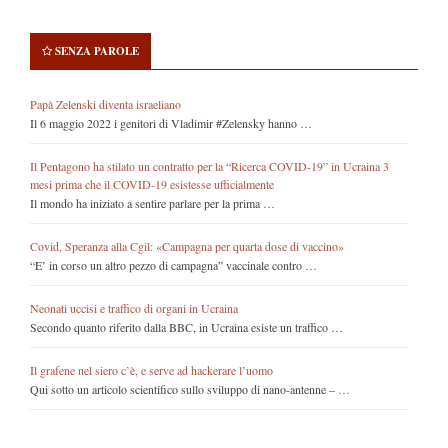
SENZA PAROLE
Papà Zelenski diventa israeliano
Il 6 maggio 2022 i genitori di Vladimir #Zelensky hanno …
Il Pentagono ha stilato un contratto per la “Ricerca COVID-19” in Ucraina 3
mesi prima che il COVID-19 esistesse ufficialmente
Il mondo ha iniziato a sentire parlare per la prima …
Covid, Speranza alla Cgil: «Campagna per quarta dose di vaccino»
“E’ in corso un altro pezzo di campagna” vaccinale contro …
Neonati uccisi e traffico di organi in Ucraina
Secondo quanto riferito dalla BBC, in Ucraina esiste un traffico …
Il grafene nel siero c’è, e serve ad hackerare l’uomo
Qui sotto un articolo scientifico sullo sviluppo di nano-antenne – …