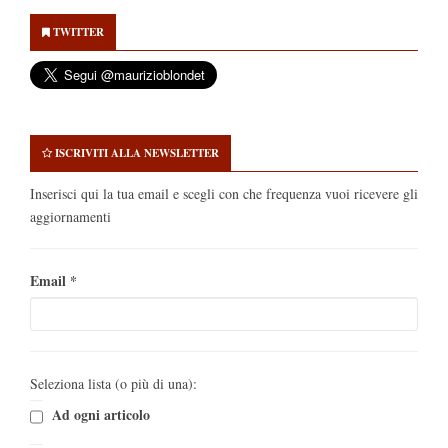
Secondary
Sidebar
TWITTER
ISCRIVITI ALLA NEWSLETTER
Inserisci qui la tua email e scegli con che frequenza vuoi ricevere gli
aggiornamenti
Email
*
Seleziona lista (o più di una):
Ad ogni articolo