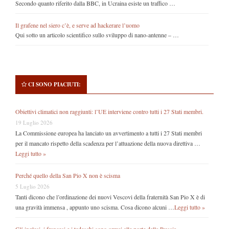
Secondo quanto riferito dalla BBC, in Ucraina esiste un traffico …
Il grafene nel siero c’è, e serve ad hackerare l’uomo
Qui sotto un articolo scientifico sullo sviluppo di nano-antenne – …
CI SONO PIACIUTI:
Obiettivi climatici non raggiunti: l’UE interviene contro tutti i 27 Stati membri.
19 Luglio 2026
La Commissione europea ha lanciato un avvertimento a tutti i 27 Stati membri
per il mancato rispetto della scadenza per l’attuazione della nuova direttiva …
Leggi tutto »
Perché quello della San Pio X non è scisma
5 Luglio 2026
Tanti dicono che l’ordinazione dei nuovi Vescovi della fraternità San Pio X è di
una gravità immensa , appunto uno scisma. Cosa dicono alcuni …
Leggi tutto »
Gli inglesi, i francesi e i tedeschi sono ormai alle porte della Russia