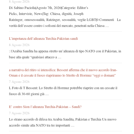
8 Agosto 2026
Di Sabino Paciolla|Agosto 7th, 2026|Categorie: Editor’s
Picks, Interviste, News|Tag: Chiesa, dignità, Joseph
Ratzinger, omosessualità, Ratzinger, sessualità, veglie LGBT|0 Commenti La
verità dell’essere contro i sofismi del mercato, penetrati nella Chiesa …
L’impotanza dell’alleanza Turchia-Pakistan-saudi
8 Agosto 2026
: l’Arabia Saudita ha appena stretto un’alleanza di tipo NATO con il Pakistan, in
base alla quale “qualsiasi attacco a …
a narrativa del ritiro si intensifica: Bessent afferma che il nuovo accordo Iran-
Oman e il cessate il fuoco riapriranno lo Stretto di Hormuz “oggi o domani”
7 Agosto 2026
L Foto di T Bessent: Lo Stretto di Hormuz potrebbe riaprire con un cessate il
fuoco di 30-60 giorni già …
E’ contro Sion l’alleanza Turchia-Pakistan – Saudi?
7 Agosto 2026
Lo strano accordo di difesa tra Arabia Saudita, Pakistan e Turchia Un nuovo
accordo simile alla NATO tra tre importanti …