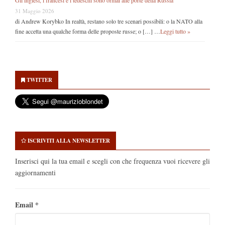
31 Maggio 2026
di Andrew Korybko In realtà, restano solo tre scenari possibili: o la NATO alla
fine accetta una qualche forma delle proposte russe; o […] …
Leggi tutto »
Secondary
Sidebar
TWITTER
ISCRIVITI ALLA NEWSLETTER
Inserisci qui la tua email e scegli con che frequenza vuoi ricevere gli
aggiornamenti
Email
*