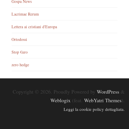
Gospa News
Lacrimae Rerum
Lettera ai cristiani d'Europa
Ortodossi
Stop €uro
zero hedge
Copyright © 2026. Proudly Powered by
WordPress
&
Weblogix
(feat.
WebYatri Themes
).
Leggi la cookie policy dettagliata.