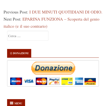
Previous Post:
I DUE MINUTI QUOTIDIANI DI ODIO.
Next Post:
EPARINA FUNZIONA – Scoperta del genio
italico (e il suo contrario)
Primary
Ricerca
Sidebar
per:
DONAZIONI
MENU