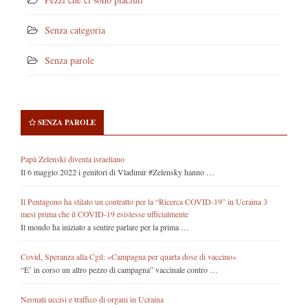
Senza categoria
Senza parole
SENZA PAROLE
Papà Zelenski diventa israeliano
Il 6 maggio 2022 i genitori di Vladimir #Zelensky hanno …
Il Pentagono ha stilato un contratto per la “Ricerca COVID-19” in Ucraina 3
mesi prima che il COVID-19 esistesse ufficialmente
Il mondo ha iniziato a sentire parlare per la prima …
Covid, Speranza alla Cgil: «Campagna per quarta dose di vaccino»
“E’ in corso un altro pezzo di campagna” vaccinale contro …
Neonati uccisi e traffico di organi in Ucraina