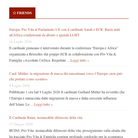
FRIENDS
Europa. Pro Vita al Parlamento UE con il cardinale Sarah e ECR: Basta aiuti
all’Africa condizionati da aborto e agenda LGBT
16 Luglio 2026
Il cardinale guineano è intervenuto durante la conferenza “Europa e Africa”
organizzata a Bruxelles dal gruppo ECR in collaborazione con Pro Vita &
Famiglia «Ascoltate l’Africa. Rispettate …
Leggi tutto »
Card. Müller: la migrazione di massa dei musulmani verso l’Europa «non può
che portare a uno scontro»
9 Luglio 2026
Pubblicato 1 ora fail 9 Luglio 2026 Il cardinale Gerhard Müller ha avvertito che
l’Europa è minacciata dalle migrazioni di massa e dalla crescente influenza
dell’Islam. Lo …
Leggi tutto »
Il Cardinale Ruini, instancabile difensore della vita
17 Giugno 2026
RUINI. Pro Vita: instancabile difensore della vita, proseguiremo sulla strada che
ha tracciato Pro Vita & Famiglia esprime profondo cordoglio per la scomparsa