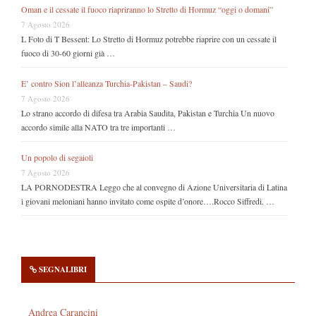
Oman e il cessate il fuoco riapriranno lo Stretto di Hormuz “oggi o domani”
7 Agosto 2026
L Foto di T Bessent: Lo Stretto di Hormuz potrebbe riaprire con un cessate il
fuoco di 30-60 giorni già …
E’ contro Sion l’alleanza Turchia-Pakistan – Saudi?
7 Agosto 2026
Lo strano accordo di difesa tra Arabia Saudita, Pakistan e Turchia Un nuovo
accordo simile alla NATO tra tre importanti …
Un popolo di segaioli
7 Agosto 2026
LA PORNODESTRA Leggo che al convegno di Azione Universitaria di Latina
i giovani meloniani hanno invitato come ospite d’onore….Rocco Siffredi. …
SEGNALIBRI
Andrea Carancini