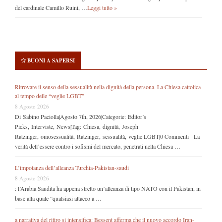
del cardinale Camillo Ruini, …
Leggi tutto »
BUONI A SAPERSI
Ritrovare il senso della sessualità nella dignità della persona. La Chiesa cattolica
al tempo delle “veglie LGBT”
8 Agosto 2026
Di Sabino Paciolla|Agosto 7th, 2026|Categorie: Editor’s
Picks, Interviste, News|Tag: Chiesa, dignità, Joseph
Ratzinger, omosessualità, Ratzinger, sessualità, veglie LGBT|0 Commenti La
verità dell’essere contro i sofismi del mercato, penetrati nella Chiesa …
L’impotanza dell’alleanza Turchia-Pakistan-saudi
8 Agosto 2026
: l’Arabia Saudita ha appena stretto un’alleanza di tipo NATO con il Pakistan, in
base alla quale “qualsiasi attacco a …
a narrativa del ritiro si intensifica: Bessent afferma che il nuovo accordo Iran-