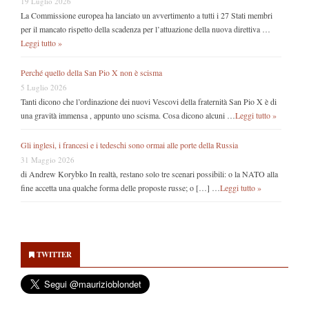
19 Luglio 2026
La Commissione europea ha lanciato un avvertimento a tutti i 27 Stati membri
per il mancato rispetto della scadenza per l’attuazione della nuova direttiva …
Leggi tutto »
Perché quello della San Pio X non è scisma
5 Luglio 2026
Tanti dicono che l’ordinazione dei nuovi Vescovi della fraternità San Pio X è di
una gravità immensa , appunto uno scisma. Cosa dicono alcuni …
Leggi tutto »
Gli inglesi, i francesi e i tedeschi sono ormai alle porte della Russia
31 Maggio 2026
di Andrew Korybko In realtà, restano solo tre scenari possibili: o la NATO alla
fine accetta una qualche forma delle proposte russe; o […] …
Leggi tutto »
Secondary
Sidebar
TWITTER