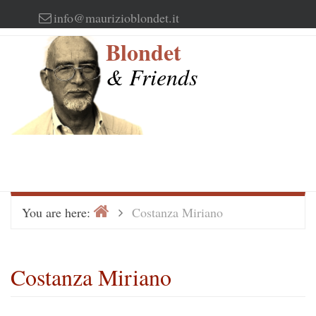
Skip
info@maurizioblondet.it
to
Blondet
content
& Friends
Home
>
You are here:
Costanza Miriano
Costanza Miriano