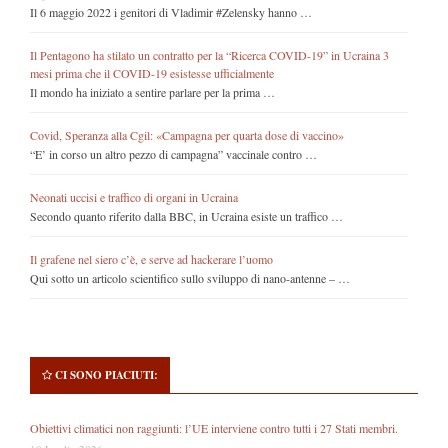
Il 6 maggio 2022 i genitori di Vladimir #Zelensky hanno …
Il Pentagono ha stilato un contratto per la “Ricerca COVID-19” in Ucraina 3
mesi prima che il COVID-19 esistesse ufficialmente
Il mondo ha iniziato a sentire parlare per la prima …
Covid, Speranza alla Cgil: «Campagna per quarta dose di vaccino»
“E’ in corso un altro pezzo di campagna” vaccinale contro …
Neonati uccisi e traffico di organi in Ucraina
Secondo quanto riferito dalla BBC, in Ucraina esiste un traffico …
Il grafene nel siero c’è, e serve ad hackerare l’uomo
Qui sotto un articolo scientifico sullo sviluppo di nano-antenne – …
CI SONO PIACIUTI:
Obiettivi climatici non raggiunti: l’UE interviene contro tutti i 27 Stati membri.