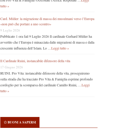
con Pro Vita & Famiglia «Ascoltate l’Africa. Rispettate …
Leggi
tutto »
Card. Müller: la migrazione di massa dei musulmani verso l’Europa
«non può che portare a uno scontro»
9 Luglio 2026
Pubblicato 1 ora fail 9 Luglio 2026 Il cardinale Gerhard Müller ha
avvertito che l’Europa è minacciata dalle migrazioni di massa e dalla
crescente influenza dell’Islam. Lo …
Leggi tutto »
Il Cardinale Ruini, instancabile difensore della vita
17 Giugno 2026
RUINI. Pro Vita: instancabile difensore della vita, proseguiremo
sulla strada che ha tracciato Pro Vita & Famiglia esprime profondo
cordoglio per la scomparsa del cardinale Camillo Ruini, …
Leggi
tutto »
BUONI A SAPERSI