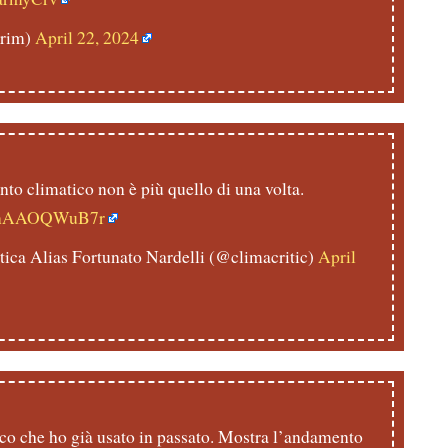
rim)
April 22, 2024
nto climatico non è più quello di una volta.
om/nAAOQWuB7r
ica Alias Fortunato Nardelli (@climacritic)
April
ico che ho già usato in passato. Mostra l’andamento