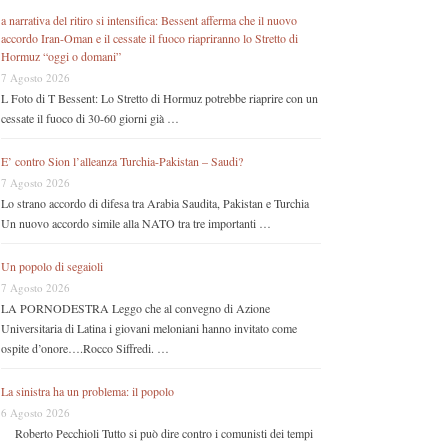
a narrativa del ritiro si intensifica: Bessent afferma che il nuovo
accordo Iran-Oman e il cessate il fuoco riapriranno lo Stretto di
Hormuz “oggi o domani”
7 Agosto 2026
L Foto di T Bessent: Lo Stretto di Hormuz potrebbe riaprire con un
cessate il fuoco di 30-60 giorni già …
E’ contro Sion l’alleanza Turchia-Pakistan – Saudi?
7 Agosto 2026
Lo strano accordo di difesa tra Arabia Saudita, Pakistan e Turchia
Un nuovo accordo simile alla NATO tra tre importanti …
Un popolo di segaioli
7 Agosto 2026
LA PORNODESTRA Leggo che al convegno di Azione
Universitaria di Latina i giovani meloniani hanno invitato come
ospite d’onore….Rocco Siffredi. …
La sinistra ha un problema: il popolo
6 Agosto 2026
Roberto Pecchioli Tutto si può dire contro i comunisti dei tempi