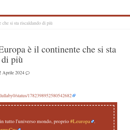
che si sta riscaldando di più
S
ropa è il continente che si sta
S
 di più
2 Aprile 2024
eetlullaby0/status/1782398952580542682
n tutto l'universo mondo, proprio
#Leuropa
.
CarmyCrv