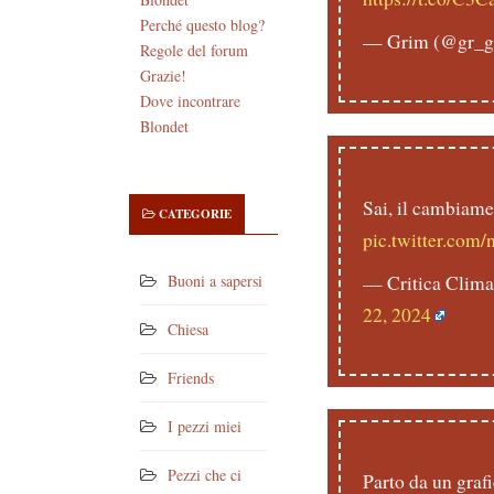
Perché questo blog?
— Grim (@gr_g
Regole del forum
Grazie!
Dove incontrare
Blondet
Sai, il cambiame
CATEGORIE
pic.twitter.c
— Critica Climat
Buoni a sapersi
22, 2024
Chiesa
Friends
I pezzi miei
Pezzi che ci
Parto da un graf