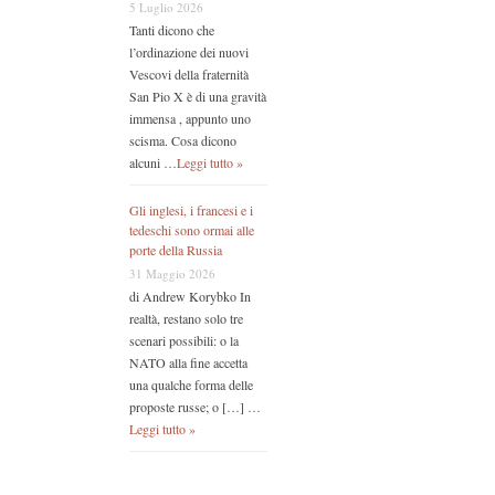
5 Luglio 2026
Tanti dicono che
l’ordinazione dei nuovi
Vescovi della fraternità
San Pio X è di una gravità
immensa , appunto uno
scisma. Cosa dicono
alcuni …
Leggi tutto »
Gli inglesi, i francesi e i
tedeschi sono ormai alle
porte della Russia
31 Maggio 2026
di Andrew Korybko In
realtà, restano solo tre
scenari possibili: o la
NATO alla fine accetta
una qualche forma delle
proposte russe; o […] …
Leggi tutto »