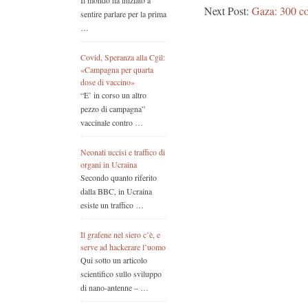
Il mondo ha iniziato a
Next Post:
Gaza: 300 cor
sentire parlare per la prima
…
Covid, Speranza alla Cgil:
«Campagna per quarta
dose di vaccino»
“E’ in corso un altro
pezzo di campagna”
vaccinale contro …
Neonati uccisi e traffico di
organi in Ucraina
Secondo quanto riferito
dalla BBC, in Ucraina
esiste un traffico …
Il grafene nel siero c’è, e
serve ad hackerare l’uomo
Qui sotto un articolo
scientifico sullo sviluppo
di nano-antenne – …