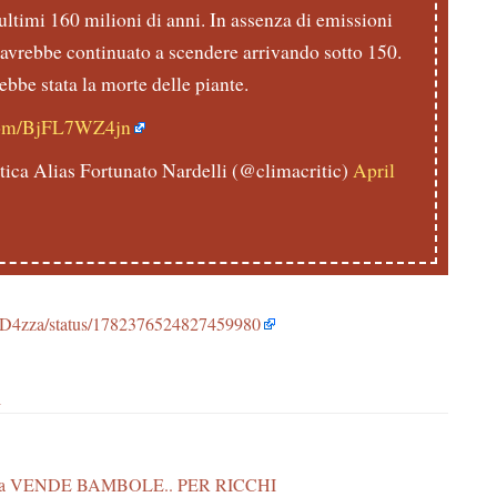
ultimi 160 milioni di anni. In assenza di emissioni
o avrebbe continuato a scendere arrivando sotto 150.
bbe stata la morte delle piante.
.com/BjFL7WZ4jn
ica Alias Fortunato Nardelli (@climacritic)
April
3RD4zza/status/1782376524827459980
i
tema VENDE BAMBOLE.. PER RICCHI