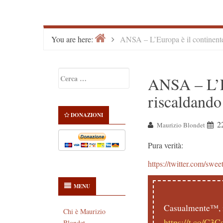
Home
>
You are here:
ANSA – L’Europa è il continente 
Primary
Ricerca
ANSA – L’Eu
Sidebar
per:
riscaldando
DONAZIONI
2
Maurizio Blondet
Pura verità:
https://twitter.com/sw
MENU
Casualmente™, i
Chi è Maurizio
https://t.co/C3
Blondet