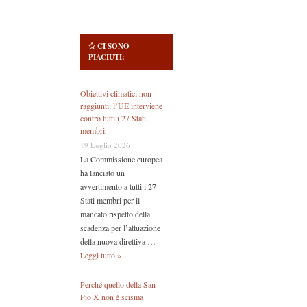
CI SONO
PIACIUTI:
Obiettivi climatici non
raggiunti: l’UE interviene
contro tutti i 27 Stati
membri.
19 Luglio 2026
La Commissione europea
ha lanciato un
avvertimento a tutti i 27
Stati membri per il
mancato rispetto della
scadenza per l’attuazione
della nuova direttiva …
Leggi tutto »
Perché quello della San
Pio X non è scisma