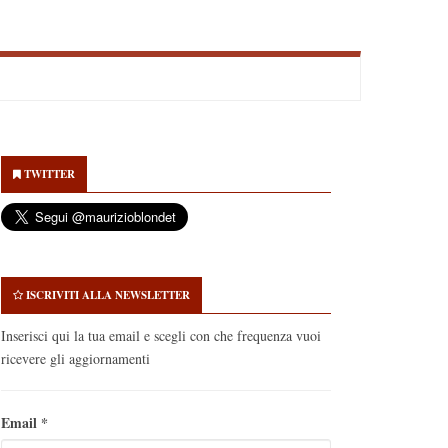
econdary
idebar
TWITTER
ISCRIVITI ALLA NEWSLETTER
Inserisci qui la tua email e scegli con che frequenza vuoi
ricevere gli aggiornamenti
Email
*