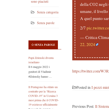
sono piaciuti
della CO2 negli 
umane, il livell
Senza categoria
A quel punto sare
Senza parole
2/7
pic.twitter
— Critica Climat
22, 2024
SENZA PAROLE
Papà Zelenski diventa
israeliano
Il 6 maggio 2022 i
https://twitter.com/W
genitori di Vladimir
#Zelensky hanno …
Posted in
I pezzi mie
Il Pentagono ha stilato un
contratto per la “Ricerca
COVID-19” in Ucraina 3
mesi prima che il COVID-
19 esistesse ufficialmente
Previous Post:
Il Sis