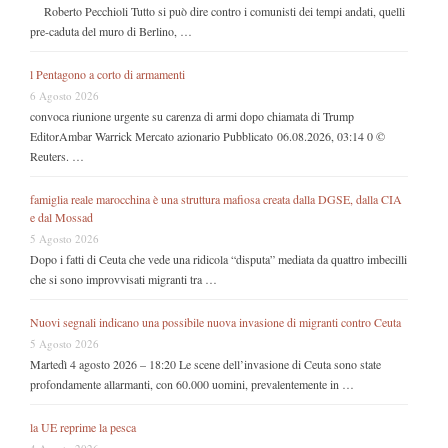
Roberto Pecchioli Tutto si può dire contro i comunisti dei tempi andati, quelli
pre-caduta del muro di Berlino, …
l Pentagono a corto di armamenti
6 Agosto 2026
convoca riunione urgente su carenza di armi dopo chiamata di Trump
EditorAmbar Warrick Mercato azionario Pubblicato 06.08.2026, 03:14 0 ©
Reuters. …
famiglia reale marocchina è una struttura mafiosa creata dalla DGSE, dalla CIA
e dal Mossad
5 Agosto 2026
Dopo i fatti di Ceuta che vede una ridicola “disputa” mediata da quattro imbecilli
che si sono improvvisati migranti tra …
Nuovi segnali indicano una possibile nuova invasione di migranti contro Ceuta
5 Agosto 2026
Martedì 4 agosto 2026 – 18:20 Le scene dell’invasione di Ceuta sono state
profondamente allarmanti, con 60.000 uomini, prevalentemente in …
la UE reprime la pesca