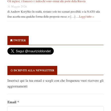
Gli inglesi, i francesi e i tedeschi sono ormai alle porte della Russia
31 Maggio 2026
di Andrew Korybko In realtà, restano solo tre scenari possibili: o la NATO alla
fine accetta una qualche forma delle proposte russe; o […] …
Leggi tutto »
Secondary
Sidebar
TWITTER
ISCRIVITI ALLA NEWSLETTER
Inserisci qui la tua email e scegli con che frequenza vuoi ricevere gli
aggiornamenti
Email
*