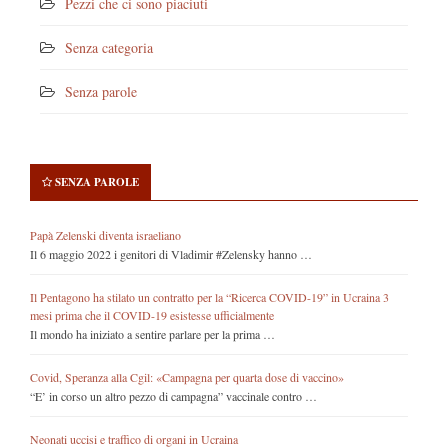
Pezzi che ci sono piaciuti
Senza categoria
Senza parole
SENZA PAROLE
Papà Zelenski diventa israeliano
Il 6 maggio 2022 i genitori di Vladimir #Zelensky hanno …
Il Pentagono ha stilato un contratto per la “Ricerca COVID-19” in Ucraina 3
mesi prima che il COVID-19 esistesse ufficialmente
Il mondo ha iniziato a sentire parlare per la prima …
Covid, Speranza alla Cgil: «Campagna per quarta dose di vaccino»
“E’ in corso un altro pezzo di campagna” vaccinale contro …
Neonati uccisi e traffico di organi in Ucraina