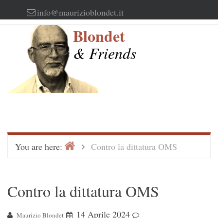
Skip
info@maurizioblondet.it
to
Blondet
content
& Friends
Home
>
You are here:
Contro la dittatura OMS
Contro la dittatura OMS
14 Aprile 2024
Maurizio Blondet