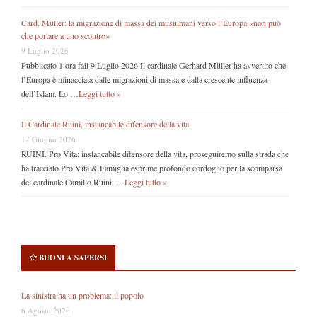
Card. Müller: la migrazione di massa dei musulmani verso l’Europa «non può
che portare a uno scontro»
9 Luglio 2026
Pubblicato 1 ora fail 9 Luglio 2026 Il cardinale Gerhard Müller ha avvertito che
l’Europa è minacciata dalle migrazioni di massa e dalla crescente influenza
dell’Islam. Lo …
Leggi tutto »
Il Cardinale Ruini, instancabile difensore della vita
17 Giugno 2026
RUINI. Pro Vita: instancabile difensore della vita, proseguiremo sulla strada che
ha tracciato Pro Vita & Famiglia esprime profondo cordoglio per la scomparsa
del cardinale Camillo Ruini, …
Leggi tutto »
BUONI A SAPERSI
La sinistra ha un problema: il popolo
6 Agosto 2026