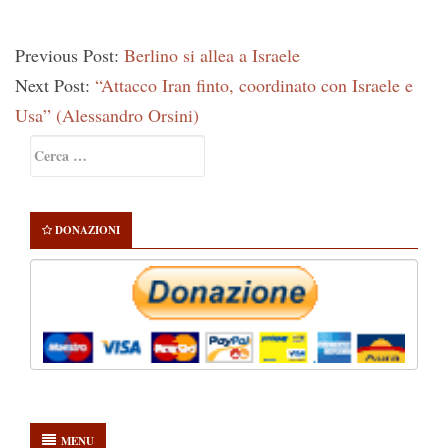
Previous Post:
Berlino si allea a Israele
Next Post:
“Attacco Iran finto, coordinato con Israele e
Usa” (Alessandro Orsini)
Primary
Ricerca
Sidebar
per:
DONAZIONI
MENU