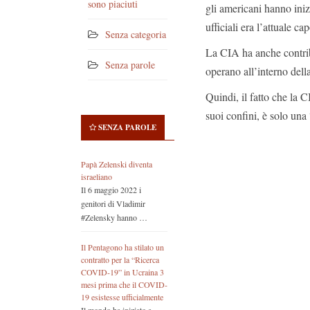
sono piaciuti
gli americani hanno inizi
ufficiali era l’attuale
Senza categoria
La CIA ha anche contrib
Senza parole
operano all’interno dell
Quindi, il fatto che la
suoi confini, è solo un
SENZA PAROLE
Papà Zelenski diventa
israeliano
Il 6 maggio 2022 i
genitori di Vladimir
#Zelensky hanno …
Il Pentagono ha stilato un
contratto per la “Ricerca
COVID-19” in Ucraina 3
mesi prima che il COVID-
19 esistesse ufficialmente