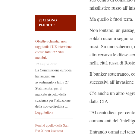
missilistico russo all’ini
Ma quello è fuori terra.
CI SONO
PIACIUTI:
Non lontano, un passagg
soldati ucraini seguono i
Obiettivi climatici non
russi. Su uno schermo, u
raggiunti: l’UE interviene
contro tutti i 27 Stati
attraversava le difese a
membri.
nella città russa di Rosto
19 Luglio 2026
La Commissione europea
Il bunker sotterraneo, co
ha lanciato un
successivi all’invasione
avvertimento a tutti i 27
Stati membri per il
C’è anche un altro segret
mancato rispetto della
scadenza per l’attuazione
dalla CIA
della nuova direttiva …
“Al centodieci per cento
Leggi tutto »
comandanti dell’intellige
Perché quello della San
Pio X non è scisma
Entrando ormai nel terzo