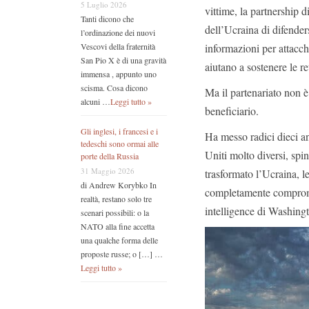
5 Luglio 2026
vittime, la partnership d
Tanti dicono che
dell’Ucraina di difender
l’ordinazione dei nuovi
informazioni per attacchi
Vescovi della fraternità
San Pio X è di una gravità
aiutano a sostenere le re
immensa , appunto uno
scisma. Cosa dicono
Ma il partenariato non è
alcuni …
Leggi tutto »
beneficiario.
Gli inglesi, i francesi e i
Ha messo radici dieci ann
tedeschi sono ormai alle
Uniti molto diversi, spi
porte della Russia
31 Maggio 2026
trasformato l’Ucraina, l
di Andrew Korybko In
completamente compromes
realtà, restano solo tre
intelligence di Washing
scenari possibili: o la
NATO alla fine accetta
una qualche forma delle
proposte russe; o […] …
Leggi tutto »