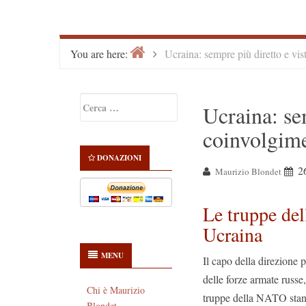
Home
>
You are here:
Ucraina: sempre più diretto e v
Primary
Ricerca
Ucraina: sem
Sidebar
per:
coinvolgi
DONAZIONI
2
Maurizio Blondet
Le truppe de
Ucraina
MENU
Il capo della direzione 
delle forze armate russe
Chi è Maurizio
truppe della NATO stan
Blondet