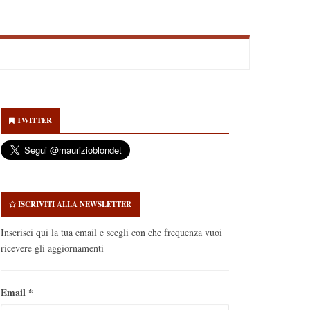
econdary
idebar
TWITTER
ISCRIVITI ALLA NEWSLETTER
Inserisci qui la tua email e scegli con che frequenza vuoi
ricevere gli aggiornamenti
Email
*