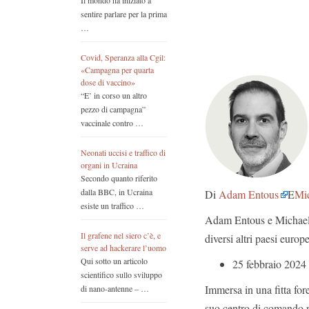
Il mondo ha iniziato a
sentire parlare per la prima
…
Covid, Speranza alla Cgil:
«Campagna per quarta
dose di vaccino»
“E’ in corso un altro
pezzo di campagna”
vaccinale contro …
Neonati uccisi e traffico di
organi in Ucraina
Secondo quanto riferito
dalla BBC, in Ucraina
Di
Adam Entous
E
Mic
esiste un traffico …
Adam Entous e Michael S
Il grafene nel siero c’è, e
diversi altri paesi europe
serve ad hackerare l’uomo
Qui sotto un articolo
25 febbraio 2024
scientifico sullo sviluppo
Immersa in una fitta fore
di nano-antenne – …
suo centro di comando r