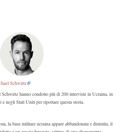
hael Schwirtz
chwirtz hanno condotto più di 200 interviste in Ucraina, in
i e negli Stati Uniti per riportare questa storia.
sta, la base militare ucraina appare abbandonata e distrutta, il
idotto a un guscio bruciato, vittima di uno sbarramento