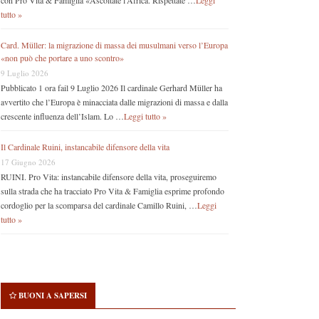
con Pro Vita & Famiglia «Ascoltate l’Africa. Rispettate …
Leggi
tutto »
Card. Müller: la migrazione di massa dei musulmani verso l’Europa
«non può che portare a uno scontro»
9 Luglio 2026
Pubblicato 1 ora fail 9 Luglio 2026 Il cardinale Gerhard Müller ha
avvertito che l’Europa è minacciata dalle migrazioni di massa e dalla
crescente influenza dell’Islam. Lo …
Leggi tutto »
Il Cardinale Ruini, instancabile difensore della vita
17 Giugno 2026
RUINI. Pro Vita: instancabile difensore della vita, proseguiremo
sulla strada che ha tracciato Pro Vita & Famiglia esprime profondo
cordoglio per la scomparsa del cardinale Camillo Ruini, …
Leggi
tutto »
BUONI A SAPERSI