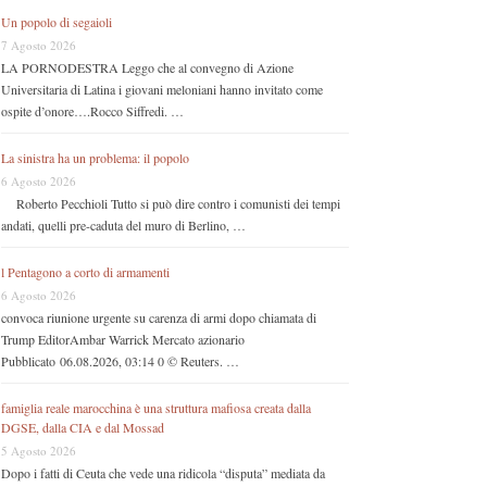
Un popolo di segaioli
7 Agosto 2026
LA PORNODESTRA Leggo che al convegno di Azione
Universitaria di Latina i giovani meloniani hanno invitato come
ospite d’onore….Rocco Siffredi. …
La sinistra ha un problema: il popolo
6 Agosto 2026
Roberto Pecchioli Tutto si può dire contro i comunisti dei tempi
andati, quelli pre-caduta del muro di Berlino, …
l Pentagono a corto di armamenti
6 Agosto 2026
convoca riunione urgente su carenza di armi dopo chiamata di
Trump EditorAmbar Warrick Mercato azionario
Pubblicato 06.08.2026, 03:14 0 © Reuters. …
famiglia reale marocchina è una struttura mafiosa creata dalla
DGSE, dalla CIA e dal Mossad
5 Agosto 2026
Dopo i fatti di Ceuta che vede una ridicola “disputa” mediata da