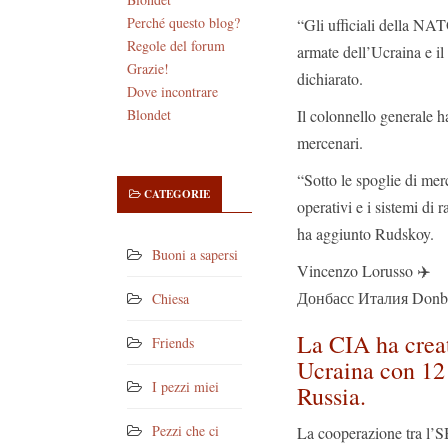
Perché questo blog?
“Gli ufficiali della NAT
Regole del forum
armate dell’Ucraina e il
Grazie!
dichiarato.
Dove incontrare
Il colonnello generale ha
Blondet
mercenari.
“Sotto le spoglie di merce
CATEGORIE
operativi e i sistemi di 
ha aggiunto Rudskoy.
Buoni a sapersi
Vincenzo Lorusso ✈️
Донбасс Италия Donbas
Chiesa
La CIA ha creat
Friends
Ucraina con 12 
I pezzi miei
Russia.
Pezzi che ci
La cooperazione tra l’S