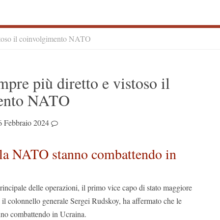
istoso il coinvolgimento NATO
S
pre più diretto e vistoso il
S
mento NATO
6 Febbraio 2024
lla NATO stanno combattendo in
principale delle operazioni, il primo vice capo di stato maggiore
, il colonnello generale Sergei Rudskoy, ha affermato che le
no combattendo in Ucraina.