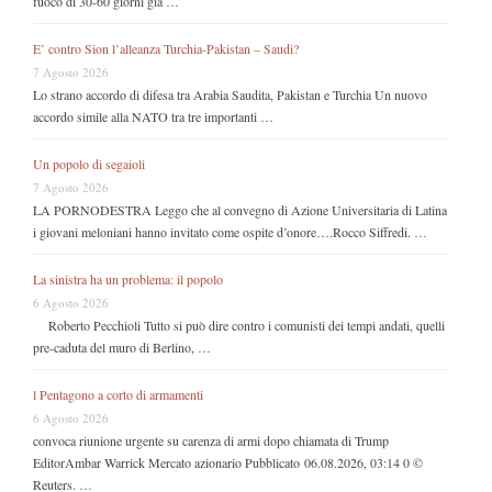
fuoco di 30-60 giorni già …
E’ contro Sion l’alleanza Turchia-Pakistan – Saudi?
7 Agosto 2026
Lo strano accordo di difesa tra Arabia Saudita, Pakistan e Turchia Un nuovo
accordo simile alla NATO tra tre importanti …
Un popolo di segaioli
7 Agosto 2026
LA PORNODESTRA Leggo che al convegno di Azione Universitaria di Latina
i giovani meloniani hanno invitato come ospite d’onore….Rocco Siffredi. …
La sinistra ha un problema: il popolo
6 Agosto 2026
Roberto Pecchioli Tutto si può dire contro i comunisti dei tempi andati, quelli
pre-caduta del muro di Berlino, …
l Pentagono a corto di armamenti
6 Agosto 2026
convoca riunione urgente su carenza di armi dopo chiamata di Trump
EditorAmbar Warrick Mercato azionario Pubblicato 06.08.2026, 03:14 0 ©
Reuters. …