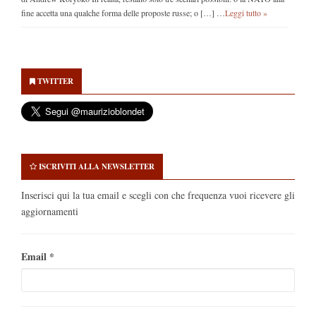
fine accetta una qualche forma delle proposte russe; o […] …
Leggi tutto »
Secondary
Sidebar
TWITTER
ISCRIVITI ALLA NEWSLETTER
Inserisci qui la tua email e scegli con che frequenza vuoi ricevere gli
aggiornamenti
Email
*