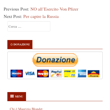
Previous Post:
NO all’Esercito Von Pfizer
Next Post:
Per capire la Russia
Primary
Ricerca
Sidebar
per:
DONAZIONI
MENU
Chi è Maurizio Blondet