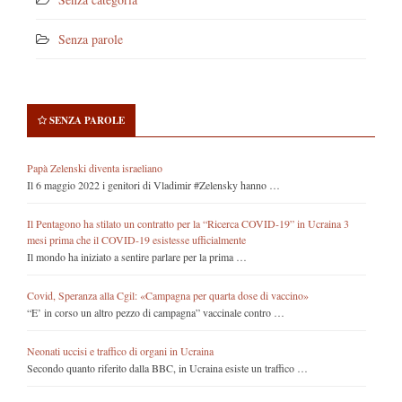
Senza parole
SENZA PAROLE
Papà Zelenski diventa israeliano
Il 6 maggio 2022 i genitori di Vladimir #Zelensky hanno …
Il Pentagono ha stilato un contratto per la “Ricerca COVID-19” in Ucraina 3
mesi prima che il COVID-19 esistesse ufficialmente
Il mondo ha iniziato a sentire parlare per la prima …
Covid, Speranza alla Cgil: «Campagna per quarta dose di vaccino»
“E’ in corso un altro pezzo di campagna” vaccinale contro …
Neonati uccisi e traffico di organi in Ucraina
Secondo quanto riferito dalla BBC, in Ucraina esiste un traffico …