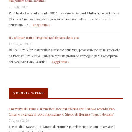
che portare a uno scontro»
9 Luglio 2026
Pubblicato 1 ora fail 9 Luglio 2026 Il cardinale Gerhard Müller ha avvertito che
l’Europa è minacciata dalle migrazioni di massa e dalla crescente influenza
dell’Islam. Lo …
Leggi tutto »
Il Cardinale Ruini, instancabile difensore della vita
17 Giugno 2026
RUINI. Pro Vita: instancabile difensore della vita, proseguiremo sulla strada che
ha tracciato Pro Vita & Famiglia esprime profondo cordoglio per la scomparsa
del cardinale Camillo Ruini, …
Leggi tutto »
BUONI A SAPERSI
a narrativa del ritiro si intensifica: Bessent afferma che il nuovo accordo Iran-
Oman e il cessate il fuoco riapriranno lo Stretto di Hormuz “oggi o domani”
7 Agosto 2026
L Foto di T Bessent: Lo Stretto di Hormuz potrebbe riaprire con un cessate il