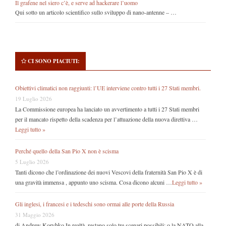
Il grafene nel siero c’è, e serve ad hackerare l’uomo
Qui sotto un articolo scientifico sullo sviluppo di nano-antenne – …
CI SONO PIACIUTI:
Obiettivi climatici non raggiunti: l’UE interviene contro tutti i 27 Stati membri.
19 Luglio 2026
La Commissione europea ha lanciato un avvertimento a tutti i 27 Stati membri
per il mancato rispetto della scadenza per l’attuazione della nuova direttiva …
Leggi tutto »
Perché quello della San Pio X non è scisma
5 Luglio 2026
Tanti dicono che l’ordinazione dei nuovi Vescovi della fraternità San Pio X è di
una gravità immensa , appunto uno scisma. Cosa dicono alcuni …
Leggi tutto »
Gli inglesi, i francesi e i tedeschi sono ormai alle porte della Russia
31 Maggio 2026
di Andrew Korybko In realtà, restano solo tre scenari possibili: o la NATO alla