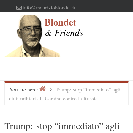
Skip
info@maurizioblondet.it
to
Blondet
content
& Friends
Home
>
You are here:
Trump: stop “immediato” agli
aiuti militari all’Ucraina contro la Russia
Trump: stop “immediato” agli