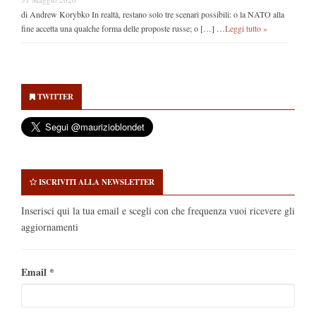
di Andrew Korybko In realtà, restano solo tre scenari possibili: o la NATO alla
fine accetta una qualche forma delle proposte russe; o […] …
Leggi tutto »
Secondary
Sidebar
TWITTER
ISCRIVITI ALLA NEWSLETTER
Inserisci qui la tua email e scegli con che frequenza vuoi ricevere gli
aggiornamenti
Email
*