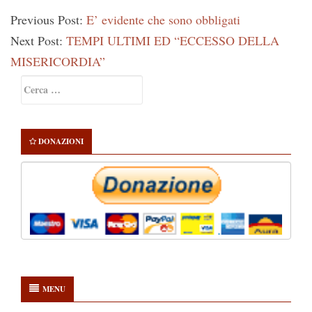
Previous Post:
E’ evidente che sono obbligati
Next Post:
TEMPI ULTIMI ED “ECCESSO DELLA
MISERICORDIA”
Primary
Ricerca
Sidebar
per:
DONAZIONI
MENU