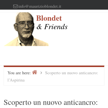
Skip
info@maurizioblondet.it
to
Blondet
content
& Friends
Home
>
You are here:
Scoperto un nuovo anticancro:
l’Aspirina
Scoperto un nuovo anticancro: