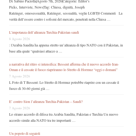
Di Sabino Paciolla|Agosto 7th, 2026|Categorie: Editor’s
Picks, Interviste, News|Tag: Chiesa, dignità, Joseph
Ratzinger, omosessualità, Ratzinger, sessualità, veglie LGBT|0 Commenti La
verità dell’essere contro i sofismi del mercato, penetrati nella Chiesa …
L’impotanza dell’alleanza Turchia-Pakistan-saudi
8 Agosto 2026
: l’Arabia Saudita ha appena stretto un’alleanza di tipo NATO con il Pakistan, in
base alla quale “qualsiasi attacco a …
a narrativa del ritiro si intensifica: Bessent afferma che il nuovo accordo Iran-
Oman e il cessate il fuoco riapriranno lo Stretto di Hormuz “oggi o domani”
7 Agosto 2026
L Foto di T Bessent: Lo Stretto di Hormuz potrebbe riaprire con un cessate il
fuoco di 30-60 giorni già …
E’ contro Sion l’alleanza Turchia-Pakistan – Saudi?
7 Agosto 2026
Lo strano accordo di difesa tra Arabia Saudita, Pakistan e Turchia Un nuovo
accordo simile alla NATO tra tre importanti …
Un popolo di segaioli