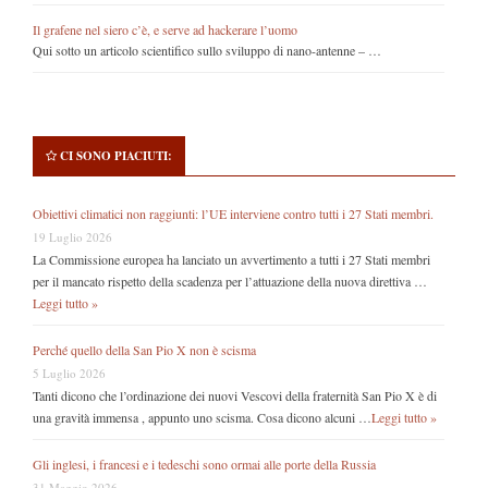
Il grafene nel siero c’è, e serve ad hackerare l’uomo
Qui sotto un articolo scientifico sullo sviluppo di nano-antenne – …
CI SONO PIACIUTI:
Obiettivi climatici non raggiunti: l’UE interviene contro tutti i 27 Stati membri.
19 Luglio 2026
La Commissione europea ha lanciato un avvertimento a tutti i 27 Stati membri
per il mancato rispetto della scadenza per l’attuazione della nuova direttiva …
Leggi tutto »
Perché quello della San Pio X non è scisma
5 Luglio 2026
Tanti dicono che l’ordinazione dei nuovi Vescovi della fraternità San Pio X è di
una gravità immensa , appunto uno scisma. Cosa dicono alcuni …
Leggi tutto »
Gli inglesi, i francesi e i tedeschi sono ormai alle porte della Russia
31 Maggio 2026