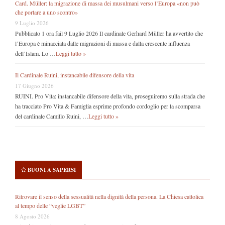
Card. Müller: la migrazione di massa dei musulmani verso l’Europa «non può
che portare a uno scontro»
9 Luglio 2026
Pubblicato 1 ora fail 9 Luglio 2026 Il cardinale Gerhard Müller ha avvertito che
l’Europa è minacciata dalle migrazioni di massa e dalla crescente influenza
dell’Islam. Lo …
Leggi tutto »
Il Cardinale Ruini, instancabile difensore della vita
17 Giugno 2026
RUINI. Pro Vita: instancabile difensore della vita, proseguiremo sulla strada che
ha tracciato Pro Vita & Famiglia esprime profondo cordoglio per la scomparsa
del cardinale Camillo Ruini, …
Leggi tutto »
BUONI A SAPERSI
Ritrovare il senso della sessualità nella dignità della persona. La Chiesa cattolica
al tempo delle “veglie LGBT”
8 Agosto 2026