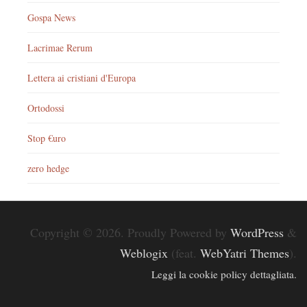
Gospa News
Lacrimae Rerum
Lettera ai cristiani d'Europa
Ortodossi
Stop €uro
zero hedge
Copyright © 2026. Proudly Powered by
WordPress
&
Weblogix
(feat.
WebYatri Themes
).
Leggi la cookie policy dettagliata.