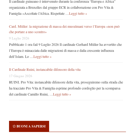
Il cardinale guineano è intervenuto durante la conferenza “Europa e Africa”
organizzata a Bruxelles dal gruppo ECR in collaborazione con Pro Vita &
Famiglia «Ascoltate l’Africa. Rispettate …
Leggi tutto »
Card. Müller: la migrazione di massa dei musulmani verso l’Europa «non può
che portare a uno scontro»
9 Luglio 2026
Pubblicato 1 ora fail 9 Luglio 2026 Il cardinale Gerhard Müller ha avvertito che
l’Europa è minacciata dalle migrazioni di massa e dalla crescente influenza
dell’Islam. Lo …
Leggi tutto »
Il Cardinale Ruini, instancabile difensore della vita
17 Giugno 2026
RUINI. Pro Vita: instancabile difensore della vita, proseguiremo sulla strada che
ha tracciato Pro Vita & Famiglia esprime profondo cordoglio per la scomparsa
del cardinale Camillo Ruini, …
Leggi tutto »
BUONI A SAPERSI