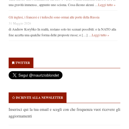
una gravità immensa , appunto uno scisma. Cosa dicono alcuni …
Leggi tutto »
Gli inglesi, i francesi e i tedeschi sono ormai alle porte della Russia
31 Maggio 2026
di Andrew Korybko In realtà, restano solo tre scenari possibili: o la NATO alla
fine accetta una qualche forma delle proposte russe; o […] …
Leggi tutto »
Secondary
Sidebar
TWITTER
ISCRIVITI ALLA NEWSLETTER
Inserisci qui la tua email e scegli con che frequenza vuoi ricevere gli
aggiornamenti