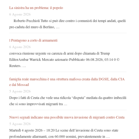
La sinistra ha un problema: il popolo
6 Agosto 2026
Roberto Pecchioli Tutto si può dire contro i comunisti dei tempi andati, quelli
pre-caduta del muro di Berlino, …
l Pentagono a corto di armamenti
6 Agosto 2026
convoca riunione urgente su carenza di armi dopo chiamata di Trump
EditorAmbar Warrick Mercato azionario Pubblicato 06.08.2026, 03:14 0 ©
Reuters. …
famiglia reale marocchina è una struttura mafiosa creata dalla DGSE, dalla CIA
e dal Mossad
5 Agosto 2026
Dopo i fatti di Ceuta che vede una ridicola “disputa” mediata da quattro imbecilli
che si sono improvvisati migranti tra …
Nuovi segnali indicano una possibile nuova invasione di migranti contro Ceuta
5 Agosto 2026
Martedì 4 agosto 2026 – 18:20 Le scene dell’invasione di Ceuta sono state
profondamente allarmanti, con 60.000 uomini, prevalentemente in …