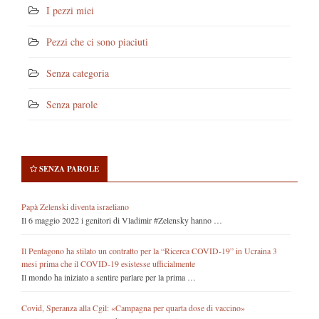
I pezzi miei
Pezzi che ci sono piaciuti
Senza categoria
Senza parole
SENZA PAROLE
Papà Zelenski diventa israeliano
Il 6 maggio 2022 i genitori di Vladimir #Zelensky hanno …
Il Pentagono ha stilato un contratto per la “Ricerca COVID-19” in Ucraina 3
mesi prima che il COVID-19 esistesse ufficialmente
Il mondo ha iniziato a sentire parlare per la prima …
Covid, Speranza alla Cgil: «Campagna per quarta dose di vaccino»