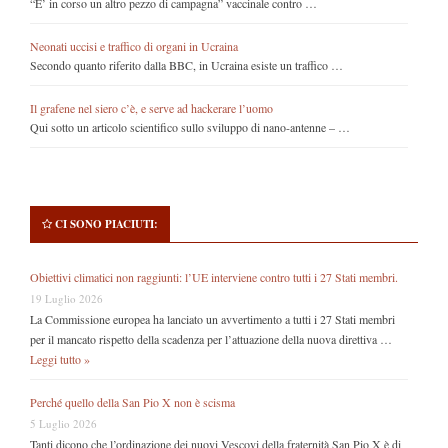
“E’ in corso un altro pezzo di campagna” vaccinale contro …
Neonati uccisi e traffico di organi in Ucraina
Secondo quanto riferito dalla BBC, in Ucraina esiste un traffico …
Il grafene nel siero c’è, e serve ad hackerare l’uomo
Qui sotto un articolo scientifico sullo sviluppo di nano-antenne – …
CI SONO PIACIUTI:
Obiettivi climatici non raggiunti: l’UE interviene contro tutti i 27 Stati membri.
19 Luglio 2026
La Commissione europea ha lanciato un avvertimento a tutti i 27 Stati membri
per il mancato rispetto della scadenza per l’attuazione della nuova direttiva …
Leggi tutto »
Perché quello della San Pio X non è scisma
5 Luglio 2026
Tanti dicono che l’ordinazione dei nuovi Vescovi della fraternità San Pio X è di