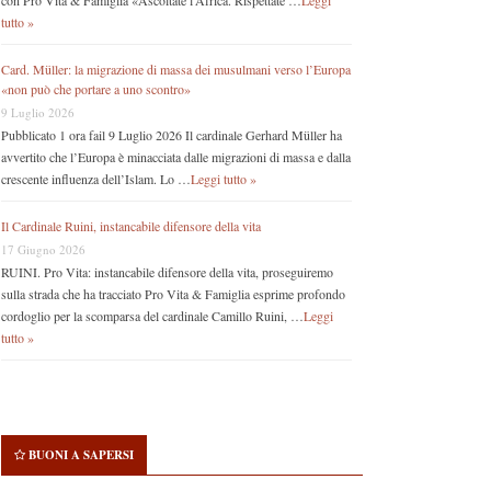
con Pro Vita & Famiglia «Ascoltate l’Africa. Rispettate …
Leggi
tutto »
Card. Müller: la migrazione di massa dei musulmani verso l’Europa
«non può che portare a uno scontro»
9 Luglio 2026
Pubblicato 1 ora fail 9 Luglio 2026 Il cardinale Gerhard Müller ha
avvertito che l’Europa è minacciata dalle migrazioni di massa e dalla
crescente influenza dell’Islam. Lo …
Leggi tutto »
Il Cardinale Ruini, instancabile difensore della vita
17 Giugno 2026
RUINI. Pro Vita: instancabile difensore della vita, proseguiremo
sulla strada che ha tracciato Pro Vita & Famiglia esprime profondo
cordoglio per la scomparsa del cardinale Camillo Ruini, …
Leggi
tutto »
BUONI A SAPERSI