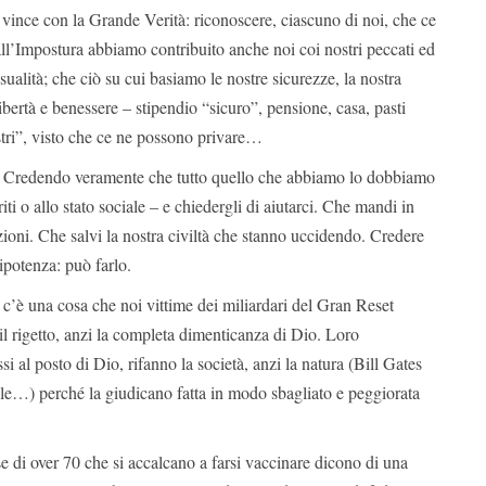
vince con la Grande Verità: riconoscere, ciascuno di noi, che ce
all’Impostura abbiamo contribuito anche noi coi nostri peccati ed
ualità; che ciò su cui basiamo le nostre sicurezze, la nostra
bertà e benessere – stipendio “sicuro”, pensione, casa, pasti
stri”, visto che ce ne possono privare…
à. Credendo veramente che tutto quello che abbiamo lo dobbiamo
iti o allo stato sociale – e chiedergli di aiutarci. Che mandi in
ioni. Che salvi la nostra civiltà che stanno uccidendo. Credere
potenza: può farlo.
 c’è una cosa che noi vittime dei miliardari del Gran Reset
l rigetto, anzi la completa dimenticanza di Dio. Loro
i al posto di Dio, rifanno la società, anzi la natura (Bill Gates
le…) perché la giudicano fatta in modo sbagliato e peggiorata
di over 70 che si accalcano a farsi vaccinare dicono di una