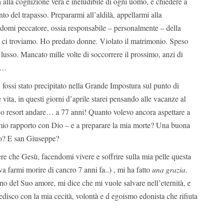
a alla cognizione vera e ineludibile di ogni uomo, e chiedere a
 del trapasso. Prepararmi all’aldilà, appellarmi alla
domi peccatore, ossia responsabile – personalmente – della
ui ci troviamo. Ho predato donne. Violato il matrimonio. Speso
 lusso. Mancato mille volte di soccorrere il prossimo, anzi di
o …
n fossi stato precipitato nella Grande Impostura sul punto di
vita, in questi giorni d’aprile starei pensando alle vacanze al
o o resort andare… a 77 anni! Quanto volevo ancora aspettare a
mio rapporto con Dio – e a preparare la mia morte? Una buona
no? E san Giuseppe?
 che Gesù, facendomi vivere e soffrire sulla mia pelle questa
va farmi morire di cancro 7 anni fa..) , mi ha fatto
una grazia
.
o del Suo amore, mi dice che mi vuole salvare nell’eternità, e
pedisco con la mia cecità, volontà e d egoismo edonista che rifiuta