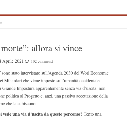
ce
S
 morte”: allora si vince
S
4 Aprile 2021
102 commenti
V
sono stato intervistato sull’Agenda 2030 del Worl Economic
 Miliardari che viene imposto sull’umanità occidentale,
a Grande Impostura apparentemente senza via d’uscita, non
e politica al Progetto e, anzi, una passiva accettazione della
ime che la subiscono.
ei vede una via d’uscita da questo percorso?
Tento una