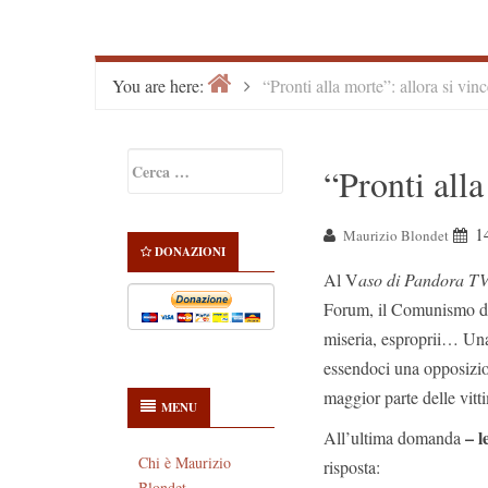
Home
>
You are here:
“Pronti alla morte”: allora si vin
Primary
Ricerca
“Pronti alla
Sidebar
per:
1
Maurizio Blondet
DONAZIONI
Al V
aso di Pandora T
Forum, il Comunismo dei
miseria, esproprii… Un
essendoci una opposizion
maggior parte delle vitt
MENU
– l
All’ultima domanda
Chi è Maurizio
risposta:
Blondet