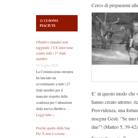
Cerco di prepararmi all
CI SONO
PIACIUTI:
Obiettivi climatici non
raggiunti: l’UE interviene
contro tutti i 27 Stati
membri.
19 Luglio 2026
La Commissione europea
ha lanciato un
avvertimento a tutti i 27
Stati membri per il
E’ in questo modo che v
mancato rispetto della
hanno creato attorno: ri
scadenza per l’attuazione
della nuova direttiva …
Provvidenza, una fortuna
Leggi tutto »
insegna Gesù: “Se uno t
due”! (Matteo 5, 39-42)
Perché quello della San
Pio X non è scisma