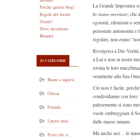
La Grande Impostura si 
Perché questo blog?
lo
siamo meritato
; che 
Regole del forum
Grazie!
egoismi, edonismi o sens
Dove incontrare
personale autonomia e li
Blondet
regolari, non erano “no
Rivolgerci a Dio Verit
a Lui e non ai nostri mer
CATEGORIE
rovina le loro macchinaz
veramente alla Sua Onni
Buoni a sapersi
Ciò non è facile, perché
Chiesa
condividiamo con loro: i
palesemente si sono mess
Friends
vuole ombreggiare il So
I pezzi miei
dalle masse umane.
Ma anche noi… le masse 
Pezzi che ci