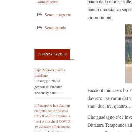
paura della morte : folle
sono piaciuti
hanno una istanza superi
Senza categoria
giorno in più.
Senza parole
SENZA PAROLE
Papà Zelenski diventa
israeliano
Il 6 maggio 2022 i
genitori di Vladimir
Faccio il mio caso: ho 7
#Zelensky hanno …
davvero “salvarmi dal v
anni: due, tre, quattro…
Il Pentagono ha stilato un
contratto per la “Ricerca
COVID-19” in Ucraina 3
Che guadagno c’è? Invece
mesi prima che il COVID-
Dittatura Terapeutica al
19 esistesse ufficialmente