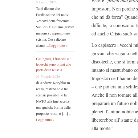
Essere “
pronti alla mor
5 Luglio 2026
impostori. Non perché s
Tanti dicono che
l’ordinazione dei nuovi
che mi dà forza” Quando 
Vescovi della fraternità
difficile, io conoscono 
San Pio X è di una gravità
ed anche Cristo sudò sa
immensa , appunto uno
scisma. Cosa dicono
Lo capissero i vecchi mi
alcuni …
Leggi tutto »
giovani che vagano nell
Gli inglesi, i francesi e i
discoteche, che si torni
tedeschi sono ormai alle
intanto si masturbano c
porte della Russia
31 Maggio 2026
Impostori ce l’hanno de
di Andrew Korybko In
– che poi era una schife
realtà, restano solo tre
Anche il non tornare all
scenari possibili: o la
NATO alla fine accetta
preparare un futuro nobi
una qualche forma delle
plebei, l’animo nobile a
proposte russe; o […] …
libererebbe all’istante 
Leggi tutto »
alla morte”-