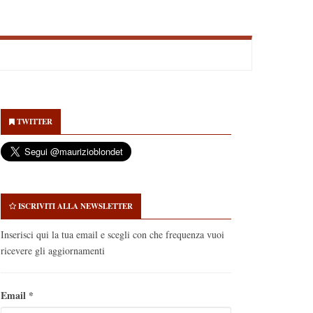
econdary
idebar
TWITTER
ISCRIVITI ALLA NEWSLETTER
Inserisci qui la tua email e scegli con che frequenza vuoi
ricevere gli aggiornamenti
Email
*