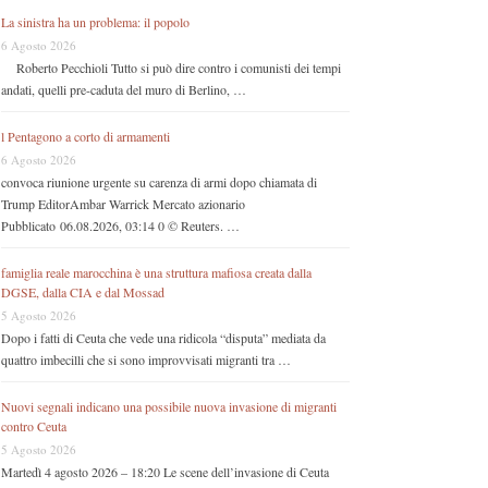
La sinistra ha un problema: il popolo
6 Agosto 2026
Roberto Pecchioli Tutto si può dire contro i comunisti dei tempi
andati, quelli pre-caduta del muro di Berlino, …
l Pentagono a corto di armamenti
6 Agosto 2026
convoca riunione urgente su carenza di armi dopo chiamata di
Trump EditorAmbar Warrick Mercato azionario
Pubblicato 06.08.2026, 03:14 0 © Reuters. …
famiglia reale marocchina è una struttura mafiosa creata dalla
DGSE, dalla CIA e dal Mossad
5 Agosto 2026
Dopo i fatti di Ceuta che vede una ridicola “disputa” mediata da
quattro imbecilli che si sono improvvisati migranti tra …
Nuovi segnali indicano una possibile nuova invasione di migranti
contro Ceuta
5 Agosto 2026
Martedì 4 agosto 2026 – 18:20 Le scene dell’invasione di Ceuta