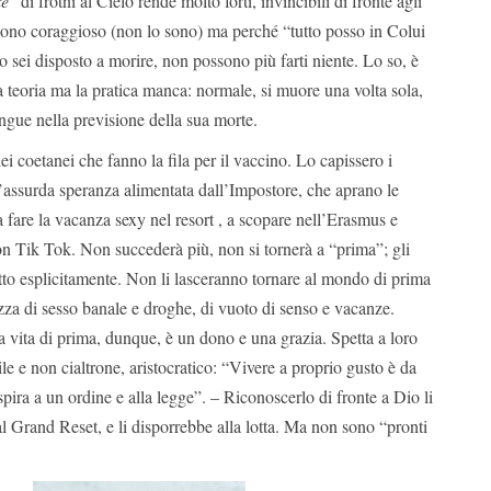
te
” di frotni al Cielo rende molto forti, invincibili di fronte agli
ono coraggioso (non lo sono) ma perché “tutto posso in Colui
sei disposto a morire, non possono più farti niente. Lo so, è
la teoria ma la pratica manca: normale, si muore una volta sola,
ngue nella previsione della sua morte.
ei coetanei che fanno la fila per il vaccino. Lo capissero i
’assurda speranza alimentata dall’Impostore, che aprano le
 a fare la vacanza sexy nel resort , a scopare nell’Erasmus e
on Tik Tok. Non succederà più, non si tornerà a “prima”; gli
tto esplicitamente. Non li lasceranno tornare al mondo di prima
zza di sesso banale e droghe, di vuoto di senso e vacanze.
a vita di prima, dunque, è un dono e una grazia. Spetta a loro
le e non cialtrone, aristocratico: “Vivere a proprio gusto è da
spira a un ordine e alla legge”. – Riconoscerlo di fronte a Dio li
dal Grand Reset, e li disporrebbe alla lotta. Ma non sono “pronti