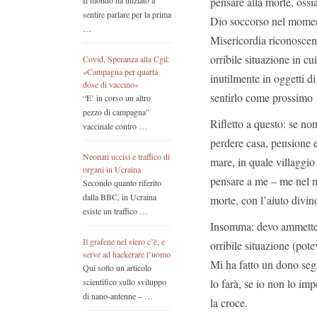
pensare alla morte, ossi
Il mondo ha iniziato a
sentire parlare per la prima
Dio soccorso nel momento
…
Misericordia riconoscen
orribile situazione in c
Covid, Speranza alla Cgil:
«Campagna per quarta
inutilmente in oggetti di
dose di vaccino»
sentirlo come prossim
“E’ in corso un altro
pezzo di campagna”
Rifletto a questo: se no
vaccinale contro …
perdere casa, pensione e 
Neonati uccisi e traffico di
mare, in quale villaggi
organi in Ucraina
pensare a me – me nel 
Secondo quanto riferito
dalla BBC, in Ucraina
morte, con l’aiuto divi
esiste un traffico …
Insomma: devo ammettere
Il grafene nel siero c’è, e
orribile situazione (pote
serve ad hackerare l’uomo
Mi ha fatto un dono segn
Qui sotto un articolo
lo farà, se io non lo im
scientifico sullo sviluppo
di nano-antenne – …
la croce.