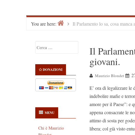
Home
>
You are here:
Il Parlamento lo sa, cosa manca a
Primary
Ricerca
Il Parlament
Sidebar
per:
giovani.
DONAZIONI
2
Maurizio Blondet
E’ ora di legalizzare le 
indebolire mafie e terro
amore per il Paese”: e 
appena consacrate le noz
MENU
attimo di sosta per goder
Chi è Maurizio
libera; col già visto entu
Blondet