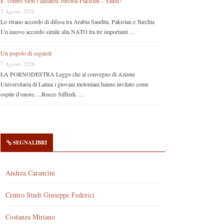
E’ contro Sion l’alleanza Turchia-Pakistan – Saudi?
7 Agosto 2026
Lo strano accordo di difesa tra Arabia Saudita, Pakistan e Turchia
Un nuovo accordo simile alla NATO tra tre importanti …
Un popolo di segaioli
7 Agosto 2026
LA PORNODESTRA Leggo che al convegno di Azione
Universitaria di Latina i giovani meloniani hanno invitato come
ospite d’onore….Rocco Siffredi. …
SEGNALIBRI
Andrea Carancini
Centro Studi Giuseppe Federici
Costanza Miriano