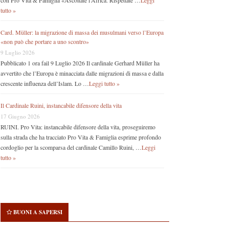
con Pro Vita & Famiglia «Ascoltate l’Africa. Rispettate …
Leggi
tutto »
Card. Müller: la migrazione di massa dei musulmani verso l’Europa
«non può che portare a uno scontro»
9 Luglio 2026
Pubblicato 1 ora fail 9 Luglio 2026 Il cardinale Gerhard Müller ha
avvertito che l’Europa è minacciata dalle migrazioni di massa e dalla
crescente influenza dell’Islam. Lo …
Leggi tutto »
Il Cardinale Ruini, instancabile difensore della vita
17 Giugno 2026
RUINI. Pro Vita: instancabile difensore della vita, proseguiremo
sulla strada che ha tracciato Pro Vita & Famiglia esprime profondo
cordoglio per la scomparsa del cardinale Camillo Ruini, …
Leggi
tutto »
BUONI A SAPERSI