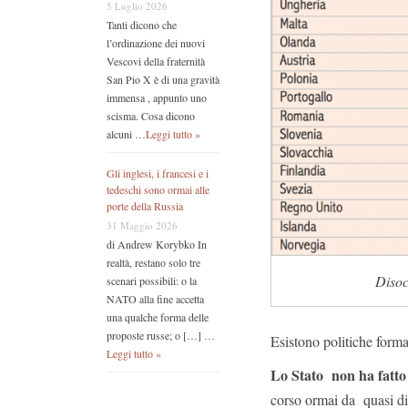
5 Luglio 2026
Tanti dicono che
l’ordinazione dei nuovi
Vescovi della fraternità
San Pio X è di una gravità
immensa , appunto uno
scisma. Cosa dicono
alcuni …
Leggi tutto »
Gli inglesi, i francesi e i
tedeschi sono ormai alle
porte della Russia
31 Maggio 2026
di Andrew Korybko In
realtà, restano solo tre
Disoc
scenari possibili: o la
NATO alla fine accetta
una qualche forma delle
proposte russe; o […] …
Esistono politiche format
Leggi tutto »
Lo Stato non ha fatto
corso ormai da quasi die