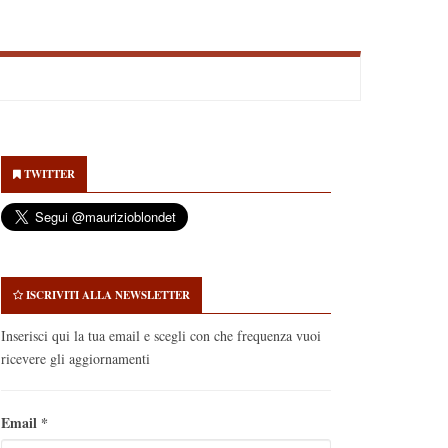
econdary
idebar
TWITTER
ISCRIVITI ALLA NEWSLETTER
Inserisci qui la tua email e scegli con che frequenza vuoi
ricevere gli aggiornamenti
Email
*