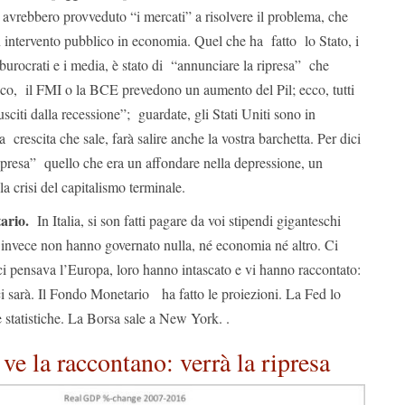
e avrebbero provveduto “i mercati” a risolvere il problema, che
 intervento pubblico in economia. Quel che ha fatto lo Stato, i
lti burocrati e i media, è stato di “annunciare la ripresa” che
cco, il FMI o la BCE prevedono un aumento del Pil; ecco, tutti
“usciti dalla recessione”; guardate, gli Stati Uniti sono in
crescita che sale, farà salire anche la vostra barchetta. Per dici
presa” quello che era un affondare nella depressione, un
lla crisi del capitalismo terminale.
ario.
In Italia, si son fatti pagare da voi stipendi giganteschi
invece non hanno governato nulla, né economia né altro. Ci
ci pensava l’Europa, loro hanno intascato e vi hanno raccontato:
 ci sarà. Il Fondo Monetario ha fatto le proiezioni. La Fed lo
 statistiche. La Borsa sale a New York. .
ve la raccontano: verrà la ripresa