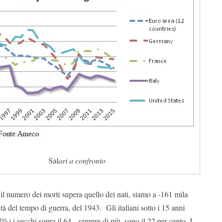
Sal
ari a confronto
 il numero dei morti supera quello dei nati, siamo a -161 mila
tà del tempo di guerra, del 1943. Gli italiani sotto i 15 anni
) i vecchi sopra il 64 sempre di più, sono il 22 per cento. I