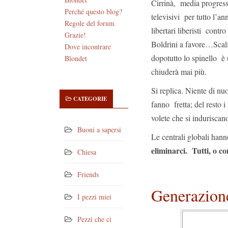
Cirrinà, media progressi
Perché questo blog?
televisivi per tutto l’a
Regole del forum
libertari liberisti contr
Grazie!
Boldrini a favore…Scalf
Dove incontrare
dopotutto lo spinello è 
Blondet
chiuderà mai più.
Si replica. Niente di nu
CATEGORIE
fanno fretta; del resto 
volete che si induriscan
Buoni a sapersi
Le centrali globali han
eliminarci. Tutti, o co
Chiesa
Friends
Generazione
I pezzi miei
Pezzi che ci