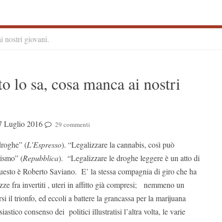
i nostri giovani.
S
o lo sa, cosa manca ai nostri
S
7 Luglio 2016
29 commenti
droghe” (
L’Espresso
). “Legalizzare la cannabis, così può
rismo” (
Repubblica
). “Legalizzare le droghe leggere è un atto di
questo è Roberto Saviano. E’ la stessa compagnia di giro che ha
ze fra invertiti , uteri in affitto già compresi; nemmeno un
si il trionfo, ed eccoli a battere la grancassa per la marijuana
siastico consenso dei politici illustratisi l’altra volta, le varie