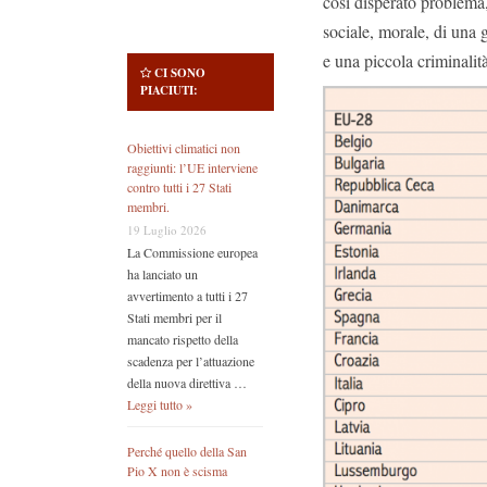
così disperato problema,
sociale, morale, di una 
e una piccola criminali
CI SONO
PIACIUTI:
Obiettivi climatici non
raggiunti: l’UE interviene
contro tutti i 27 Stati
membri.
19 Luglio 2026
La Commissione europea
ha lanciato un
avvertimento a tutti i 27
Stati membri per il
mancato rispetto della
scadenza per l’attuazione
della nuova direttiva …
Leggi tutto »
Perché quello della San
Pio X non è scisma