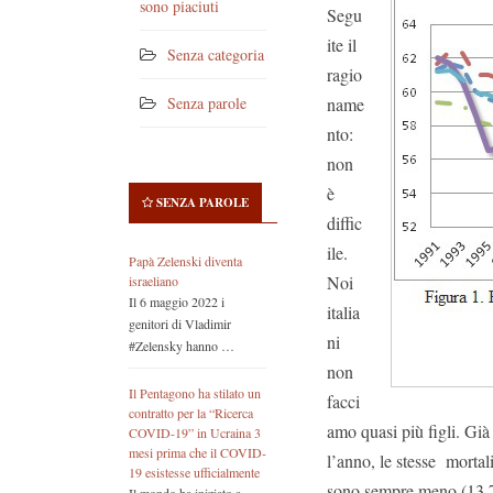
sono piaciuti
Segu
ite il
Senza categoria
ragio
name
Senza parole
nto:
non
è
SENZA PAROLE
diffic
ile.
Papà Zelenski diventa
Noi
israeliano
Il 6 maggio 2022 i
italia
genitori di Vladimir
ni
#Zelensky hanno …
non
Il Pentagono ha stilato un
facci
contratto per la “Ricerca
amo quasi più figli. Già
COVID-19” in Ucraina 3
mesi prima che il COVID-
l’anno, le stesse mortali
19 esistesse ufficialmente
sono sempre meno (13,7%