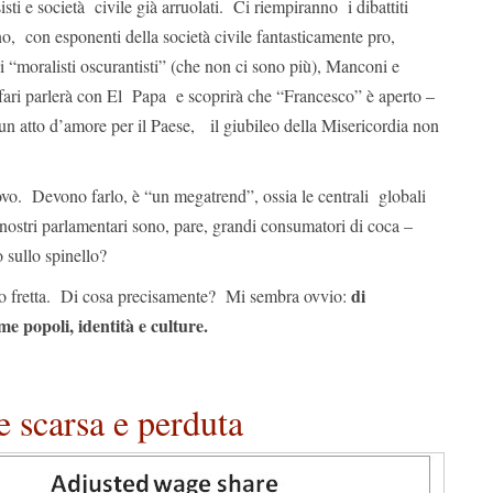
sti e società civile già arruolati. Ci riempiranno i dibattiti
nno, con esponenti della società civile fantasticamente pro,
o i “moralisti oscurantisti” (che non ci sono più), Manconi e
ari parlerà con El Papa e scoprirà che “Francesco” è aperto –
un atto d’amore per il Paese, il giubileo della Misericordia non
ovo. Devono farlo, è “un megatrend”, ossia le centrali globali
i nostri parlamentari sono, pare, grandi consumatori di coca –
o sullo spinello?
di
no fretta. Di cosa precisamente? Mi sembra ovvio:
me popoli, identità e culture.
 scarsa e perduta