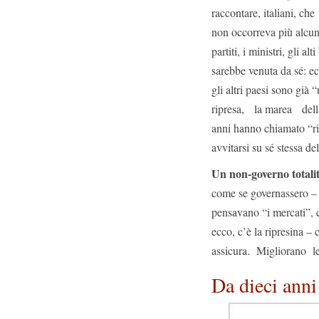
raccontare, italiani, ch
non occorreva più alcun
partiti, i ministri, gli a
sarebbe venuta da sé: e
gli altri paesi sono già 
ripresa, la marea della 
anni hanno chiamato “ri
avvitarsi su sé stessa de
Un non-governo totalit
come se governassero – 
pensavano “i mercati”, 
ecco, c’è la ripresina –
assicura. Migliorano le
Da dieci anni 