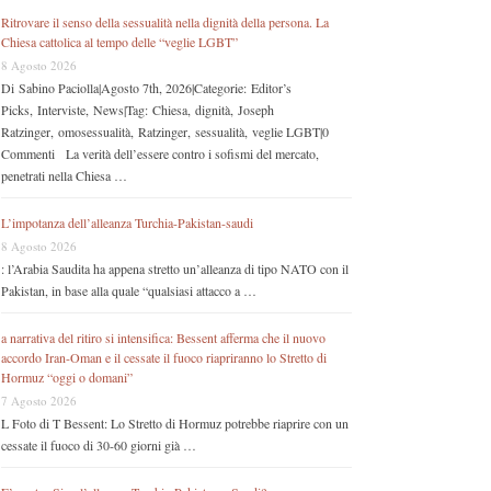
Ritrovare il senso della sessualità nella dignità della persona. La
Chiesa cattolica al tempo delle “veglie LGBT”
8 Agosto 2026
Di Sabino Paciolla|Agosto 7th, 2026|Categorie: Editor’s
Picks, Interviste, News|Tag: Chiesa, dignità, Joseph
Ratzinger, omosessualità, Ratzinger, sessualità, veglie LGBT|0
Commenti La verità dell’essere contro i sofismi del mercato,
penetrati nella Chiesa …
L’impotanza dell’alleanza Turchia-Pakistan-saudi
8 Agosto 2026
: l’Arabia Saudita ha appena stretto un’alleanza di tipo NATO con il
Pakistan, in base alla quale “qualsiasi attacco a …
a narrativa del ritiro si intensifica: Bessent afferma che il nuovo
accordo Iran-Oman e il cessate il fuoco riapriranno lo Stretto di
Hormuz “oggi o domani”
7 Agosto 2026
L Foto di T Bessent: Lo Stretto di Hormuz potrebbe riaprire con un
cessate il fuoco di 30-60 giorni già …