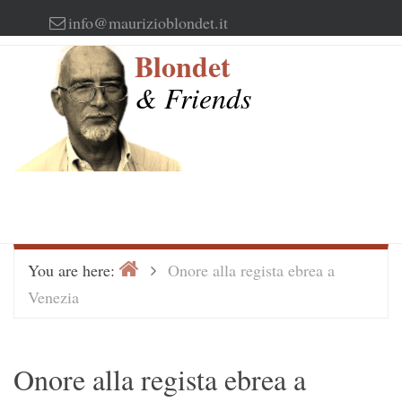
Skip
info@maurizioblondet.it
to
Blondet
content
& Friends
Home
>
You are here:
Onore alla regista ebrea a
Venezia
Onore alla regista ebrea a