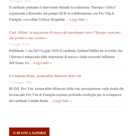
16 Luglio 2026
Il cardinale guineano è intervenuto durante la conferenza “Europa e Africa”
organizzata a Bruxelles dal gruppo ECR in collaborazione con Pro Vita &
Famiglia «Ascoltate l’Africa. Rispettate …
Leggi tutto »
Card. Müller: la migrazione di massa dei musulmani verso l’Europa «non può
che portare a uno scontro»
9 Luglio 2026
Pubblicato 1 ora fail 9 Luglio 2026 Il cardinale Gerhard Müller ha avvertito che
l’Europa è minacciata dalle migrazioni di massa e dalla crescente influenza
dell’Islam. Lo …
Leggi tutto »
Il Cardinale Ruini, instancabile difensore della vita
17 Giugno 2026
RUINI. Pro Vita: instancabile difensore della vita, proseguiremo sulla strada che
ha tracciato Pro Vita & Famiglia esprime profondo cordoglio per la scomparsa
del cardinale Camillo Ruini, …
Leggi tutto »
BUONI A SAPERSI