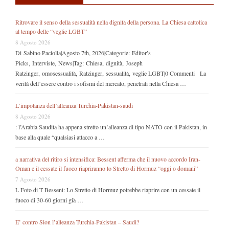
Ritrovare il senso della sessualità nella dignità della persona. La Chiesa cattolica
al tempo delle “veglie LGBT”
8 Agosto 2026
Di Sabino Paciolla|Agosto 7th, 2026|Categorie: Editor’s
Picks, Interviste, News|Tag: Chiesa, dignità, Joseph
Ratzinger, omosessualità, Ratzinger, sessualità, veglie LGBT|0 Commenti La
verità dell’essere contro i sofismi del mercato, penetrati nella Chiesa …
L’impotanza dell’alleanza Turchia-Pakistan-saudi
8 Agosto 2026
: l’Arabia Saudita ha appena stretto un’alleanza di tipo NATO con il Pakistan, in
base alla quale “qualsiasi attacco a …
a narrativa del ritiro si intensifica: Bessent afferma che il nuovo accordo Iran-
Oman e il cessate il fuoco riapriranno lo Stretto di Hormuz “oggi o domani”
7 Agosto 2026
L Foto di T Bessent: Lo Stretto di Hormuz potrebbe riaprire con un cessate il
fuoco di 30-60 giorni già …
E’ contro Sion l’alleanza Turchia-Pakistan – Saudi?