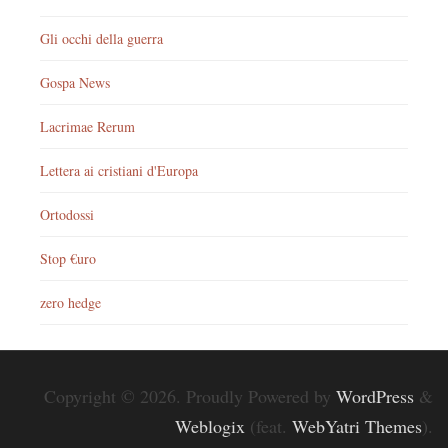
Gli occhi della guerra
Gospa News
Lacrimae Rerum
Lettera ai cristiani d'Europa
Ortodossi
Stop €uro
zero hedge
Copyright © 2026. Proudly Powered by
WordPress
&
Weblogix
(feat.
WebYatri Themes
).