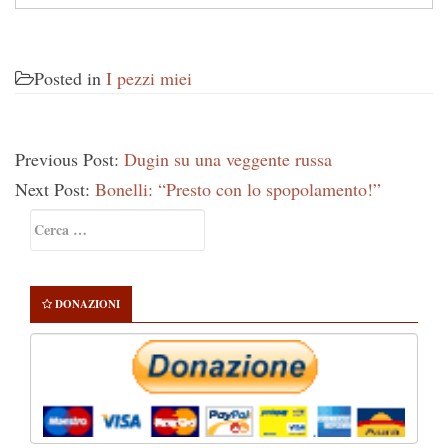
Posted in
I pezzi miei
Previous Post:
Dugin su una veggente russa
Next Post:
Bonelli: “Presto con lo spopolamento!”
Primary
Ricerca
Sidebar
per:
DONAZIONI