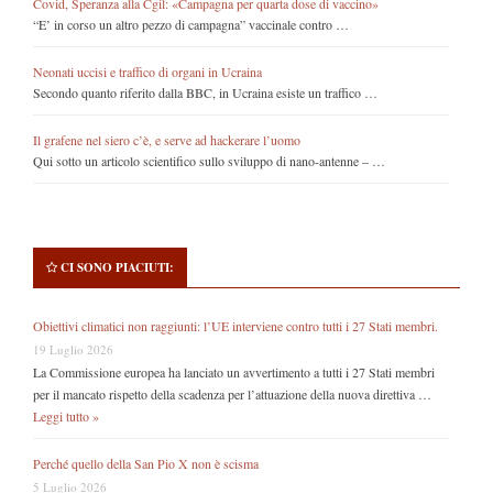
Covid, Speranza alla Cgil: «Campagna per quarta dose di vaccino»
“E’ in corso un altro pezzo di campagna” vaccinale contro …
Neonati uccisi e traffico di organi in Ucraina
Secondo quanto riferito dalla BBC, in Ucraina esiste un traffico …
Il grafene nel siero c’è, e serve ad hackerare l’uomo
Qui sotto un articolo scientifico sullo sviluppo di nano-antenne – …
CI SONO PIACIUTI:
Obiettivi climatici non raggiunti: l’UE interviene contro tutti i 27 Stati membri.
19 Luglio 2026
La Commissione europea ha lanciato un avvertimento a tutti i 27 Stati membri
per il mancato rispetto della scadenza per l’attuazione della nuova direttiva …
Leggi tutto »
Perché quello della San Pio X non è scisma
5 Luglio 2026