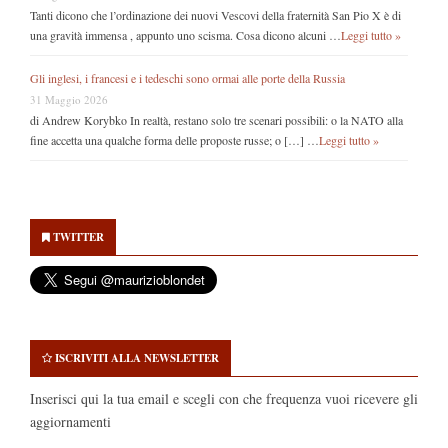
Tanti dicono che l’ordinazione dei nuovi Vescovi della fraternità San Pio X è di
una gravità immensa , appunto uno scisma. Cosa dicono alcuni …
Leggi tutto »
Gli inglesi, i francesi e i tedeschi sono ormai alle porte della Russia
31 Maggio 2026
di Andrew Korybko In realtà, restano solo tre scenari possibili: o la NATO alla
fine accetta una qualche forma delle proposte russe; o […] …
Leggi tutto »
Secondary
Sidebar
TWITTER
ISCRIVITI ALLA NEWSLETTER
Inserisci qui la tua email e scegli con che frequenza vuoi ricevere gli
aggiornamenti