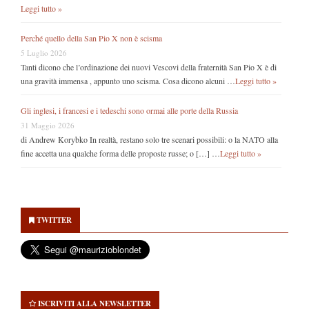
Leggi tutto »
Perché quello della San Pio X non è scisma
5 Luglio 2026
Tanti dicono che l’ordinazione dei nuovi Vescovi della fraternità San Pio X è di
una gravità immensa , appunto uno scisma. Cosa dicono alcuni …
Leggi tutto »
Gli inglesi, i francesi e i tedeschi sono ormai alle porte della Russia
31 Maggio 2026
di Andrew Korybko In realtà, restano solo tre scenari possibili: o la NATO alla
fine accetta una qualche forma delle proposte russe; o […] …
Leggi tutto »
Secondary
Sidebar
TWITTER
ISCRIVITI ALLA NEWSLETTER