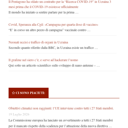
Il Pentagono ha stilato un contratto per la “Ricerca COVID-19” in Ucraina 3
mesi prima che il COVID-19 esistesse ufficialmente
Il mondo ha iniziato a sentire parlare per la prima …
Covid, Speranza alla Cgil: «Campagna per quarta dose di vaccino»
“E’ in corso un altro pezzo di campagna” vaccinale contro …
Neonati uccisi e traffico di organi in Ucraina
Secondo quanto riferito dalla BBC, in Ucraina esiste un traffico …
Il grafene nel siero c’è, e serve ad hackerare l’uomo
Qui sotto un articolo scientifico sullo sviluppo di nano-antenne – …
CI SONO PIACIUTI:
Obiettivi climatici non raggiunti: l’UE interviene contro tutti i 27 Stati membri.
19 Luglio 2026
La Commissione europea ha lanciato un avvertimento a tutti i 27 Stati membri
per il mancato rispetto della scadenza per l’attuazione della nuova direttiva …