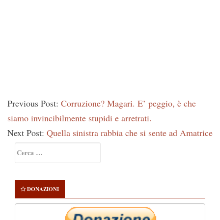
Previous Post:
Corruzione? Magari. E’ peggio, è che
siamo invincibilmente stupidi e arretrati.
Next Post:
Quella sinistra rabbia che si sente ad Amatrice
Primary
Ricerca
Sidebar
per:
DONAZIONI