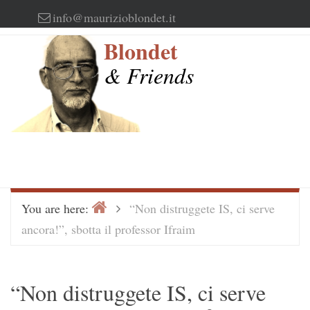
Skip
info@maurizioblondet.it
to
Blondet
content
& Friends
Home
>
You are here:
“Non distruggete IS, ci serve
ancora!”, sbotta il professor Ifraim
“Non distruggete IS, ci serve