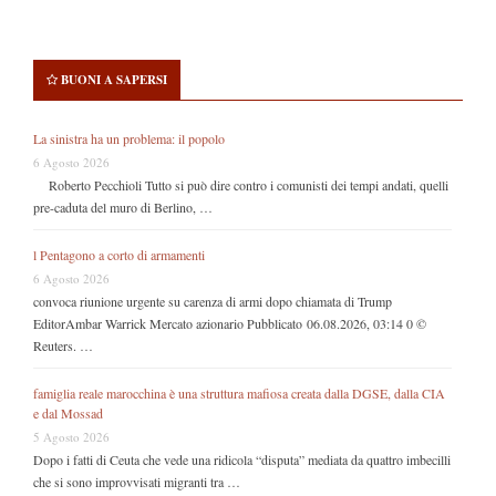
BUONI A SAPERSI
La sinistra ha un problema: il popolo
6 Agosto 2026
Roberto Pecchioli Tutto si può dire contro i comunisti dei tempi andati, quelli
pre-caduta del muro di Berlino, …
l Pentagono a corto di armamenti
6 Agosto 2026
convoca riunione urgente su carenza di armi dopo chiamata di Trump
EditorAmbar Warrick Mercato azionario Pubblicato 06.08.2026, 03:14 0 ©
Reuters. …
famiglia reale marocchina è una struttura mafiosa creata dalla DGSE, dalla CIA
e dal Mossad
5 Agosto 2026
Dopo i fatti di Ceuta che vede una ridicola “disputa” mediata da quattro imbecilli
che si sono improvvisati migranti tra …