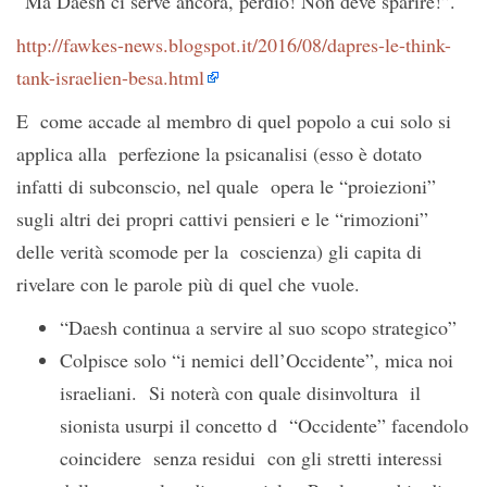
“Ma Daesh ci serve ancora, perdio! Non deve sparire!”.
http://fawkes-news.blogspot.it/2016/08/dapres-le-think-
tank-israelien-besa.html
E come accade al membro di quel popolo a cui solo si
applica alla perfezione la psicanalisi (esso è dotato
infatti di subconscio, nel quale opera le “proiezioni”
sugli altri dei propri cattivi pensieri e le “rimozioni”
delle verità scomode per la coscienza) gli capita di
rivelare con le parole più di quel che vuole.
“Daesh continua a servire al suo scopo strategico”
Colpisce solo “i nemici dell’Occidente”, mica noi
israeliani. Si noterà con quale disinvoltura il
sionista usurpi il concetto d “Occidente” facendolo
coincidere senza residui con gli stretti interessi