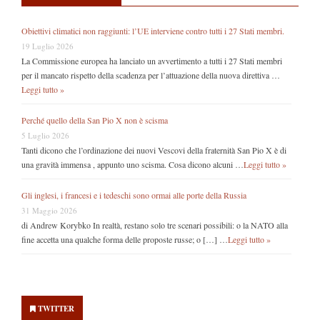
Obiettivi climatici non raggiunti: l’UE interviene contro tutti i 27 Stati membri.
19 Luglio 2026
La Commissione europea ha lanciato un avvertimento a tutti i 27 Stati membri
per il mancato rispetto della scadenza per l’attuazione della nuova direttiva …
Leggi tutto »
Perché quello della San Pio X non è scisma
5 Luglio 2026
Tanti dicono che l’ordinazione dei nuovi Vescovi della fraternità San Pio X è di
una gravità immensa , appunto uno scisma. Cosa dicono alcuni …
Leggi tutto »
Gli inglesi, i francesi e i tedeschi sono ormai alle porte della Russia
31 Maggio 2026
di Andrew Korybko In realtà, restano solo tre scenari possibili: o la NATO alla
fine accetta una qualche forma delle proposte russe; o […] …
Leggi tutto »
Secondary
Sidebar
TWITTER