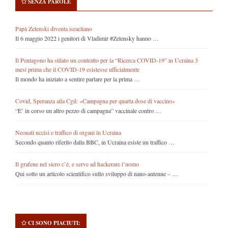
SENZA PAROLE
Papà Zelenski diventa israeliano
Il 6 maggio 2022 i genitori di Vladimir #Zelensky hanno …
Il Pentagono ha stilato un contratto per la “Ricerca COVID-19” in Ucraina 3
mesi prima che il COVID-19 esistesse ufficialmente
Il mondo ha iniziato a sentire parlare per la prima …
Covid, Speranza alla Cgil: «Campagna per quarta dose di vaccino»
“E’ in corso un altro pezzo di campagna” vaccinale contro …
Neonati uccisi e traffico di organi in Ucraina
Secondo quanto riferito dalla BBC, in Ucraina esiste un traffico …
Il grafene nel siero c’è, e serve ad hackerare l’uomo
Qui sotto un articolo scientifico sullo sviluppo di nano-antenne – …
CI SONO PIACIUTI: