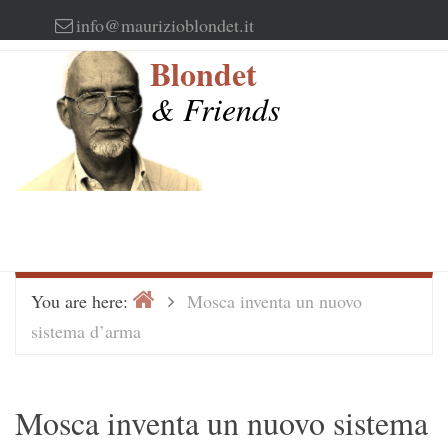
Skip
info@maurizioblondet.it
to
Blondet
content
& Friends
Home
>
You are here:
Mosca inventa un nuovo
sistema d’arma
Mosca inventa un nuovo sistema