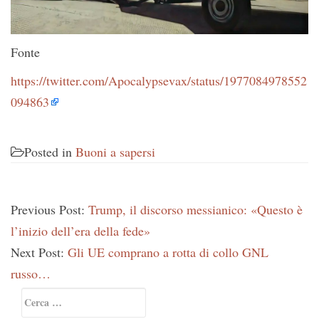
Fonte
https://twitter.com/Apocalypsevax/status/1977084978552
094863
Posted in
Buoni a sapersi
Previous Post:
Trump, il discorso messianico: «Questo è
l’inizio dell’era della fede»
Next Post:
Gli UE comprano a rotta di collo GNL
russo…
Primary
Ricerca
Sidebar
per: