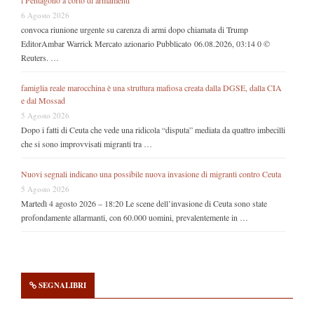
l Pentagono a corto di armamenti
6 Agosto 2026
convoca riunione urgente su carenza di armi dopo chiamata di Trump
EditorAmbar Warrick Mercato azionario Pubblicato 06.08.2026, 03:14 0 ©
Reuters. …
famiglia reale marocchina è una struttura mafiosa creata dalla DGSE, dalla CIA
e dal Mossad
5 Agosto 2026
Dopo i fatti di Ceuta che vede una ridicola “disputa” mediata da quattro imbecilli
che si sono improvvisati migranti tra …
Nuovi segnali indicano una possibile nuova invasione di migranti contro Ceuta
5 Agosto 2026
Martedì 4 agosto 2026 – 18:20 Le scene dell’invasione di Ceuta sono state
profondamente allarmanti, con 60.000 uomini, prevalentemente in …
SEGNALIBRI