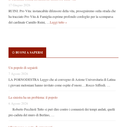
17 Giugno 2026
RUINI. Pro Vita: instancabile difensore della vita, proseguiremo sulla strada che
ha tracciato Pro Vita & Famiglia esprime profondo cordoglio per la scomparsa
del cardinale Camillo Ruini, …
Leggi tutto »
BUONI A SAPERSI
Un popolo di segaioli
7 Agosto 2026
LA PORNODESTRA Leggo che al convegno di Azione Universitaria di Latina
i giovani meloniani hanno invitato come ospite d’onore….Rocco Siffredi. …
La sinistra ha un problema: il popolo
6 Agosto 2026
Roberto Pecchioli Tutto si può dire contro i comunisti dei tempi andati, quelli
pre-caduta del muro di Berlino, …